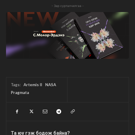
- Зар сурталчилгаа -
Tags:
Artemis II
NASA
Pragmata
Та юу гэж бодож байна?