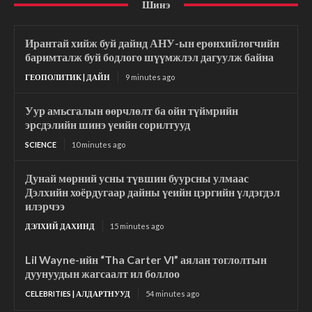
Шинэ
Ирантай хийж буй дайнд АНУ-ын ерөнхийлөгчийн
баримталж буй бодлого шүүмжлэл дагуулж байна
ГЕОПОЛИТИК | ДАЙН
9 minutes ago
Уур амьсгалын өөрчлөлт ба ойн түймрийн
эрсдэлийн шинэ үеийн сорилтууд
SCIENCE
10 minutes ago
Дунай мөрний усны түвшин буурсны улмаас
Дэлхийн хоёрдугаар дайны үеийн цэргийн үлдэгдэл
илэрчээ
ДЭЛХИЙ ДАХИНД
15 minutes ago
Lil Wayne-ийн “Tha Carter VI” аялан тоглолтын
дуунуудын жагсаалт ил боллоо
CELEBRITIES | АЛДАРТНУУД
54 minutes ago