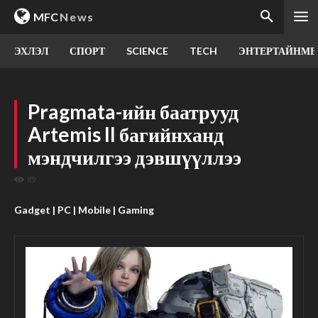
MFC
News
ЭХЛЭЛ
СПОРТ
SCIENCE
TECH
ЭНТЕРТАЙНМЕ
Pragmata-ийн баатрууд
Artemis II багийнханд
мэндчилгээ дэвшүүллээ
89
Gadget | PC | Mobile | Gaming