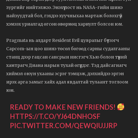
зургийг нийтэлжээ. Энэхүү пост нь NASA-гийн шинэ
найзуудтай бол, гэхдээ хуучныхаа мартаж болохгүй
хэмээх уриалгад өгсөн өвөрмөц хариулт болсон юм.
Pragmata нь алдарт Resident Evil цувралыг бүтээгч
Capcom-ын цоо шинэ төсөл бөгөөд сарны судалгааны
станц дээр гацсан сансрын нисгэгч Хью болон түүний
хамтрагч Диана нарын тухай өгүүлдэг. Тэд дайсагнагч
хиймэл оюун ухааны эсрэг тэмцэж, дэлхийдээ эргэн
ирэх арга замыг хайх адал явдалтай тулаант тоглоом
юм.
READY TO MAKE NEW FRIENDS!
HTTPS://T.CO/YJ64DNHOSF
PIC.TWITTER.COM/QEWQIUJJRP