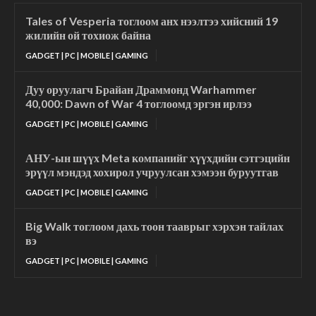
Tales of Vesperia тоглоом анх нээлтээ хийсний 19
жилийн ой тохиож байна
GADGET | PC | MOBILE | GAMING
Дуу оруулагч Брайан Драммонд Warhammer
40,000: Dawn of War 4 тоглоомд эргэн ирлээ
GADGET | PC | MOBILE | GAMING
АНУ-ын шүүх Meta компанийг хүүхдийн сэтгэцийн
эрүүл мэндэд хохирол учруулсан хэмээн буруутгав
GADGET | PC | MOBILE | GAMING
Big Walk тоглоом дахь тоон тааврыг хэрхэн тайлах
вэ
GADGET | PC | MOBILE | GAMING