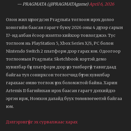
— PRAGMATA (@PRAGMATAgame)
April 6, 2026
Олон жил хүлээгдсэн Pragmata тоглоом ирэх долоо
хоногийн баасан гарагт буюу 2026 оны 4 дүгээр сарын
17-нд албан ёсоор нээлтээ хийхээр товлогджээ. Тус
тоглоом нь PlayStation 5, Xbox Series X/S, PC болон
Nintendo Switch 2 платформ дээр гарах юм. Одоогоор
тоглоомын Pragmata: Sketchbook нэртэй демо
хувилбар бүх платформ дээр үнэ төлбөргүй тавигдаад
байгаа тул сонирхсон тоглогчид бүтэн хувилбар
гарахаас өмнө тоглож үзэх боломжтой байна. Харин
Artemis II багийнхан ирэх баасан гарагт дэлхийдээ
эргэн ирж, Номхон далайд буух төлөвлөгөөтэй байгаа
юм.
Дэлгэрэнгүйг эх сурвалжаас харах