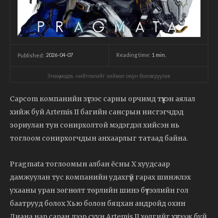
2026-04-07
Reading time:
1
min.
Published:
Энэхүү мэдээ, нийтлэлийг хиймэл оюун боловсруулав.
Capcom компанийн зүгээс сарны орчимд түүхэн аялал
хийж буй Artemis II багийн сансрын нисгэгчдэд
зориулан тун сонирхолтой мэдэгдэл хийсэн нь
тоглоом сонирхогчдын анхаарлыг татаад байна.
Pragmata тоглоомын албан ёсны X хуудсаар
дамжуулан тус компанийн удахгүй гарах шинжлэх
ухааны уран зөгнөлт төрлийн шинэ бүтээлийн гол
баатрууд болох Хью болон бяцхан андройд охин
Диана нар саран дээр суун Artemis II хөлгийг хүлээж буй