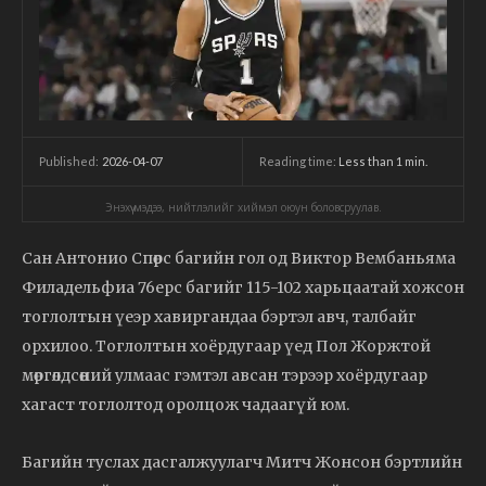
2026-04-07
Reading time:
Less than 1
min.
Published:
Энэхүү мэдээ, нийтлэлийг хиймэл оюун боловсруулав.
Сан Антонио Спөрс багийн гол од Виктор Вембаньяма
Филадельфиа 76ерс багийг 115-102 харьцаатай хожсон
тоглолтын үеэр хавиргандаа бэртэл авч, талбайг
орхилоо. Тоглолтын хоёрдугаар үед Пол Жоржтой
мөргөлдсөний улмаас гэмтэл авсан тэрээр хоёрдугаар
хагаст тоглолтод оролцож чадаагүй юм.
Багийн туслах дасгалжуулагч Митч Жонсон бэртлийн