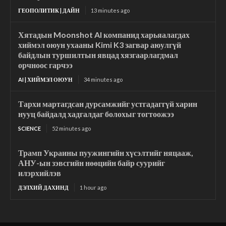
ГЕОПОЛИТИК | ДАЙН
13 minutes ago
Хятадын Moonshot AI компанид харьяалагдах
хиймэл оюун ухааны Kimi K3 загвар аюулгүй
байдлын туршилтын явцад хязгаарлагдмал
орчноос гарчээ
AI | ХИЙМЭЛ ОЮУН
34 minutes ago
Тархи мартагдсан дурсамжийг устгадаггүй харин
нууц байдалд хадгалдаг болохыг тогтоожээ
SCIENCE
52 minutes ago
Трамп Украины пуужингийн хүсэлтийг няцааж,
АНУ-ын зэвсгийн нөөцийн байр суурийг
илэрхийлэв
ДЭЛХИЙ ДАХИНД
1 hour ago