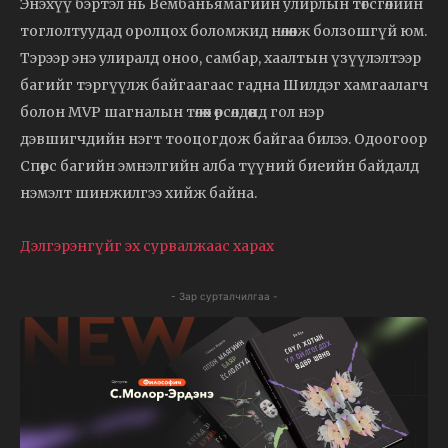
Энэхүү бэртэл нь Вембаньямагийн улирлын төгсгөлийн
тоглолтуудад оролцох боломжид нөлөөлж болзошгүй юм.
Тэрээр энэ улиралд оноо, самбар, хаалтын үзүүлэлтээр
багийг тэргүүлж байгаагаас гадна Шилдэг хамгаалагч
болон MVP шагналын төлөөх өрсөлдөөнд гол нэр
дэвшигчдийн нэгт тооцогдож байгаа билээ. Одоогоор
Спөрс багийн эмнэлгийн алба түүний биеийн байдалд
нэмэлт шинжилгээ хийж байна.
Дэлгэрэнгүйг эх сурвалжаас харах
- Зар сурталчилгаа -