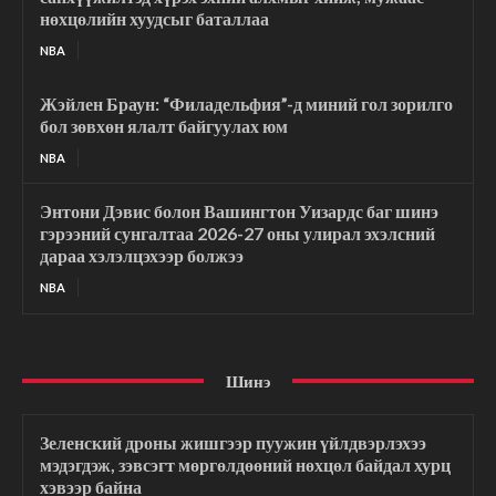
нөхцөлийн хуудсыг баталлаа
NBA
Жэйлен Браун: “Филадельфия”-д миний гол зорилго
бол зөвхөн ялалт байгуулах юм
NBA
Энтони Дэвис болон Вашингтон Уизардс баг шинэ
гэрээний сунгалтаа 2026-27 оны улирал эхэлсний
дараа хэлэлцэхээр болжээ
NBA
Шинэ
Зеленский дроны жишгээр пуужин үйлдвэрлэхээ
мэдэгдэж, зэвсэгт мөргөлдөөний нөхцөл байдал хурц
хэвээр байна