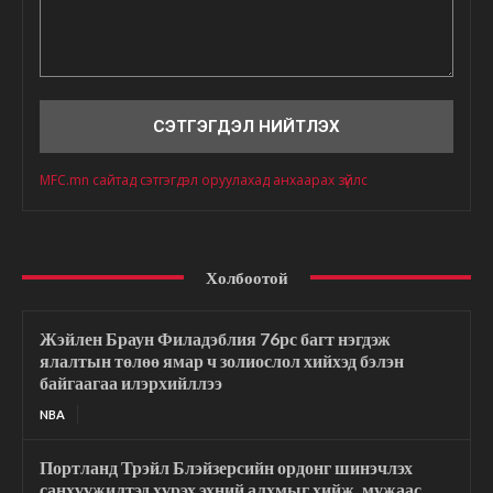
Сэтгэгдэл
MFC.mn сайтад сэтгэгдэл оруулахад анхаарах зүйлс
Холбоотой
Жэйлен Браун Филадэблия 76рс багт нэгдэж
ялалтын төлөө ямар ч золиослол хийхэд бэлэн
байгаагаа илэрхийллээ
NBA
Портланд Трэйл Блэйзерсийн ордонг шинэчлэх
санхүүжилтэд хүрэх эхний алхмыг хийж, мужаас