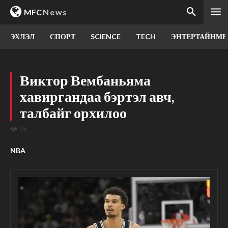
MFC
News
ЭХЛЭЛ
СПОРТ
SCIENCE
TECH
ЭНТЕРТАЙНМЕ
Виктор Вембаньяма
хавиргандаа бэртэл авч,
талбайг орхилоо
95
NBA