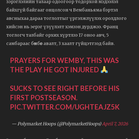
зэрэглэлийн талаар одоогоор тодорхой мэдээлэл
байхгүй байгааг онцолсон ч Вембаньяма бэртэл
авсныхаа дараа тоглолтыг үргэлжлүүлэх оролдлого
хийсэн нь эерэг үзүүлэлт хэмээн дурджээ. Франц
тоглогч талбайг орхих хүртлээ 17 оноо авч, 5
самбараас бөмбөг авалт, 3 хаалт гүйцэтгээд байв.
PRAYERS FOR WEMBY, THIS WAS
THE PLAY HE GOT INJURED
SUCKS TO SEE RIGHT BEFORE HIS
FIRST POSTSEASON.
PIC.TWITTER.COM/UGHTEAJZ5K
— Polymarket Hoops (@PolymarketHoops)
April 7, 2026