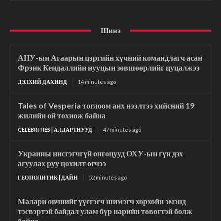
Шинэ
АНУ-ын Агаарын цэргийн хүчний командлагч асан
Фрэнк Кендаллийн нууцын зөвшөөрлийг цуцалжээ
ДЭЛХИЙ ДАХИНД
14 minutes ago
Tales of Vesperia тоглоом анх нээлтээ хийсний 19
жилийн ой тохиож байна
CELEBRITIES | АЛДАРТНУУД
47 minutes ago
Украины нисгэгчгүй онгоцууд ОХУ-ын гүн дэх
агуулах руу цохилт өгчээ
ГЕОПОЛИТИК | ДАЙН
52 minutes ago
Малари өвчнийг үүсгэгч шимэгч хорхойн эмэнд
тэсвэртэй байдал улам бүр нарийн төвөгтэй болж
байна