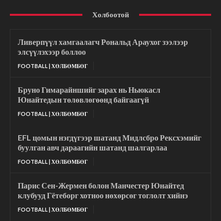
Холбоотой
Ливерпүүл хамгаалагч Рональд Араухог зээлээр
элсүүлэхээр боллоо
FOOTBALL | ХӨЛБӨМБӨГ
Бруно Гимарайншийг зарах нь Ньюкасл
Юнайтедын төлөвлөгөөнд байгаагүй
FOOTBALL | ХӨЛБӨМБӨГ
EFL цомын нэгдүгээр шатанд Мидлсбро Рексхэмийг
буулган авч дараагийн шатанд шалгарлаа
FOOTBALL | ХӨЛБӨМБӨГ
Парис Сен-Жермен болон Манчестер Юнайтед
клубууд Гётеборг хотноо нөхөрсөг тоглолт хийнэ
FOOTBALL | ХӨЛБӨМБӨГ