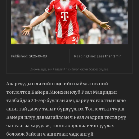
2026-04-08
Reading time:
Less than 1
min.
Published:
Энэхүү мэдээ, нийтлэлийг хиймэл оюун боловсруулав.
Аваргуудын лигийн шөвгийн наймын эхний
тоглолтод Байерн Мюнхен клуб Реал Мадридыг
талбайдаа 2:1-ээр буулган авч, хариу тоглолтын өмнө
ашигтай давуу талыг бүрдүүллээ. Тоглолтын турш
Байерн илүү давамгайлсан ч Реал Мадрид төгсгөл рүү
чансаагаа харуулж, тооны харьцааг тэнцүүлэх
боломж байсан ч ашиглаж чадсангүй.