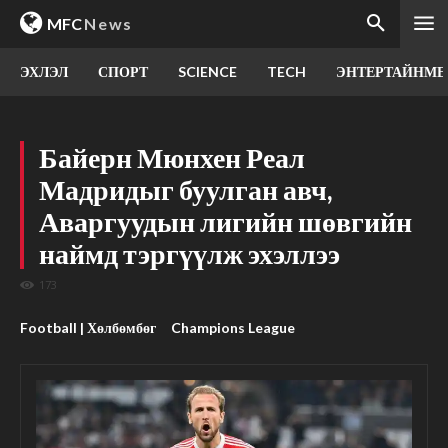
MFC
News
ЭХЛЭЛ
СПОРТ
SCIENCE
TECH
ЭНТЕРТАЙНМЕ
Байерн Мюнхен Реал
Мадридыг буулган авч,
Аваргуудын лигийн шөвгийн
наймд тэргүүлж эхэллээ
173
Football | Хөлбөмбөг
Champions League