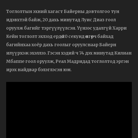
Тоглолтын эхний хагаст Байерны довтолгоо тун
идэвхтэй байж, 20 дахь минутад Луис Диаз гоол
оруулж багийг тэргүүлүүлсэн. Үүнээс удалгүй Харри
Кейн тоглолт эхлээд ердөө 20 секунд өнгөрч байхад
багийнхаа хоёр дахь гоолыг оруулснаар Байерн
илүүрхэж эхэллээ. Гэсэн хэдий ч 74 дэх минутад Килиан
Мбаппе гоол оруулж, Реал Мадридад тоглолтод эргэн
ирэх найдвар бэлэглэсэн юм.