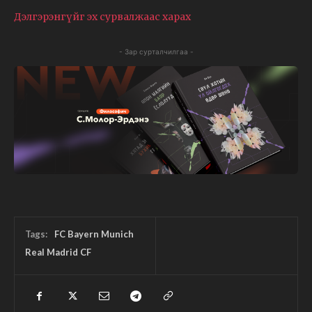
Дэлгэрэнгүйг эх сурвалжаас харах
- Зар сурталчилгаа -
Tags:
FC Bayern Munich
Real Madrid CF