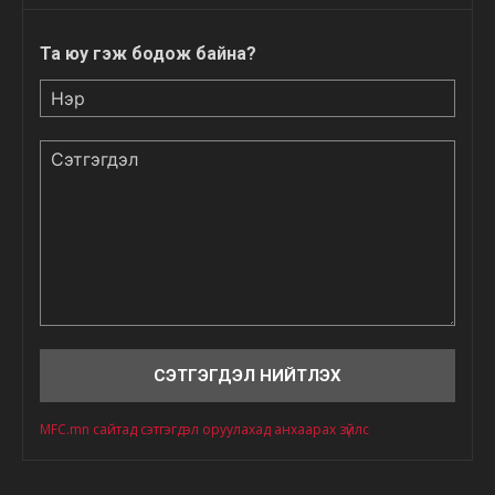
Та юу гэж бодож байна?
Нэр
Сэтгэгдэл
MFC.mn сайтад сэтгэгдэл оруулахад анхаарах зүйлс