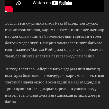
Тоглолтын сүүлийн хагаст Реал Мадрид тэнцүүлэх
гэж ихээхэн хичээж, Карим Бензема, Винисиус Жуниор
нар хэд хэдэн ашигтай боломжуудыг гаргасан ч гоол
болгож чадсангүй. Байерны хамгаалалт нягт байхаас
гадна хаалгач Мануэл Нойер хэд хэдэн чухал цохилтыг
хааж, багийнхаа ялалтыг баталгаажуулсан байна.
Энэхүү ялалтаар Байерн Мюнхен дараагийн шатанд
шалгарах боломжоо нэмэгдүүлж, хариу тоглолтын өмнө
таатай байдалд орлоо. Гэсэн хэдий ч Реал Мадридын
эргэн ирэлт хийх чадварыг харгалзан үзвэл энэхүү
цуврал тоглолтын хувь заяа хараахан шийдэгдээгүй
байна.