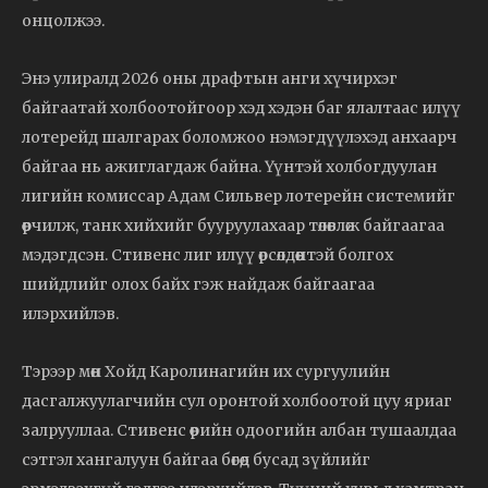
онцолжээ.
Энэ улиралд 2026 оны драфтын анги хүчирхэг
байгаатай холбоотойгоор хэд хэдэн баг ялалтаас илүү
лотерейд шалгарах боломжоо нэмэгдүүлэхэд анхаарч
байгаа нь ажиглагдаж байна. Үүнтэй холбогдуулан
лигийн комиссар Адам Сильвер лотерейн системийг
өөрчилж, танк хийхийг бууруулахаар төлөвлөж байгаагаа
мэдэгдсэн. Стивенс лиг илүү өрсөлдөөнтэй болгох
шийдлийг олох байх гэж найдаж байгаагаа
илэрхийлэв.
Тэрээр мөн Хойд Каролинагийн их сургуулийн
дасгалжуулагчийн сул оронтой холбоотой цуу яриаг
залрууллаа. Стивенс өөрийн одоогийн албан тушаалдаа
сэтгэл хангалуун байгаа бөгөөд бусад зүйлийг