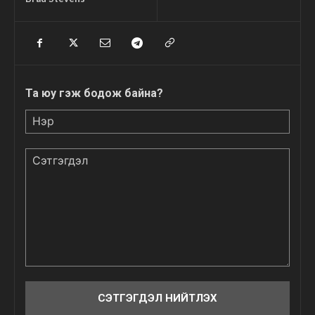
Та юу гэж бодож байна?
Нэр
Сэтгэгдэл