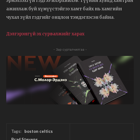
эрмэлзэхгүй гэдгээ илэрхийлэв. Түүний хувьд хамтран
ажиллаж буй хүмүүстэйгээ хамт байх нь хамгийн
чухал зүйл гэдгийг онцлон тэмдэглэсэн байна.
Дэлгэрэнгүй эх сурвалжийг харах
- Зар сурталчилгаа -
Tags:
boston celtics
Brad Stevens