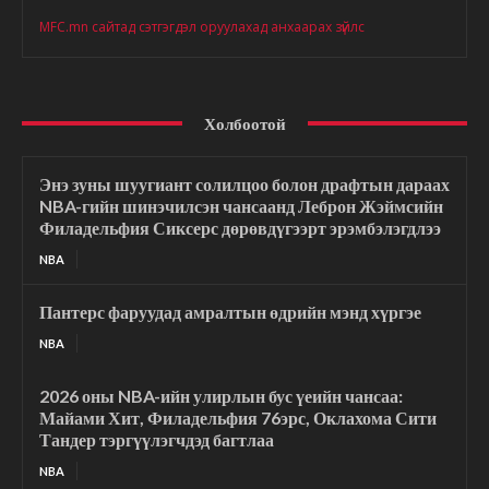
MFC.mn сайтад сэтгэгдэл оруулахад анхаарах зүйлс
Холбоотой
Энэ зуны шуугиант солилцоо болон драфтын дараах
NBA-гийн шинэчилсэн чансаанд Леброн Жэймсийн
Филадельфия Сиксерс дөрөвдүгээрт эрэмбэлэгдлээ
NBA
Пантерс фаруудад амралтын өдрийн мэнд хүргэе
NBA
2026 оны NBA-ийн улирлын бус үеийн чансаа:
Майами Хит, Филадельфия 76эрс, Оклахома Сити
Тандер тэргүүлэгчдэд багтлаа
NBA