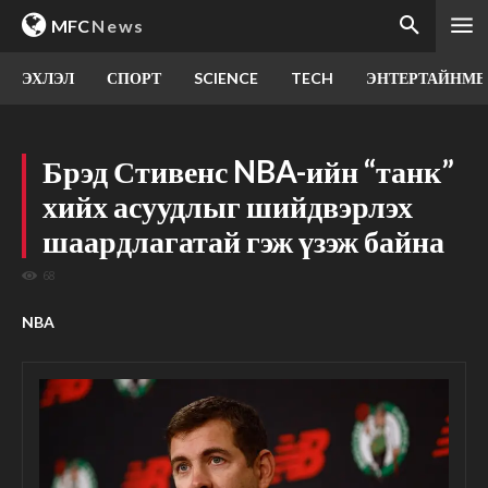
MFC
News
ЭХЛЭЛ
СПОРТ
SCIENCE
TECH
ЭНТЕРТАЙНМЕ
Брэд Стивенс NBA-ийн “танк”
хийх асуудлыг шийдвэрлэх
шаардлагатай гэж үзэж байна
68
NBA