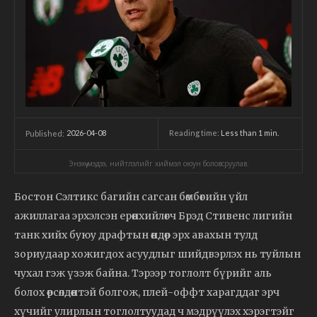
2026-04-08
Reading time:
Less than 1
min.
Published:
Энэхүү мэдээ, нийтлэлийг хиймэл оюун боловсруулав.
Бостон Сэлтикс багийн сагсан бөмбөгийн үйл
ажиллагаа эрхэлсэн ерөнхийлөгч Брэд Стивенс лигийн
танк хийх буюу драфтын өндөр эрх авахын тулд
зориудаар хожигдох асуудлыг шийдвэрлэх нь туйлын
чухал гэж үзэж байна. Тэрээр тоглолт бүрийг аль
болох өрсөлдөөнтэй болгож, плей-оффт харагддаг эрч
хүчийг улирлын тоглолтуудад ч мэдрүүлэх хэрэгтэйг