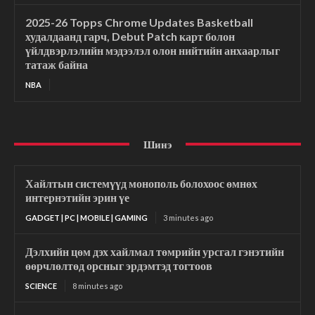
2025-26 Topps Chrome Updates Basketball
худалдаанд гарч, Debut Patch карт болон
үйлдвэрлэлийн мэдээлэл олон нийтийн анхаарлыг
татаж байна
NBA
Шинэ
Хайлтын системүүд монополь болохоос өмнөх
интернэтийн эрин үе
GADGET | PC | MOBILE | GAMING
3 minutes ago
Дэлхийн цөм дэх хайлмал төмрийн урсгал гэнэтийн
өөрчлөлтөд орсныг эрдэмтэд тогтоов
SCIENCE
8 minutes ago