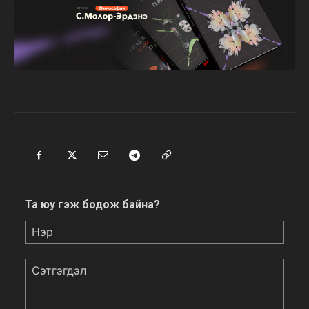
Та юу гэж бодож байна?
Нэр