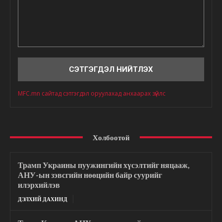
Сэтгэгдэл
MFC.mn сайтад сэтгэгдэл оруулахад анхаарах зүйлс
Холбоотой
Трамп Украины пуужингийн хүсэлтийг няцааж,
АНУ-ын зэвсгийн нөөцийн байр суурийг
илэрхийлэв
ДЭЛХИЙ ДАХИНД