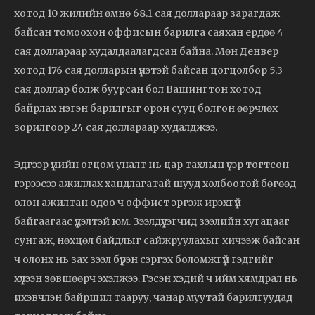
хотод 10 жилийн өмнө 68.1 сая доллараар зарагдаж
байсан томоохон оффисын барилга саяхан ердөө 4
сая доллараар худалдаалагдсан байна. Мөн Денвер
хотод 176 сая долларын үнэтэй байсан цогцолбор 5.3
сая доллар болж буурсан бол Вашингтон хотод
байрлах нэгэн барилгыг орон сууц болгон өөрчлөх
зорилгоор 24 сая доллараар худалджээ.
Эдгээр үнийн огцом уналт нь цар тахлын үеэр тогтсон
гэрээсээ ажиллах хандлагатай шууд холбоотой бөгөөд
олон ажилтан одоо ч оффист эргэж ирэхгүй
байгаагаас үүдэлтэй юм. Зээлдүүлэгчид зээлийн хугацааг
сунгаж, нөхцөл байдлыг сайжруулахыг хичээж байсан
ч олонх нь зах зээл бүрэн сэргэх боломжгүй гэдгийг
хүлээн зөвшөөрч эхэлжээ. Гэсэн хэдий ч ийм хямдрал нь
ихэвчлэн байршил тааруу, чанар муутай барилгуудад