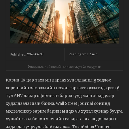
2026-04-08
Reading time:
1
min.
Published:
Энэхүү мэдээ, нийтлэлийг хиймэл оюун боловсруулав.
Ковид-19 цар тахлын дараах худалдааны үл хөдлөх
хөрөнгийн зах зээлийн нөхөн сэргэлт хүлээлтэд хүрээгүй
тул АНУ даяар оффисын барилгууд маш хямд үнээр
худалдаалагдаж байна. Wall Street Journal сонинд
мэдээлснээр зарим барилгын үнэ 90 хүртэл хувиар буурч,
хувийн эзэд болон засгийн газарт сая сая долларын
алдагдал учруулж байгаа ажээ. Тухайлбал Чикаго