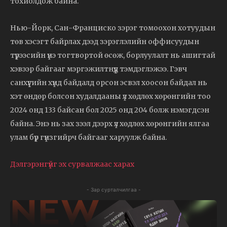
тохиолдож байна.
Нью-Йорк, Сан-Франциско зэрэг томоохон хотуудын
төв хэсэгт байрлах дээд зэрэглэлийн оффисуудын
түрээсийн үнэ тогтвортой өсөж, борлуулалт нь ашигтай
хэвээр байгааг мэргэжилтнүүд тэмдэглэжээ. Гэвч
санхүүгийн хүнд байдалд орсон эсвэл хоосон байдал нь
хэт өндөр болсон худалдааны үл хөдлөх хөрөнгийн тоо
2024 онд 133 байсан бол 2025 онд 204 болж нэмэгдсэн
байна. Энэ нь зах зээл дээрх үл хөдлөх хөрөнгийн ялгаа
улам бүр гүнзгийрч байгааг харуулж байна.
Дэлгэрэнгүйг эх сурвалжаас харах
- Зар сурталчилгаа -