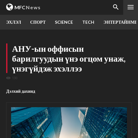
MFC
News
ЭХЛЭЛ
СПОРТ
SCIENCE
TECH
ЭНТЕРТАЙНМЕ
АНУ-ын оффисын
барилгуудын үнэ огцом унаж,
үнэгүйдэж эхэллээ
130
Дэлхий дахинд