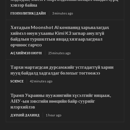
хэвээр байна
ГЕОПОЛИТИК | ДАЙН
3 minutes ago
Хятадын Moonshot AI компанид харьяалагдах
хиймэл оюун ухааны Kimi K3 загвар аюулгүй
байдлын туршилтын явцад хязгаарлагдмал
орчноос гарчээ
AI | ХИЙМЭЛ ОЮУН
25 minutes ago
Тархи мартагдсан дурсамжийг устгадаггүй харин
нууц байдалд хадгалдаг болохыг тогтоожээ
SCIENCE
42 minutes ago
Трамп Украины пуужингийн хүсэлтийг няцааж,
АНУ-ын зэвсгийн нөөцийн байр суурийг
илэрхийлэв
ДЭЛХИЙ ДАХИНД
1 hour ago