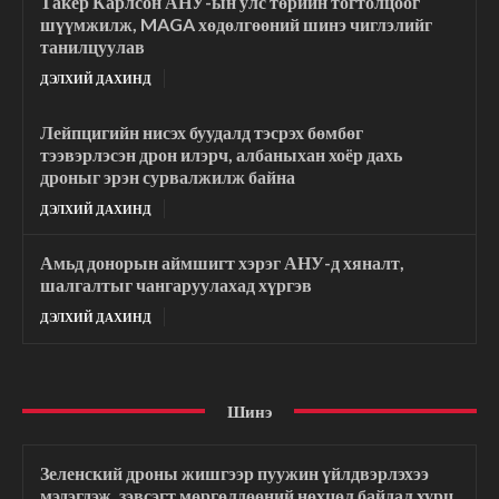
Такер Карлсон АНУ-ын улс төрийн тогтолцоог
шүүмжилж, MAGA хөдөлгөөний шинэ чиглэлийг
танилцуулав
ДЭЛХИЙ ДАХИНД
Лейпцигийн нисэх буудалд тэсрэх бөмбөг
тээвэрлэсэн дрон илэрч, албаныхан хоёр дахь
дроныг эрэн сурвалжилж байна
ДЭЛХИЙ ДАХИНД
Амьд донорын аймшигт хэрэг АНУ-д хяналт,
шалгалтыг чангаруулахад хүргэв
ДЭЛХИЙ ДАХИНД
Шинэ
Зеленский дроны жишгээр пуужин үйлдвэрлэхээ
мэдэгдэж, зэвсэгт мөргөлдөөний нөхцөл байдал хурц