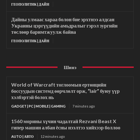
ГЕОПОЛИТИК | ДАЙН
Дайны улмаас хараа болон бие эрхтнээ алдсан
Украины цэргүүдийн амьдралыг гэрэл зургийн
төслөөр баримтжуулж байна
ГЕОПОЛИТИК | ДАЙН
Шинэ
World of Warcraft тоглоомын ертөнцийн
боссуудын системд өөрчлөлт орж, “lair” буюу үүр
хэлбэртэй болох нь
GADGET | PC | MOBILE | GAMING
7 minutes ago
1560 морины хүчин чадалтай Rezvani Beast X
гипер машин албан ёсны нээлтээ хийхээр боллоо
AUTO | АВТО
12 minutes ago