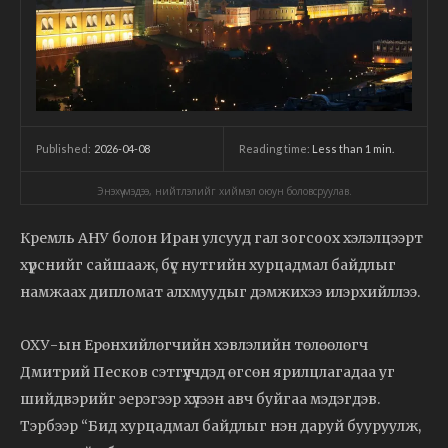
2026-04-08
Reading time:
Less than 1
min.
Published:
Энэхүү мэдээ, нийтлэлийг хиймэл оюун боловсруулав.
Кремль АНУ болон Иран улсууд гал зогсоох хэлэлцээрт
хүрснийг сайшааж, бүс нутгийн хурцадмал байдлыг
намжаах дипломат алхмуудыг дэмжихээ илэрхийллээ.
ОХУ-ын Ерөнхийлөгчийн хэвлэлийн төлөөлөгч
Дмитрий Песков сэтгүүлчдэд өгсөн ярилцлагадаа уг
шийдвэрийг эерэгээр хүлээн авч буйгаа мэдэгдэв.
Тэрбээр “Бид хурцадмал байдлыг нэн даруй бууруулж,