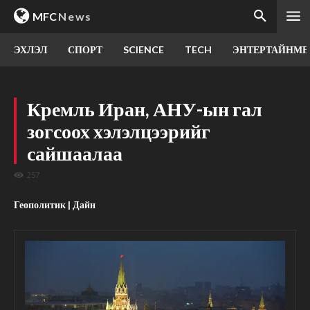
MFC
News
ЭХЛЭЛ
СПОРТ
SCIENCE
TECH
ЭНТЕРТАЙНМЕ
Кремль Иран, АНУ-ын гал
зогсоох хэлэлцээрийг
сайшаалаа
257
Геополитик | Дайн