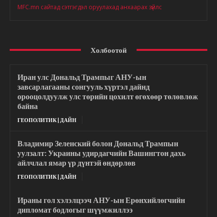
MFC.mn сайтад сэтгэгдэл оруулахад анхаарах зүйлс
Холбоотой
Иран улс Дональд Трампыг АНУ-ын
завсарлагааны сонгууль хүртэл дайнд
орооцолдуулж улс төрийн цохилт өгөхөөр төлөвлөж
байна
ГЕОПОЛИТИК | ДАЙН
Владимир Зеленский болон Дональд Трампын
уулзалт: Украины удирдагчийн Вашингтон дахь
айлчлал ямар үр дүнтэй өндөрлөв
ГЕОПОЛИТИК | ДАЙН
Ираны гол хэлэлцээч АНУ-ын Ерөнхийлөгчийн
дипломат бодлогыг шүүмжиллээ