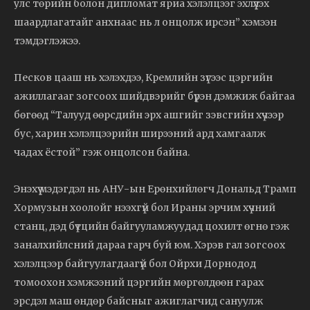
улс төрийн болон дипломат яриа хэлэлцээг эхлүүлэх
шаардлагатайг анхнаас нь л онцолж ирсэн” хэмээн
тэмдэглэжээ.
Песков цааш нь хэлэхдээ, Кремлийн зүгээс цэргийн
ажиллагааг зогсоох шийдвэрийг бүрэн дэмжиж байгаа
бөгөөд “Талууд өөрсдийн эрх ашгийг зэвсгийн хүчээр
бус, харин хэлэлцээрийн ширээний ард хамгаалж
чадах ёстой” гэж онцолсон байна.
Энэхүү мэдэгдэл нь АНУ-ын Ерөнхийлөгч Дональд Трамп
Хормузын хоолойг нээхгүй бол Ираны эрчим хүчний
станц, дэд бүтцийн байгууламжуудад цохилт өгнө гэж
заналхийлсний дараа гарч буй юм. Хэрэв гал зогсоох
хэлэлцээр байгуулагдаагүй бол Ойрхи Дорнодод
томоохон хэмжээний цэргийн мөргөлдөөн гарах
эрсдэл маш өндөр байсныг ажиглагчид сануулж