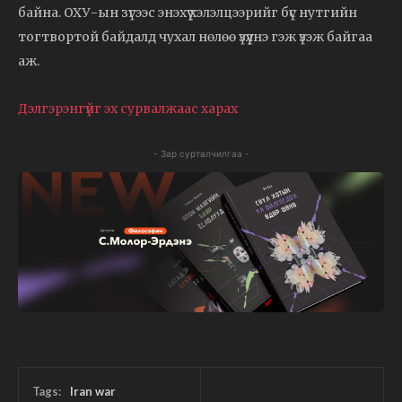
байна. ОХУ-ын зүгээс энэхүү хэлэлцээрийг бүс нутгийн
тогтвортой байдалд чухал нөлөө үзүүлнэ гэж үзэж байгаа
аж.
Дэлгэрэнгүйг эх сурвалжаас харах
- Зар сурталчилгаа -
Tags:
Iran war