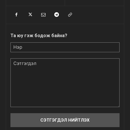
Та юу гэж бодож байна?
Нэр
Сэтгэгдэл