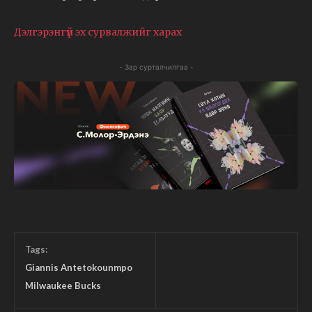
Дэлгэрэнгүй эх сурвалжийг харах
- Зар сурталчилгаа -
Tags:
Giannis Antetokounmpo
Milwaukee Bucks