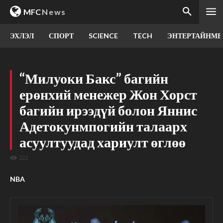
MFC
News
ЭХЛЭЛ
СПОРТ
SCIENCE
TECH
ЭНТЕРТАЙНМЕ
“Милуоки Бакс” багийн
ерөнхий менежер Жон Хорст
багийн ирээдүй болон Яннис
Адетокунмпогийн талаарх
асуултуудад хариулт өглөө
222
NBA