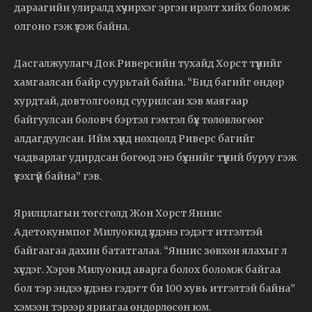
дараагийн улиралд хүчирхэг эргэн ирэлт хийх боломж
олгоно гэж үзэж байна.
Дасгалжуулагч Док Риверсийн тухайд Хорст түүнийг
хамгаалсан байр суурьтай байна. “Бид багийг өндөр
хурдтай, довтолгоонд суурилсан хэв маягаар
байгуулсан боловч бэртэл гэмтэл бүх төлөвлөгөөг
алдагдуулсан. Ийм хүнд нөхцөлд Риверс багийг
чадварлаг удирдсан бөгөөд энэ бүхнийг түүний буруу гэж
үзэхгүй байна” гэв.
Ярилцлагын төгсгөлд Жон Хорст Яннис
Адетокунмпог Милуокид үлдэнэ гэдэгт итгэлтэй
байгаагаа дахин бататгалаа. “Яннис зөвхөн ялахыг л
хүсдэг. Хэрэв Милуокид аварга болох боломж байгаа
бол тэр эндээ үлдэнэ гэдэгт би 100 хувь итгэлтэй байна”
хэмээн тэрээр яриагаа өндөрлөсөн юм.