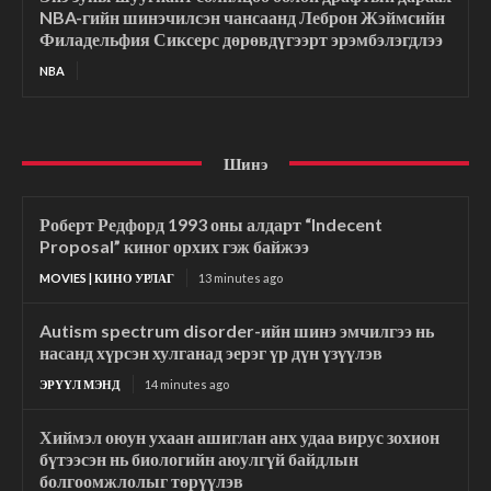
NBA-гийн шинэчилсэн чансаанд Леброн Жэймсийн
Филадельфия Сиксерс дөрөвдүгээрт эрэмбэлэгдлээ
NBA
Шинэ
Роберт Редфорд 1993 оны алдарт “Indecent
Proposal” киног орхих гэж байжээ
MOVIES | КИНО УРЛАГ
13 minutes ago
Autism spectrum disorder-ийн шинэ эмчилгээ нь
насанд хүрсэн хулганад эерэг үр дүн үзүүлэв
ЭРҮҮЛ МЭНД
14 minutes ago
Хиймэл оюун ухаан ашиглан анх удаа вирус зохион
бүтээсэн нь биологийн аюулгүй байдлын
болгоомжлолыг төрүүлэв