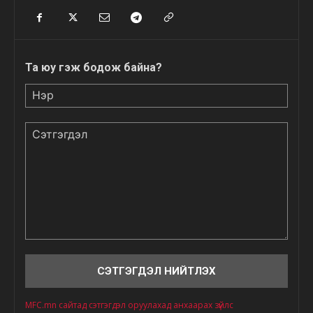
Та юу гэж бодож байна?
Нэр
Сэтгэгдэл
MFC.mn сайтад сэтгэгдэл оруулахад анхаарах зүйлс