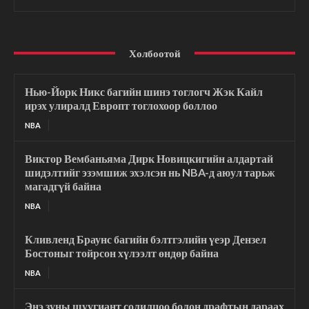
Холбоотой
Нью-Йорк Никс багийн шинэ тоглогч Жэк Кайл
ирэх улиралд Европт тоглохоор боллоо
NBA
Виктор Вембаньяма Дирк Новицкигийн алдартай
шидэлтийг эзэмшиж эхэлсэн нь NBA-д аюул тарьж
магадгүй байна
NBA
Кливленд Браунс багийн бэлтгэлийн үеэр Дензел
Бостоныг тойрсон хүлээлт өндөр байна
NBA
Энэ зуны шуугиант солилцоо болон драфтын дараах