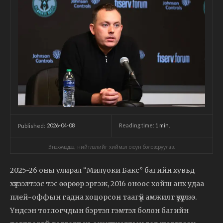
2026-04-08
Reading time:
1
min.
Published:
Энэхүү мэдээ, нийтлэлийг хиймэл оюун боловсруулав.
2025-26 оны улирал “Милуоки Бакс” багийн хувьд
хүлээлтээс тэс өөрөөр эргэж, 2016 оноос хойш анх удаа
плей-оффын гадна хоцорсон таагүй амжилт үзүүллээ.
Үндсэн тоглогчдын бэртэл гэмтэл болон багийн