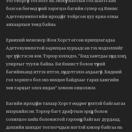
тогтворгүй тоглолт нь энэхүү уналтын гол шалтгаан
болсон бөгөөд үүний зэрэгцээ багийн супер од Яннис
Адетокунмпогийн ирээдүйг тойрсон цуу яриа олны
анхаарлын төвд байна.
Ерөнхий менежер Жон Хорст өгсөн ярилцлагадаа
Адетокунмпотой харилцаа хурцадсан гэх мэдээллийг
эрс үгүйсгэсэн юм. Тэрээр хэлэхдээ, “Бид хамтдаа хүнд хэцүү
улирлыг туулж байна. Би Яннист болон түүний
багийнханд итгэх итгэл, хүндэтгэлээ алдаагүй. Бидний
гол зорилго бол энэ нөхцөл байдлаас гарах хамгийн
зөв гарцыг олох явдал” хэмээн онцолжээ.
Багийн ирээдүйн талаар Хорст өөдрөг үзэлтэй байгаагаа
илэрхийлсэн. Тэрээр багт драфтын эрхүүд болон
солилцоо хийх боломжтой гэрээнүүд байгааг дурдаад,
дэлхийн шилдэг тоглогчдын нэгтэй хэвээр байгаа нь