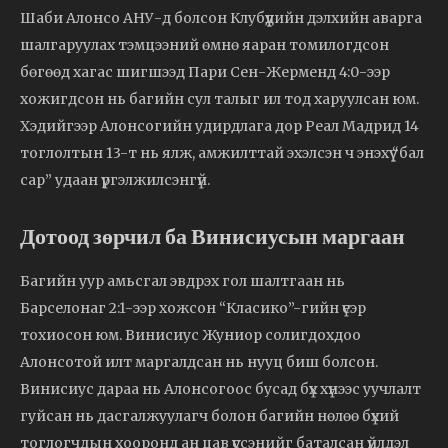
Шаби Алонсо АНУ-д болсон Клубүүдийн дэлхийн аварга
шалгаруулах тэмцээний өмнө яаран томилогдсон
бөгөөд хагас шигшээд Пари Сен-Жерменд 4:0-ээр
хожигдсон нь багийн сул талыг ил тод харуулсан юм.
Хэдийгээр Алонсогийн удирдлага дор Реал Мадрид 14
тоглолтын 13-т нь ялж, амжилттай эхэлсэн ч энэхүү “бал
сар” удаан үргэлжилсэнгүй.
Дотоод зөрчил ба Винисиусын маргаан
Багийн уур амьсгал эвдрэх гол шалтгаан нь
Барселонаг 2:1-ээр хожсон “Класико”-гийн үеэр
тохиосон юм. Винисиус Жуниор солигдохдоо
Алонсотой илт маргалдсан нь нууц биш болсон.
Винисиус дараа нь Алонсогоос бусад бүх хүнээс уучлалт
гуйсан нь дасгалжуулагч болон багийн нөлөө бүхий
тоглогчдын хооронд ан цав үүссэнийг баталсан үйлдэл