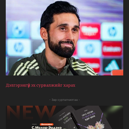
Дэлгэрэнгүй эх сурвалжийг харах
- Зар сурталчилгаа -