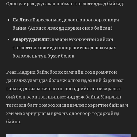
Одоо улирал дуусахад найман тоглолт үлдээд байхад:
Ла Лига:
Барселонаас долоон оноогоор хоцорч
байна. (Алонсо явах үед дөрвөн оноо байсан)
Аваргуудын лиг:
Бавари Мюнхентэй хийсэн
тоглолтод хожигдсоноор шигшээд шалгарах
боломж нь тун бүрхэг болов.
Реал Мадрид байж болох хамгийн тохиромжтой
дасгалжуулагчдаа боломж олголгүй, эхний бэрхшээл
гарахад л халаа хаясан нь өнөөдрийн энэ хямралыг
бий болгосон гэж шинжээчид үзэж байна. Улирлын
төгсгөлд багт томоохон шинэчлэлт хэрэгтэй байгаа ч
хэн энэ хариуцлагыг үүрэх нь одоогоор тодорхойгүй
байна.