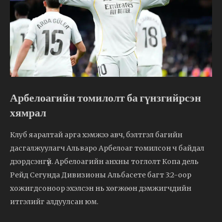
Арбелоагийн томилолт ба гүнзгийрсэн
хямрал
Клуб яаралтай арга хэмжээ авч, бэлтгэл багийн
дасгалжуулагч Альваро Арбелоаг томилсон ч байдал
дээрдсэнгүй. Арбелоагийн анхны тоглолт Копа дель
Рейд Сегунда Дивизионы Альбасете багт 3:2-оор
хожигдсоноор эхэлсэн нь хөгжөөн дэмжигчдийн
итгэлийг алдуулсан юм.