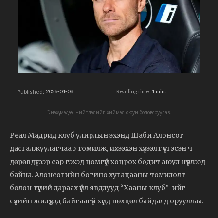
2026-04-08
Reading time:
1
min.
Published:
Энэхүү мэдээ, нийтлэлийг хиймэл оюун боловсруулав.
Реал Мадрид клуб улирлын эхэнд Шаби Алонсог
дасгалжуулагчаар томилж, ихээхэн хүлээлт үүсгэсэн ч
дөрөвдүгээр сар гэхэд цомгүй хоцрох бодит аюул нүүрлээд
байна. Алонсогийн богино хугацааны томилолт
болон түүний дараах үйл явдлууд “Хааны клуб”-ийг
сүүлийн жилүүдэд байгаагүй хүнд нөхцөл байдалд орууллаа.