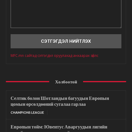
Сэтгэгдэл
MFC.mn сайтад сэтгэгдэл оруулахад анхаарах зүйлс
Холбоотой
Селтик болон Шотландын багуудын Европын
цомын өрсөлдөөний сугалаа гарлаа
CHAMPIONS LEAGUE
Европын тойм: Ювентус Аваргуудын лигийн