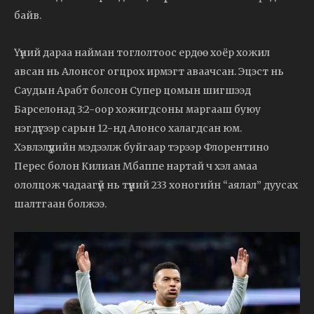
байв.
Үүний дараа найман тоглолтоос ердөө хоёр хожил
авсан нь Алонсог огцрох ирмэгт аваачсан. Эцэст нь
Саудын Арабт болсон Супер цомын шигшээд
Барселонад 3:2-оор хожигдсоны маргааш буюу
нэгдүгээр сарын 12-нд Алонсо халагдсан юм.
Хэвлэлүүдийн мэдээлж буйгаар тэрээр Флорентино
Перес болон Килиан Мбаппе нартай ч хэл амаа
ололцож чадаагүй нь түүний 233 хоногийн “аялал” дуусах
шалтгаан болжээ.