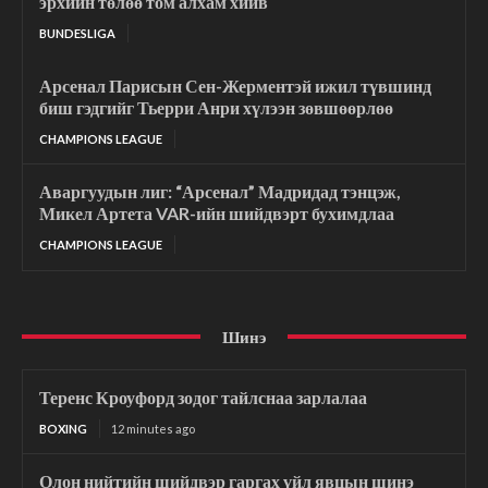
эрхийн төлөө том алхам хийв
BUNDESLIGA
Арсенал Парисын Сен-Жерментэй ижил түвшинд
биш гэдгийг Тьерри Анри хүлээн зөвшөөрлөө
CHAMPIONS LEAGUE
Аваргуудын лиг: “Арсенал” Мадридад тэнцэж,
Микел Артета VAR-ийн шийдвэрт бухимдлаа
CHAMPIONS LEAGUE
Шинэ
Теренс Кроуфорд зодог тайлснаа зарлалаа
BOXING
12 minutes ago
Олон нийтийн шийдвэр гаргах үйл явцын шинэ