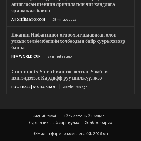
ашигласан шөнийн ярилцлагын чиг хандлага
эрчимжиж байна
AI | ХИЙМЭЛ ОЮУН
28 minutes ago
Джанни Инфантиног огцрохыг шаардсан олон
улсын хөлбөмбөгийн холбоодын байр суурь хэвээр
байна
FIFA WORLD CUP
29 minutes ago
Community Shield-ийн тоглолтыг Уэмбли
цэнгэлдэхээс Кардифф руу шилжүүлжээ
FOOTBALL | ХӨЛБӨМБӨГ
38 minutes ago
Бидний тухай
Үйлчилгээний нөхцөл
Сурталчилгаа байршуулах
Холбоо барих
© Милен фармер комплекс ХХК 2026 он