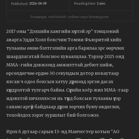
2026-04-09
Reading time:
1
min.
Published:
Энэхүү мэдээ, нийтлэлийг хиймэл оюун боловсруулав.
2017 оны “Дэлхийн хамгийн хүчтэй эр” тэмцээний
аварга Эдди Холл боксчин Томми Фьюритэй хийх
тулааны өмнө бэлтгэлийн арга барилаа эрс өөрчлөх
шаардлагатай болсноо хуваалцлаа. Тэрээр 2025 онд
ММА-гийн дэвжээнд амжилттай дебют хийж,
өрсөлдөгчөө ердөө 30 секундын дотор нокаутаар
ялсан ч одоо боксын хатуу дүрмэнд эргэн дасах
хүндрэлтэй тулгарч байна. Сүүлийн хоёр жил ММА-гаар
идэвхтэй хичээллэсэн нь түүнд боксын тулааны үеэр
санамсаргүй байдлаар дүрэм зөрчих буюу өвдөглөх,
тохойлдох зэрэг зуршлыг бий болгожээ.
Ирэх 6 дугаар сарын 13-нд Манчестер хотын “AO