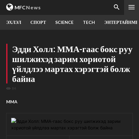
MFC
News
ЭХЛЭЛ
СПОРТ
SCIENCE
TECH
ЭНТЕРТАЙНМЕ
Эдди Холл: ММА-гаас бокс руу
шилжихэд зарим хориотой
үйлдлээ мартах хэрэгтэй болж
байна
84
MMA