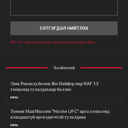
Сэтгэгдэл
MFC.mn сайтад сэтгэгдэл оруулахад анхаарах зүйлс
Холбоотой
Люк Рокхолд болон Жо Пайфер нар RAF 13
тэмцээнд тулалдахаар боллоо
MMA
Томми МакМиллен “Noche UFC” арга хэмжээнд
ялагдашгүй өрсөлдөгчтэй тулалдана
MMA