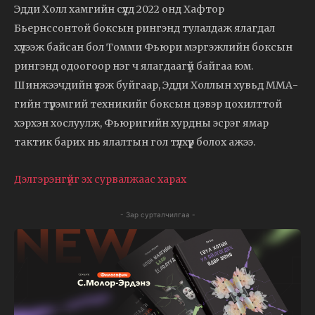
Эдди Холл хамгийн сүүлд 2022 онд Хафтор
Бьернссонтой боксын рингэнд тулалдаж ялагдал
хүлээж байсан бол Томми Фьюри мэргэжлийн боксын
рингэнд одоогоор нэг ч ялагдаагүй байгаа юм.
Шинжээчдийн үзэж буйгаар, Эдди Холлын хувьд ММА-
гийн түрэмгий техникийг боксын цэвэр цохилттой
хэрхэн хослуулж, Фьюригийн хурдны эсрэг ямар
тактик барих нь ялалтын гол түлхүүр болох ажээ.
Дэлгэрэнгүйг эх сурвалжаас харах
- Зар сурталчилгаа -