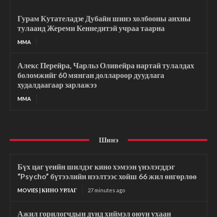
Гурам Кутателадзе Дубайн шинэ холбооны анхны
тулаанд Жереми Кеннедитэй учраа таарна
MMA
Алекс Перейра, Чарльз Оливейра нартай тулалдах
боломжийг 60 мянган доллароор дуудлага
худалдаагаар зарлажээ
MMA
Шинэ
Бүх цаг үеийн шилдэг кино хэмээн үнэлэгддэг
“Psycho” бүтээлийн нээлтээс хойш 66 жил өнгөрлөө
MOVIES | КИНО УРЛАГ
27 minutes ago
Ажил горилогчдын дунд хиймэл оюун ухаан