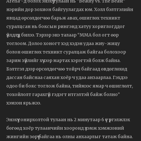
Arena”-д болох энэхүү тулаан нь “Beauty vs. The Beast”
нэрийн дор зохион байгуулагдах юм. Холл бэлтгэлийн
явцад өрсөлдөгчөө барьж авах, өшиглөх техникт
суралцсан нь боксын рингэнд хатуу хориглогддог
үйлдлүүд билээ. Тэрээр энэ талаар “ММА бол огт өөр
тоглоом. Долоо хоногт хэд хэдэн удаа жиу-жицу
болон өшиглөх техникт суралцаж байгаа болохоор
зарим зүйлийг хүчээр мартах хэрэгтэй болж байна.
Бэлтгэл дээр өрсөлдөгчөө тойрч байгаад өвдөглөхөд
дассан байснаа саяхан хоёр ч удаа анзаарлаа. Гэхдээ
одоо би бокс тоглож байна, тиймээс ямар ч өшиглөлт,
тохойлолт гарахгүй гэдэгт итгэлтэй байж болно”
хэмээн ярьжээ.
Энэхүү сонирхолтой тулаан нь 2 минутаар 6 үе үргэлжлэх
бөгөөд хоёр тулаанчийн хооронд үлэмж хэмжээний
жингийн зөрүү байгаа нь олны анхаарлыг татаж байна.