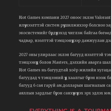
Riot Games компани 2027 оноос эхлэн Valoran
илүү нээлттэй систем рүү шилжихээр болсноо за
экосистемийг бүрдүүлэхэд чиглэж байгаа бөгөөд
чадвар, нээлттэй тэмцээнүүдээр дамжуулан д
2027 оны улирлаас эхлэн багууд нээлттэй тэм
тэмцээнүүд болон Masters, дэлхийн аварга ша
Riot Games нь багуудтай хоёр жилийн хугацаа
багуудад ч тэмцээний үүд хаалгыг бүрэн нээж
багууд 6 сая гаруй ам.долларын шагналын са
аяллын зардлыг бүрэн санхүүжүүлэх эрх эдлэх юм
EVERYTHING. IS. A. TOURN