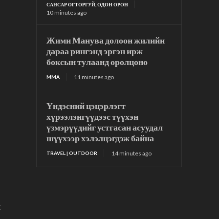
САНСАР ОГТОРГУЙ, ОДОН ОРОН
10 minutes ago
Жими Манува долоон жилийн
дараа рингэнд эргэн ирж
боксын тулаанд оролцоно
11 minutes ago
MMA
Үндэсний цэцэрлэгт
хүрээлэнгүүдээс түүхэн
үзмэрүүдийг устгасан асуудал
шүүхээр хэлэлцэгдэж байна
14 minutes ago
TRAVEL | OUTDOOR
х