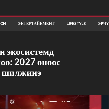
ECH
ЭНТЕРТАЙНМЕНТ
LIFESTYLE
ЭРЧ
йн экосистемд
оо: 2027 оноос
ү шилжинэ