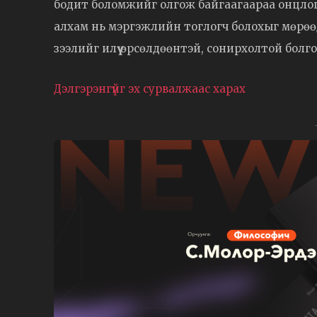
бодит боломжийг олгож байгаагаараа онцлог ю
алхам нь мэргэжлийн тоглогч болохыг мөрөө
зээлийг илүү өрсөлдөөнтэй, сонирхолтой болг
Дэлгэрэнгүйг эх сурвалжаас харах