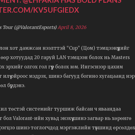
TTER.COM/KV5UFGIEDX
Tour (@ValorantEsports)
April 8, 2026
олон хот дамжсан нээлттэй “Cup” (Цом) тэмцээнүүдийг
 өөр хотуудад 20 гаруй LAN тэмцээн болох нь Masters
 эрхийг олгох гол гүүр болох юм. Ингэснээр цахим
 илүү ойроос мэдрэх, шинэ багууд богино хугацаанд нэр
өл бүрдэнэ.
ижил төстэй системийг туршиж байсан ч яваандаа
бол Valorant-ийн хувьд энэхүү шинэ загвар нь хөрөнгө
рэгцээ шинэ тоглогчдод мэргэжлийн түвшинд өрсөлдө