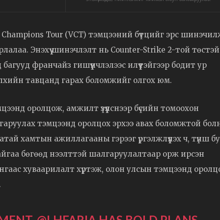
t Champions Tour (VCT) тэмцээний бүтцийг эрс шинэчил
рлалаа. Энэхүү шинэчлэлт нь Counter-Strike 2-той төстэй
 багууд франчайз гишүүнчлэлээс илүүтэйгээр бодит ур
элхийн тавцанд гарах боломжийг олгох юм.
цээнд оролцож, амжилт үзүүлснээр бүсийн томоохон
лгаруулах тэмцээнд оролцох эрхээ авах боломжтой болн
тай хамтын ажиллагааны гэрээг үргэлжлүүлэх ч, түнш бу
 байгаа бөгөөд нээлттэй шалгаруулалтаар орж ирсэн
нгаас хуваарилалт хүртэж, олон улсын тэмцээнд оролц
.
AMENT.
@LHFARIA
HAS BOLD PLANS