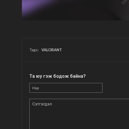
Tags:
VALORANT
Та юу гэж бодож байна?
Нэр