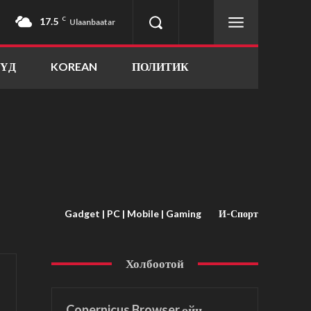
17.5
C
Ulaanbaatar
ҮҮД
KOREAN
ПОЛИТИК
Gadget | PC | Mobile | Gaming
И-Спорт
Холбоотой
Copernicus Browser ойн