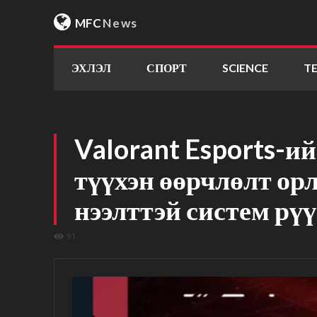
MFC
News
ЭХЛЭЛ
СПОРТ
SCIENCE
T
Valorant Esports-и
түүхэн өөрчлөлт орл
нээлттэй систем рү
91