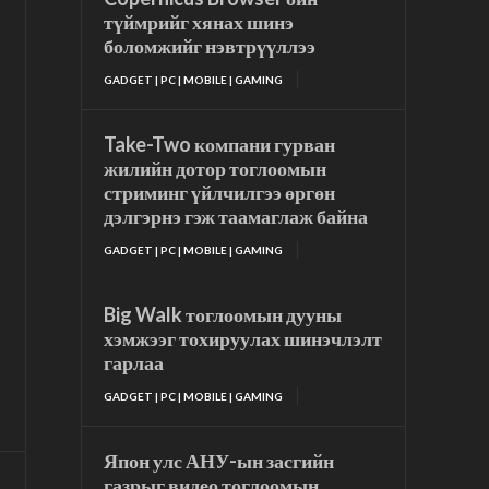
түймрийг хянах шинэ
боломжийг нэвтрүүллээ
GADGET | PC | MOBILE | GAMING
Take-Two компани гурван
жилийн дотор тоглоомын
стриминг үйлчилгээ өргөн
дэлгэрнэ гэж таамаглаж байна
GADGET | PC | MOBILE | GAMING
Big Walk тоглоомын дууны
хэмжээг тохируулах шинэчлэлт
гарлаа
GADGET | PC | MOBILE | GAMING
Япон улс АНУ-ын засгийн
газрыг видео тоглоомын