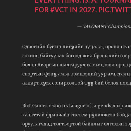
FOR
#VCT
IN 2027.
PIC.TWI
— VALORANT Champions 
Одоогийн бүсийн лигүүдийг цуцалж, оронд нь 
зохион байгуулах бөгөөд жил бүр дэлхийн өөр
болон Аваргын шалгаруулах тэмцээнд оролцох
спортын фэнүүд амьд тэмцээний уур амьсгалыг
алдарт хүрэх сонирхолтой түүхүүд бий болох нөхц
Riot Games өмнө нь League of Legends дээр 
хаалттай франчайз систем рүү шилжсэн байдаг 
оруулагчдад тогтвортой байдлыг олгохын зэ