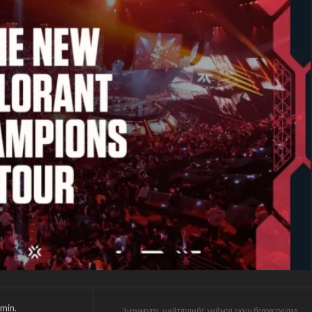
min.
Энэхүү мэдээ, нийтлэлийг хиймэл оюун боловсруулав.