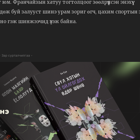
м. Франчайзын хатуу тогтолцоог зөөлрүүлсэн энэхүү
дөж буй залууст шинэ урам зориг өгч, цахим спортын 
оно гэж шинжээчид үзэж байна.
- Зар сурталчилгаа -