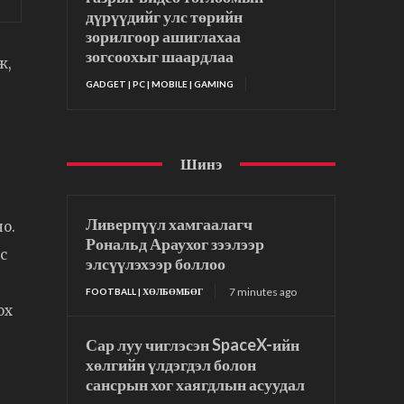
дүрүүдийг улс төрийн
зорилгоор ашиглахаа
зогсоохыг шаардлаа
ж,
GADGET | PC | MOBILE | GAMING
Шинэ
Ливерпүүл хамгаалагч
о.
Рональд Араухог зээлээр
с
элсүүлэхээр боллоо
7 minutes ago
FOOTBALL | ХӨЛБӨМБӨГ
ох
Сар луу чиглэсэн SpaceX-ийн
хөлгийн үлдэгдэл болон
сансрын хог хаягдлын асуудал