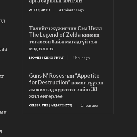
арга барилыг илтгэнэ
43 minutes ago
AUTO | АВТО
лд
Талийгч жүжигчин Сэм Нилл
The Legend of Zelda кинонд
тоглосон байж магадгүй гэж
мэдээллээ
таа
1 hour ago
MOVIES | КИНО УРЛАГ
Guns N’ Roses-ын “Appetite
лт
for Destruction” цомог түүхэн
амжилтад хүрснээс хойш 38
жил өнгөрлөө
1 hour ago
CELEBRITIES | АЛДАРТНУУД
пын
д