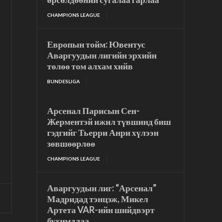
CHAMPIONS LEAGUE
Европын тойм: Ювентус
Аваргуудын лигийн эрхийн
төлөө том алхам хийв
BUNDESLIGA
Арсенал Парисын Сен-
Жерментэй ижил түвшинд биш
гэдгийг Тьерри Анри хүлээн
зөвшөөрлөө
CHAMPIONS LEAGUE
Аваргуудын лиг: “Арсенал”
Мадридад тэнцэж, Микел
Артета VAR-ийн шийдвэрт
бухимдлаа