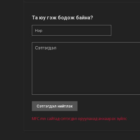
Та юу гэж бодож байна?
Нэр
Сэтгэгдэл
MFC.mn сайтад сэтгэгдэл оруулахад анхаарах зүйлс