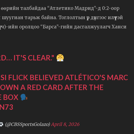
б өөрийн талбайдаа “Атлетико Мадрид”-д 0:2-оор
шуугиан тарьж байна. Тоглолтын үр дүнгээс илүүтэй
үгч)-ийн оролцоо “Барса”-гийн дасгалжуулагч Ханси
D… IT'S CLEAR."
 FLICK BELIEVED ATLÉTICO'S MARC
HOWN A RED CARD AFTER THE
E BOX
VN73
(@CBSSportsGolazo)
April 8, 2026