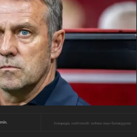
min.
Энэхүү мэдээ, нийтлэлийг хиймэл оюун боловсруулав.