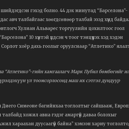
 шийдэгдсэн гэхэд болно. 44 дэх минутад “Барселона”-
дас авч талбайгаас хөөгдсөнөөр талбай эзэд хүнд байда
овтлогч Хулиан Альварес торгуулийн цохилтоос гоол
Барселона” 10 хүнтэй үлдсэн ч тоог тэнцүүлэх хэд хэдэн
 Сорлот хоёр дахь гоолыг оруулснаар “Атлетико” ялал
аа “Атлетико”-гийн хамгаалагч Марк Пубил бөмбөгийг и
бүрэлдэхүүн үл тоомсорлосонд маш их сэтгэл дундуур
 Диего Симеоне багийнхаа тоглолтыг сайшааж, Евро
 талбайд хожил авна гэдэг амаргүй даваа болохыг
Ажил хараахан дуусаагүй байна” хэмээн хариу тоглолто