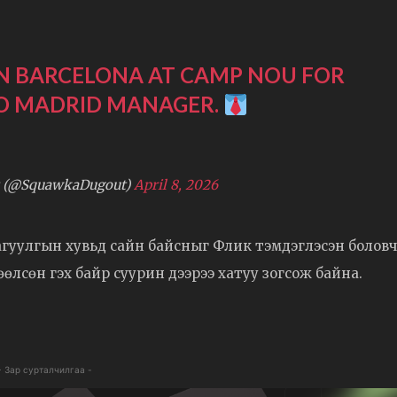
EN BARCELONA AT CAMP NOU FOR
ICO MADRID MANAGER.
 (@SquawkaDugout)
April 8, 2026
н агуулгын хувьд сайн байсныг Флик тэмдэглэсэн боловч
өөлсөн гэх байр суурин дээрээ хатуу зогсож байна.
- Зар сурталчилгаа -