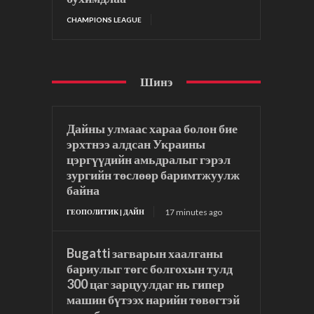
CHAMPIONS LEAGUE
Шинэ
Дайны улмаас хараа болон бие
эрхтнээ алдсан Украины
цэргүүдийн амьдралыг гэрэл
зургийн төслөөр баримтжуулж
байна
17 minutes ago
ГЕОПОЛИТИК | ДАЙН
Bugatti загварын хаалганы
бариулыг төгс болгохын тулд
300 цаг зарцуулдаг нь гипер
машин бүтээх нарийн төвөгтэй