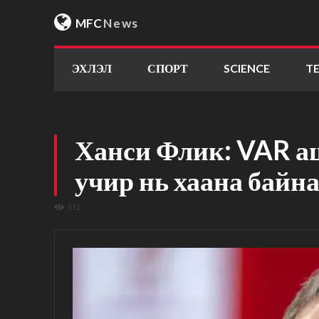
MFC
News
ЭХЛЭЛ
СПОРТ
SCIENCE
T
Ханси Флик: VAR а
учир нь хаана байна
312