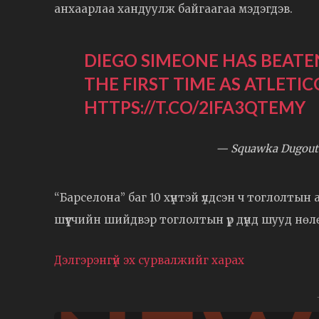
анхаарлаа хандуулж байгаагаа мэдэгдэв.
DIEGO SIMEONE HAS BEAT
THE FIRST TIME AS ATLET
HTTPS://T.CO/2IFA3QTEMY
— Squawka Dugout
“Барселона” баг 10 хүнтэй үлдсэн ч тоглолты
шүүгчийн шийдвэр тоглолтын үр дүнд шууд нөл
Дэлгэрэнгүй эх сурвалжийг харах