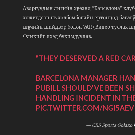
Аваргуудын лигийн хүрээнд “Барселона” клу
хожигдсон нь хөлбөмбөгийн ертөнцөд багагүй 
шүүгчийн шийдвэр болон VAR (Видео туслах шү
Фликийг ихэд бухимдуулав.
"THEY DESERVED A RED CAR
BARCELONA MANAGER HANSI
PUBILL SHOULD'VE BEEN S
HANDLING INCIDENT IN TH
PIC.TWITTER.COM/NGI5AE
— CBS Sports Golazo