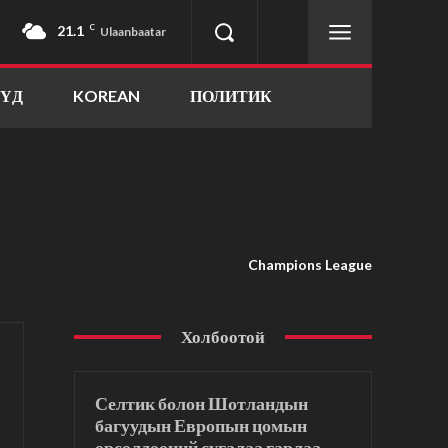
21.1
C
Ulaanbaatar
ҮҮД
KOREAN
ПОЛИТИК
Champions League
Холбоотой
Селтик болон Шотландын
багуудын Европын цомын
өрсөлдөөний сугалаа гарлаа