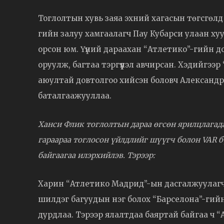
Тоглолтын хувь заяа эхний хагасын төгсгөлд
гийн залуу хамгаалагч Пау Кубарси улаан хуу
орсон юм. Үүний дараахан “Атлетико”-гийн д
оруулж, багтаа тэргүүлэл авчирсан. Хэдийгээр “
аюултай довтолгоо хийсэн боловч Александр
баталгаажууллаа.
Ханси Флик тоглолтын дараа өгсөн ярилцлагад
гараараа тоглосон үйлдлийг шүүгч болон VAR 
байгаагаа илэрхийлэв. Тэрээр:
Харин “Атлетико Мадрид”-ын дасгалжуулагч
шилдэг багуудын нэг болох “Барселона”-гийн
дурдлаа. Тэрээр ялалтдаа баяртай байгаа ч “