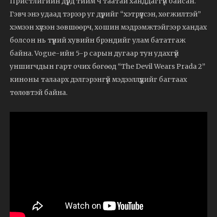
Пристлигийн дүрд тийм ч таатай ханддаггүй байсан.
Гэвч энэ удаад тэрээр уг дүрийг “хэтрүүлсэн, хөгжилтэй”
хэмээн хүлээн зөвшөөрч, хошин мэдрэмжтэйгээр хандах
болсон нь түүний хувийн брэндийг улам бататгаж
байна. Vogue-ийн 5-р сарын дугаар тун удахгүй
уншигчдын гарт очих бөгөөд “The Devil Wears Prada 2”
киноны талаарх дэлгэрэнгүй мэдээллүүдийг багтаах
төлөвтэй байна.