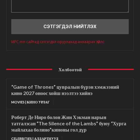
Сэтгэгдэл
MFC.mn сайтад сэтгэгдэл оруулахад анхаарах зүйлс
Холбоотой
“Game of Thrones” цувралын бүрэн хэмжээний
кино 2027 оноос хойш нээлтээ хийнэ
MOVIES | КИНО УРЛАГ
Роберт Де Ниро болон Жин Хэкман нарын
татгалзсан “The Silence of the Lambs” буюу “Хурга
майлахаа болино”киноны гол дүр
CELEBRITIES | АЛДАРТНУУД