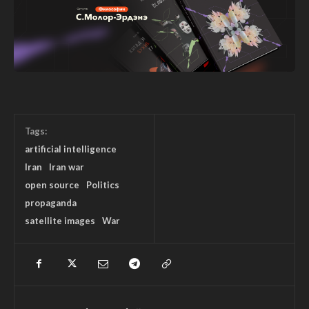
Tags:
artificial intelligence
Iran
Iran war
open source
Politics
propaganda
satellite images
War