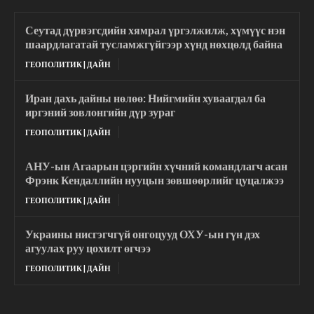
Сеутад дүрвэгсдийн хямрал үргэлжилж, хүмүүс нэн
шаардлагатай тусламжгүйгээр хүнд нөхцөлд байна
ГЕОПОЛИТИК | ДАЙН
Иран дахь дайны нөлөө: Нийгмийн хуваагдал ба
иргэний зовлонгийн дүр зураг
ГЕОПОЛИТИК | ДАЙН
АНУ-ын Агаарын цэргийн хүчний командлагч асан
Фрэнк Кендаллийн нууцын зөвшөөрлийг цуцалжээ
ГЕОПОЛИТИК | ДАЙН
Украины нисгэгчгүй онгоцууд ОХУ-ын гүн дэх
агуулах руу цохилт өгчээ
ГЕОПОЛИТИК | ДАЙН