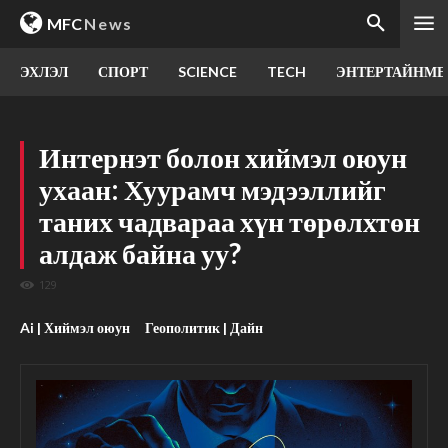
MFC
News
ЭХЛЭЛ
СПОРТ
SCIENCE
TECH
ЭНТЕРТАЙНМЕ
Интернэт болон хиймэл оюун
ухаан: Хуурамч мэдээллийг
таних чадвараа хүн төрөлхтөн
алдаж байна уу?
129
Ai | Хиймэл оюун
Геополитик | Дайн