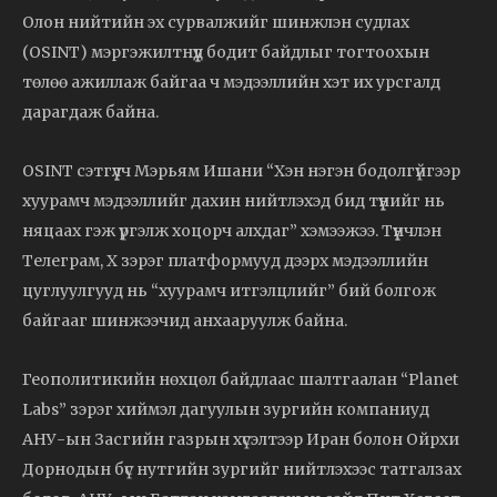
Олон нийтийн эх сурвалжийг шинжлэн судлах
(OSINT) мэргэжилтнүүд бодит байдлыг тогтоохын
төлөө ажиллаж байгаа ч мэдээллийн хэт их урсгалд
дарагдаж байна.
OSINT сэтгүүлч Мэрьям Ишани “Хэн нэгэн бодолгүйгээр
хуурамч мэдээллийг дахин нийтлэхэд бид түүнийг нь
няцаах гэж үргэлж хоцорч алхдаг” хэмээжээ. Түүнчлэн
Телеграм, X зэрэг платформууд дээрх мэдээллийн
цуглуулгууд нь “хуурамч итгэлцлийг” бий болгож
байгааг шинжээчид анхааруулж байна.
Геополитикийн нөхцөл байдлаас шалтгаалан “Planet
Labs” зэрэг хиймэл дагуулын зургийн компаниуд
АНУ-ын Засгийн газрын хүсэлтээр Иран болон Ойрхи
Дорнодын бүс нутгийн зургийг нийтлэхээс татгалзах