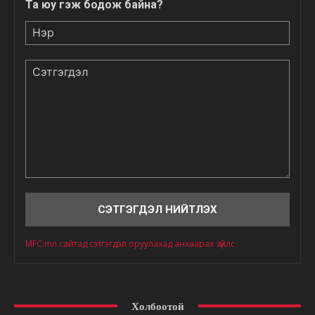
Та юу гэж бодож байна?
Нэр
Сэтгэгдэл
MFC.mn сайтад сэтгэгдэл оруулахад анхаарах зүйлс
Холбоотой