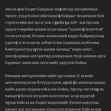
Энэ нь үнэн бодит байдлаас илүүтэйгээр алгоритмын
түгээлт, хурд болон ойлгомжгүй байдыг чухалчилж буй
стратегийн нэг хэсэг юм. Сүүлийн үед АНУ-ын Цагаан
ордон ч өөрийн цахим хуудсандаа “удаахгүй нээлттэй”
гэсэн утгатай, богино хэмжээний видео байршуулаад
удалгүй устгасан нь албан ёсны харилцаа холбооны
байгууллагууд хүртэл цахим орчинд “вирусжих”,
платформын алгоритмд зохицохын тулд залилах арга
барилыг ашиглаж эхэлснийг харуулж байна.
Өнөөдөр интернэтийн нийт урсгалын 51 хувийг
автоматжуулсан ботууд эзэлж, хүний үйл ажиллагаанаас
найм дахин хурдацтай өсөж байна. Эдгээр системүүд нь
чанаргүй болон хуурамч контентыг асар хурдтай
түгээж байгаа нь бодит мэдээллийг баталгаажуулах
ажлыг цаг хугацааны хувьд хол хоцроож байгаа юм.