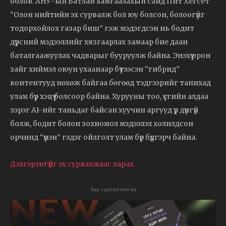
болов. АНУ-ын Батлан хамгаалахын сайд Пит Хегсет
“Олон нийтийн эх сурвалж бол юу болсон, болоогүйг
тодорхойлох газар биш” гэж мэдэгдсэн нь бодит
дүрсний мэдээллийг хязгаарлах замаар бие даан
баталгаажуулах чадварыг бууруулж байна. Энэхүү орон
зайг хиймэл оюун ухаанаар бүтээсэн “гибрид”
контентууд нөхөж байгаа бөгөөд тэдгээрийг танихад
улам бүр хэцүү болсоор байна. Хурууны тоо, үсгийн алдаа
зэрэг AI-ийг таньдаг байсан хуучин аргууд үр дүнгүй
болж, бодит болон зохиомол мэдээлэл холилдсон
орчинд “үнэн” гэдэг ойлголт улам бүр бүдгэрч байна.
Дэлгэрэнгүйг эх сурвалжаас харах
- Зар сурталчилгаа -