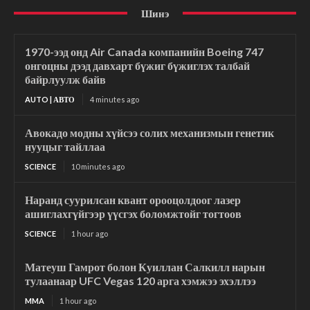
Шинэ
1970-ээд онд Air Canada компанийн Boeing 747
онгоцны дээд давхарт бүжиг бүжиглэх талбай
байрлуулж байв
AUTO | АВТО
4 minutes ago
Авокадо модны хүйсээ солих механизмын генетик
нууцыг тайллаа
SCIENCE
10 minutes ago
Наранд суурилсан квант орооцолдоог лазер
ашиглахгүйгээр үүсгэх боломжтойг тогтоов
SCIENCE
1 hour ago
Матеуш Гамрот болон Куиллан Салкилл нарын
тулаанаар UFC Vegas 120 арга хэмжээ эхэллээ
MMA
1 hour ago