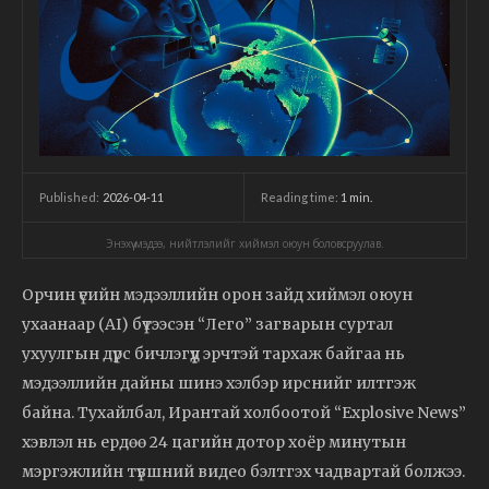
2026-04-11
Reading time:
1
min.
Published:
Энэхүү мэдээ, нийтлэлийг хиймэл оюун боловсруулав.
Орчин үеийн мэдээллийн орон зайд хиймэл оюун
ухаанаар (AI) бүтээсэн “Лего” загварын суртал
ухуулгын дүрс бичлэгүүд эрчтэй тархаж байгаа нь
мэдээллийн дайны шинэ хэлбэр ирснийг илтгэж
байна. Тухайлбал, Ирантай холбоотой “Explosive News”
хэвлэл нь ердөө 24 цагийн дотор хоёр минутын
мэргэжлийн түвшний видео бэлтгэх чадвартай болжээ.