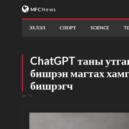
MFC
News
ЭХЛЭЛ
СПОРТ
SCIENCE
T
ChatGPT таны утгаг
бишрэн магтах хам
бишрэгч
178