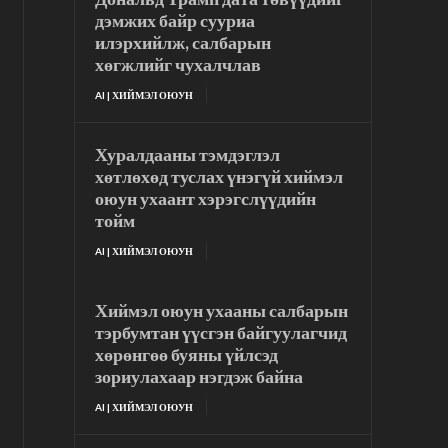
дэмжих байр сууриа
илэрхийлж, салбарын
хөгжлийг чухалчлав
AI | ХИЙМЭЛ ОЮУН
Хуралдааны тэмдэглэл
хөтлөхөд туслах үнэгүй хиймэл
оюун ухаант хэрэгслүүдийн
тойм
AI | ХИЙМЭЛ ОЮУН
Хиймэл оюун ухааны салбарын
тэрбумтан үүсгэн байгуулагчид
хөрөнгөө буяны үйлсэд
зориулахаар нэгдэж байна
AI | ХИЙМЭЛ ОЮУН