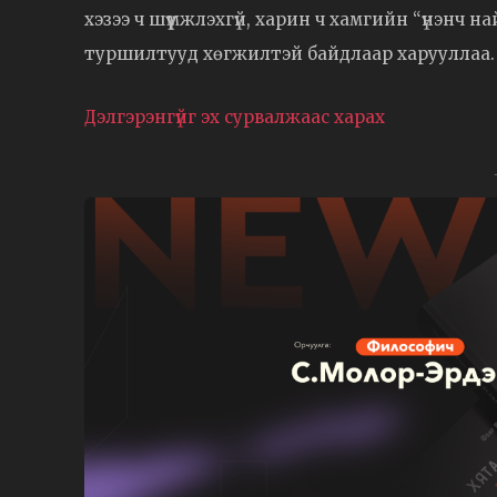
хэзээ ч шүүмжлэхгүй, харин ч хамгийн “үнэнч 
туршилтууд хөгжилтэй байдлаар харууллаа.
Дэлгэрэнгүйг эх сурвалжаас харах