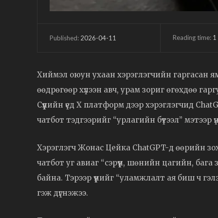
Reading time:
1
2026-04-11
Published:
Хиймэл оюун ухаан хэрэглэгчийн гаргасан ямар
өөдрөгөөр хүлээн авч, урам зориг өгөхдөө г
Сүүлийн үед X платформ дээр хэрэглэгчид Cha
чатбот тэдгээрийг “урлагийн бүтээл” мэтээр 
Хэрэглэгч Жонас Цейка ChatGPT-д өөрийн зох
чатбот уг авиаг “сэрүүн, шөнийн цагийн, баг
байна. Тэрээр үүнийг “уламжлалт ая биш ч г
гэж дүгнэжээ.