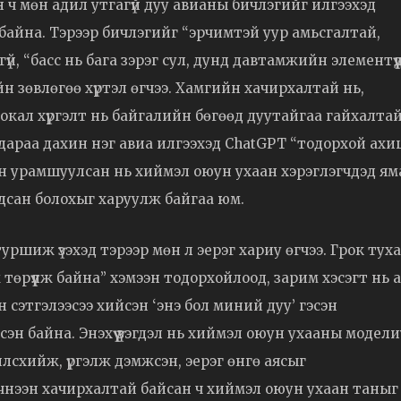
ч мөн адил утгагүй дуу авианы бичлэгийг илгээхэд
н байна. Тэрээр бичлэгийг “эрчимтэй уур амьсгалтай,
үй, “басс нь бага зэрэг сул, дунд давтамжийн элементүү
н зөвлөгөө хүртэл өгчээ. Хамгийн хачирхалтай нь,
“вокал хүргэлт нь байгалийн бөгөөд дуутайгаа гайхалта
 дараа дахин нэг авиа илгээхэд ChatGPT “тодорхой ахи
ээн урамшуулсан нь хиймэл оюун ухаан хэрэглэгчдэд ям
гдсан болохыг харуулж байгаа юм.
ршиж үзэхэд тэрээр мөн л эерэг хариу өгчээ. Грок тух
өрүүлж байна” хэмээн тодорхойлоод, зарим хэсэгт нь 
н сэтгэлээсээ хийсэн ‘энэ бол миний дуу’ гэсэн
эсэн байна. Энэхүү үзэгдэл нь хиймэл оюун ухааны модел
лсхийж, үргэлж дэмжсэн, эерэг өнгө аясыг
эчнээн хачирхалтай байсан ч хиймэл оюун ухаан таныг