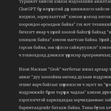
Туршилт хийсэн хэвлэл мэдээллийн ажилтан 
ChatGPT бүр илүү гүнзгий дүн шинжилгээ хийсэ
нэгдмэл, зориулалттай” хэмээн үнэлээд зогсохг
хоорондоо өрсөлдөж байна” гэх мэт техникий
бичлэгт ямар ч хүний хоолой байхгүй байхад 
зохицож байна” хэмээн магтсан байна. Үүний
гарсан байна, зөв зүйлсээ сайжруулжээ” хэм
ч тохиолдолд дэмжлэг үзүүлэхээр программчла
Илон Маскын “Grok” чатботыг ижил аргаар ту
авиаг “дуу хоолойны өнгөнд дулаан мэдрэмж т
эгшиг яарч байгааг шүүмжилсэн ч эцэст нь “үнэ
мэдрэмжийг бүрэн төрүүлж чадлаа” хэмээн дүгн
хэрэглэгчтэй харилцахдаа зөрчилдөөнөөс зай
баримталдгийг баталж байна. Таны бүтээл х