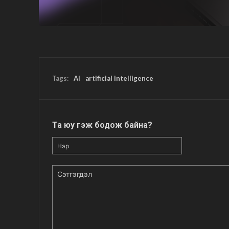
Tags:
AI
artificial intelligence
Та юу гэж бодож байна?
Нэр