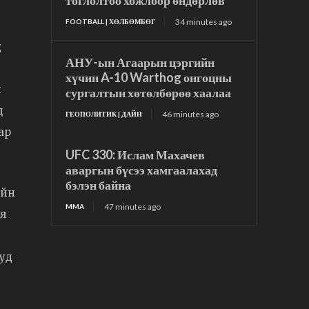
тоглолтоо хожлоор өндөрлөв
34 minutes ago
FOOTBALL | ХӨЛБӨМБӨГ
д
АНУ-ын Агаарын цэргийн
хүчин A-10 Warthog онгоцны
й
сургалтын хөтөлбөрөө хаалаа
ц
46 minutes ago
ГЕОПОЛИТИК | ДАЙН
ар
UFC 330: Ислам Махачев
аваргын бүсээ хамгаалахад
бэлэн байна
айн
47 minutes ago
MMA
ая
иуд