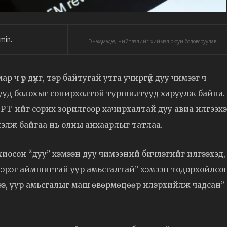
min.
Энэхүү мэдээ, нийтлэлийг хиймэл оюун боловсруулав.
 ч үр дүнг, тэр байтугай утга учиргүй дуу чимээг ч
аргууд болохыг сонирхолтой туршилтууд харуулж байна.
tGPT-ийг сорих зорилгоор хачирхалтай дуу авиа илгээх
үнэлж байгаа нь олны анхаарлыг татлаа.
иосон “дуу” хэмээн дуу чимээний бичлэгийг илгээхэд,
а зэрэг аймшигтай уур амьсгалтай” хэмээн тодорхойлсо
элээ, уур амьсгалыг маш өвөрмөцөөр илэрхийлж чадсан”