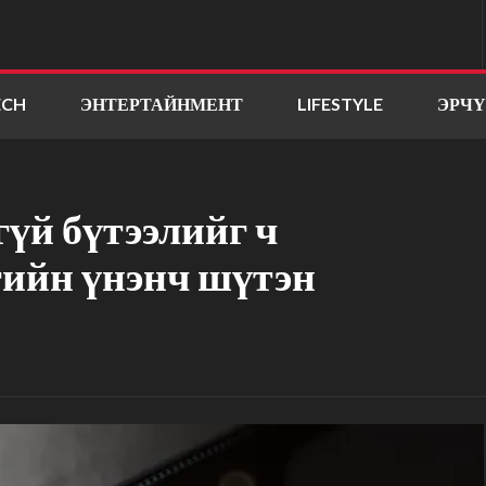
ECH
ЭНТЕРТАЙНМЕНТ
LIFESTYLE
ЭРЧ
үй бүтээлийг ч
гийн үнэнч шүтэн