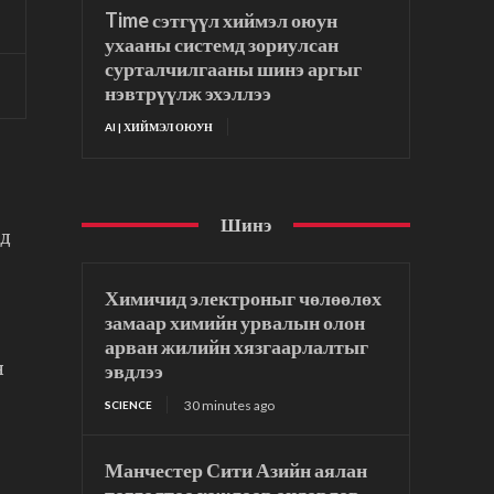
Time сэтгүүл хиймэл оюун
ухааны системд зориулсан
сурталчилгааны шинэ аргыг
нэвтрүүлж эхэллээ
AI | ХИЙМЭЛ ОЮУН
Шинэ
эд
Химичид электроныг чөлөөлөх
замаар химийн урвалын олон
арван жилийн хязгаарлалтыг
эвдлээ
н
30 minutes ago
SCIENCE
Манчестер Сити Азийн аялан