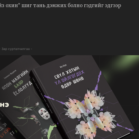
найз охин” шиг тань дэмжих болно гэдгийг эдгээр
- Зар сурталчилгаа -