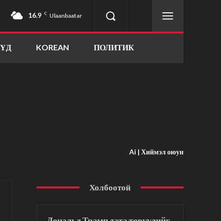
16.9
C
Ulaanbaatar
ҮҮД
KOREAN
ПОЛИТИК
Ai | Хиймэл оюун
Холбоотой
Дональд Трамп дата төвүүдийг