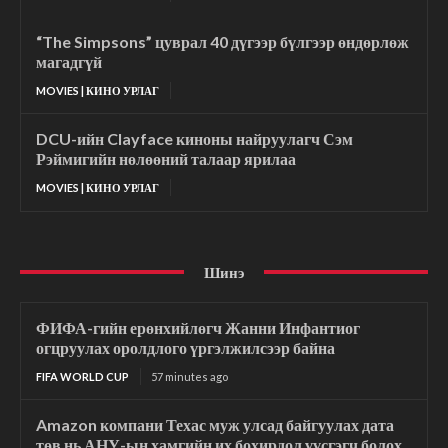
“The Simpsons” цуврал 40 дүгээр бүлгээр өндөрлөж
магадгүй
MOVIES | КИНО УРЛАГ
DCU-ийн Clayface киноны найруулагч Сэм
Рэймигийн нөлөөний талаар ярилаа
MOVIES | КИНО УРЛАГ
Шинэ
ФИФА-гийн ерөнхийлөгч Жанни Инфантиог
огцруулах оролдлого үргэлжилсээр байна
FIFA WORLD CUP
57 minutes ago
Amazon компани Техас муж улсад байгуулах дата
төв нь АНУ-ын хамгийн их бохирдол үүсгэгч болох