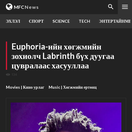
MFC
News
ЭХЛЭЛ
СПОРТ
SCIENCE
TECH
ЭНТЕРТАЙНМЕ
Euphoria-ийн хөгжмийн
зохиолч Labrinth бүх дуугаа
цувралаас хасууллаа
134
Movies | Кино урлаг
Music | Хөгжмийн ертөнц