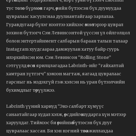
ертөнцийг тодорхойлогч, нэрт уран бүтээлч Labrinth
тус төслөөс бүрмөсөн гарч, өөрийн бүтээсэн бүх дуунуудаа
цувралаас хасуулснаа дуулиантайгаар зарлалаа.
Гуравдугаар бүлэг нээлтээ хийхээс өмнө тэрээр цуврал
зохион бүтээгч Сэм Левинсонтой үүссэн үл ойлголцол
болон энтертайнмент салбарын бараан талын талаар
Instagram хуудсаараа дамжуулан хатуу байр суурь
илэрхийлсэн юм. Сэм Левинсон “Rolling Stone”
сэтгүүлд өгсөн ярилцлагадаа Labrinth-ийг “гайхалтай
хамтран зүтгэгч” хэмээн магтаж, яагаад цувралаас
гарсныг нь мэдэхгүй гэж хэлсэн нь уран бүтээлчийн
бухимдлыг төрүүлжээ.
Labrinth үүний хариуд “Энэ салбарт хүмүүс
санаатайгаар худал хэлж, өөрсдийгөө шударга хүн мэтээр
харуулдаг. Тиймээс би өөрийнхөө бүтээсэн бүх дууг
цувралаас хассан. Би хэн нэгний төлөө ажиллахдаа