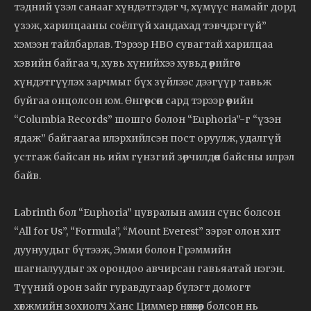
тэдний үзэл санааг хүндэтгэдэг ч, хүмүүс намайг дорд
үзэж, харилцааны соёлгүй хандахад тэвчдэггүй”
хэмээн тайлбарлав. Тэрээр HBO сувагтай харилцаа
хэвийн байгаа ч, хувь хүнийхээ хувьд өөрийгөө
хүндэтгүүлэх зарчмыг бүх зүйлээс дээгүүр тавьж
буйгаа онцолсон юм. Өнгөрсөн сард тэрээр өөрийн
“Columbia Records” шошго болон “Euphoria”-г “үзэн
ядаж” байгаагаа илэрхийлсэн пост оруулж, удалгүй
устгаж байсан нь ийм гүнзгий зөрчилдөөн байсны илрэл
байв.
Labrinth бол “Euphoria” цувралын амин сүнс болсон
“All for Us”, “Formula”, “Mount Everest” зэрэг олон хит
дуунуудыг бүтээж, Эмми болон Грэммийн
шагналуудыг эх орондоо авчирсан гавьяатай нэгэн.
Түүний орон зайг гуравдугаар бүлэгт домогт
хөгжмийн зохиолч Ханс Циммер нөхөхөөр болсон нь