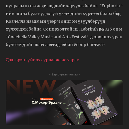
цувралын өнгө аяс өөрчлөгдөхийг харуулж байна. “Euphoria”-
ийн шинэ бүлэг удахгүй үзэгчдийн хүртээл болох бөгөөд
Коачелла наадмын үеэр ч онцгой үзүүлбэрүүд
хүлээгдэж байна. Сонирхолтой нь, Labrinth өөрөө 2026 оны
“Coachella Valley Music and Arts Festival”-д оролцох уран
бүтээлчдийн жагсаалтад албан ёсоор багтжээ.
Дэлгэрэнгүйг эх сурвалжаас харах
- Зар сурталчилгаа -