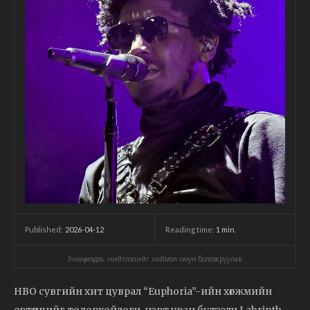
2026-04-12
Reading time:
1
min.
Published:
Энэхүү мэдээ, нийтлэлийг хиймэл оюун боловсруулав.
HBO сувгийн хит цуврал “Euphoria”-ийн хөгжмийн