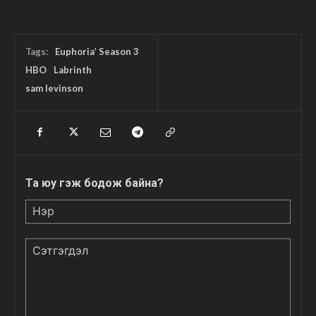
Tags:
Euphoria’ Season 3
HBO
Labrinth
sam levinson
Та юу гэж бодож байна?
Нэр