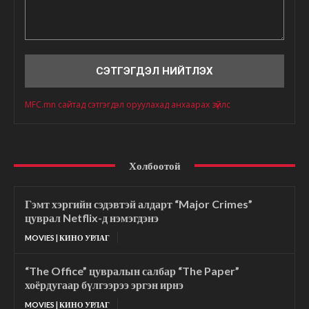
Сэтгэгдэл
MFC.mn сайтад сэтгэгдэл оруулахад анхаарах зүйлс
Холбоотой
Гэмт хэргийн сэдэвтэй алдарт “Major Crimes”
цуврал Netflix-д нэмэгдэнэ
MOVIES | КИНО УРЛАГ
“The Office” цувралын салбар “The Paper”
хоёрдугаар бүлгээрээ эргэн ирнэ
MOVIES | КИНО УРЛАГ