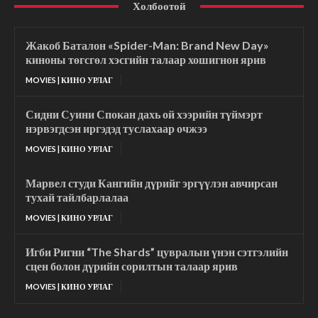
Холбоотой
Жакоб Баталон «Spider-Man: Brand New Day»
киноны төгсгөл хэсгийн талаар хошигнон ярив
MOVIES | КИНО УРЛАГ
Сидни Суини Спокан дахь ой хээрийн түймэрт
нэрвэгдсэн иргэдэд туслахаар очжээ
MOVIES | КИНО УРЛАГ
Марвел студи Кангийн дүрийг эргүүлэн авчирсан
тухай тайлбарлалаа
MOVIES | КИНО УРЛАГ
Игби Ригни “The Shards” цувралын үнэн сэтгэлийн
сцен болон дүрийн сорилтын талаар ярив
MOVIES | КИНО УРЛАГ