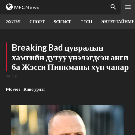
MFC
News
ЭХЛЭЛ
СПОРТ
SCIENCE
TECH
ЭНТЕРТАЙНМЕ
Breaking Bad цувралын
хамгийн дутуу үнэлэгдсэн анги
ба Жэсси Пинкманы хүн чанар
150
Movies | Кино урлаг