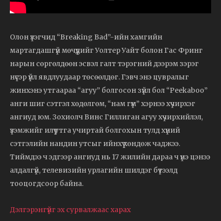
Олон үзэгчид “Breaking Bad”-ийн хамгийн
мартагдашгүй мөчүүдийг Уолтер Уайт болон Гас Фринг
нарын сөргөлдөөн эсвэл галт тэрэгний дээрэм зэрэг
нүсэр үйл явдлуудаар төсөөлдөг. Гэвч энэ цувралыг
жинхэнэ утгаараа “агуу” болгосон зүйл бол “Peekaboo”
анги шиг сэтгэл хөдөлгөм, “нам гүм” хэрнээ хүчирхэг
ангиуд юм. Зохиолч Винс Гиллиган агуу хүчирхийлэл,
үзэмжийг илүү утга учиртай болгохын тулд хүний
сэтгэлийн нандин утсыг ийнхүү хөндөж чаджээ.
Тиймдээ ч эдгээр ангиуд нь 17 жилийн дараа ч үнэ цэнээ
алдалгүй, телевизийн урлагийн шилдэг бүтээлд
тооцогдсоор байна.
Дэлгэрэнгүйг эх сурвалжаас харах