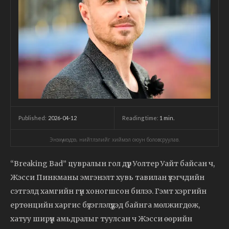
2026-04-12
Reading time:
1
min.
Published:
Энэхүү мэдээ, нийтлэлийг хиймэл оюун боловсруулав.
“Breaking Bad” цувралын гол дүр Уолтер Уайт байсан ч,
Жэсси Пинкманы эмгэнэлт хувь тавилан үзэгчдийн
сэтгэлд хамгийн гүн хоногшсон билээ. Гэмт хэргийн
ертөнцийн харгис бүлэглэлүүдэд байнга мөлжигдөж,
хатуу ширүүн амьдралыг туулсан ч Жэсси өөрийн