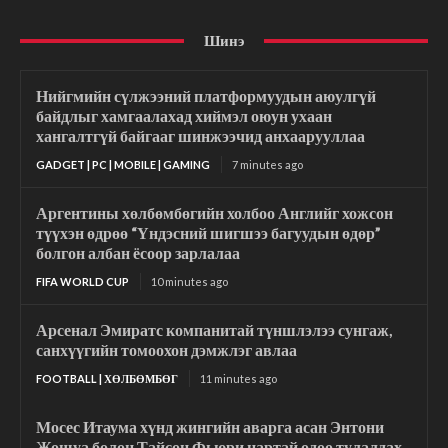
Шинэ
Нийгмийн сүлжээний платформуудын аюулгүй
байдлыг хамгаалахад хиймэл оюун ухаан
хангалтгүй байгааг шинжээчид анхаарууллаа
GADGET | PC | MOBILE | GAMING
7 minutes ago
Аргентины хөлбөмбөгийн холбоо Английг хожсон
түүхэн өдрөө “Үндэсний шигшээ багуудын өдөр”
болгон албан ёсоор зарлалаа
FIFA WORLD CUP
10 minutes ago
Арсенал Эмиратс компанитай түншлэлээ сунгаж,
санхүүгийн томоохон дэмжлэг авлаа
FOOTBALL | ХӨЛБӨМБӨГ
11 minutes ago
Мосес Итаума хүнд жингийн аварга асан Энтони
Жошуа болон Тайсон Фьюри нартай одоо тулалдах