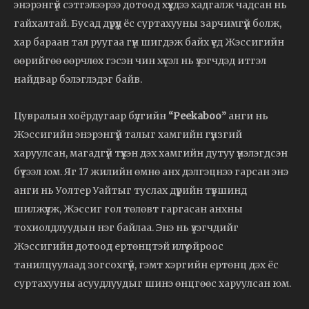
энэрэнгүй сэтгэлээрээ дотоод хүүхдээ хадгалж чадсан нь
гайхалтай. Бусад дүрүүд ёс суртахууны зарчимгүй болж,
хар бараан тал руугаа гүн шигдэж байх үед Жэссигийн
өөрийгөө өөрчлөх гэсэн чин хүсэл нь үзэгчдэд итгэл
найдвар бэлэглэдэг байв.
Цувралын хоёрдугаар бүлгийн
“Peekaboo”
анги нь
Жэссигийн энэрэнгүй талыг хамгийн гүнзгий
харуулсан, магадгүй түүхэн дэх хамгийн дутуу үнэлэгдсэн
бүтээл юм. Яг 17 жилийн өмнө анх дэлгэцнээ гарсан энэ
анги нь Уолтер Уайтыг туслах дүрийн түвшинд
шилжүүлж, Жэссиг гол төлөвт гаргасан анхны
тохиолдлуудын нэг байлаа. Энэ нь үзэгчдийг
Жэссигийн дотоод ертөнцтэй илүү ойроос
танилцуулаад зогсохгүй, гэмт хэргийн ертөнц дэх ёс
суртахууны асуудлуудыг шинэ өнцгөөс харуулсан юм.