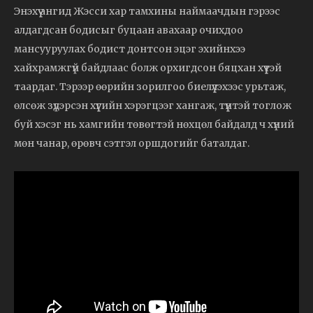
Энэхүү ангид Жэсси хар тамхины наймаачдын гэрээс
алдагдсан бодисыг буцаан авахаар очихдоо
мансууруулах бодист донтсон эцэг эхийнхээ
хайхрамжгүй байдлаас болж орхигдсон бяцхан хүүтэй
таардаг. Тэрээр өөрийн зорилгоо биелүүлэхээс урьтаж,
өлсөж зүдэрсэн хүүгийн хэрэгцээг хангаж, түүнтэй тоглож
буй хэсэг нь хамгийн төвөгтэй нөхцөл байдалд ч хүний
мөн чанар, өрөвч сэтгэл оршдогийг баталдаг.