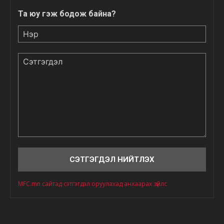
Та юу гэж бодож байна?
Нэр
Сэтгэгдэл
MFC.mn сайтад сэтгэгдэл оруулахад анхаарах зүйлс