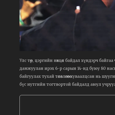
Улс төр, цэргийн нөхцөл байдал хүндэрч байгаа 
дамжуулан ирэх 6-р сарын 14-нд буюу 80 насны
байгуулах тухай төлөвлөгөөгөө хуваалцсан нь ш
бүс нутгийн тогтвортой байдалд аюул учруу