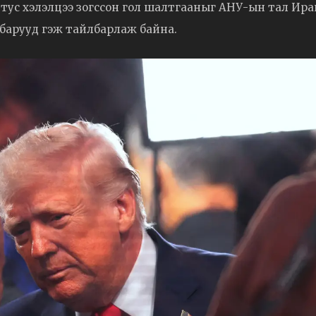
 тус хэлэлцээ зогссон гол шалтгааныг АНУ-ын тал Ир
йлбарууд гэж тайлбарлаж байна.