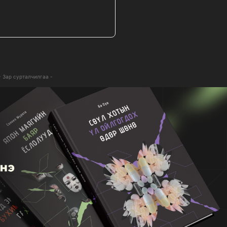
- Зар сурталчилгаа -