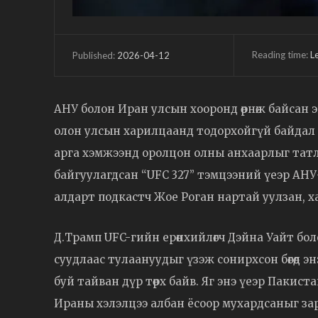
Reading time:
L
2026-04-12
Published:
АНУ болон Иран улсын хооронд өрнөж байсан 
олон улсын харилцаанд тодорхойгүй байдал 
арга хэмжээнд оролцон олны анхаарлыг татл
байгуулагдсан “UFC 327” тэмцээний үеэр АН
алдарт подкастч Жое Роган нартай уулзан, х
Д.Трамп UFC-гийн ерөнхийлөгч Дэйна Уайт бо
суудлаас тулаануудыг үзэж сонирхсон бөгөөд 
буй тайван дүр төрх байв. Яг энэ үеэр Паки
Ираны хэлэлцээ албан ёсоор мухардсаныг за