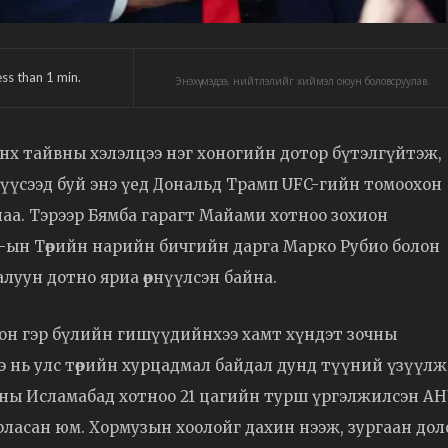
ess than 1
min.
Энэхүү мэдээ, нийтлэлийг хиймэл оюун боловсруулав.
энх тайвны хэлэлцээ нэг хоногийн дотор бүтэлгүйтэж,
үүсээд буй энэ үед Дональд Трамп UFC-гийн томоохон
аа. Тэрээр Бямба гарагт Майами хотноо зохион
У-ын Төрийн нарийн бичгийн дарга Марко Рубио болон
алуун дотно яриа өрнүүлсэн байна.
лон гэр бүлийн гишүүдийнхээ хамт хүндэт зочны
энэ нь улс төрийн хурцадмал байдал дунд түүний үзүүлж
станы Исламабад хотноо 21 цагийн турш үргэлжилсэн АН
рласан юм. Хормузын хоолойг дахин нээж, зургаан дол