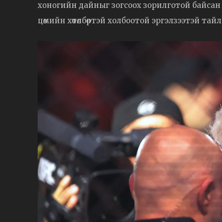
хоногийн дайныг зогсоох зорилготой байсан
цөмийн хөтөлбөртэй холбоотой эргэлзээтэй та