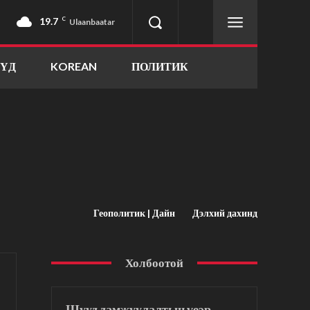
19.7
C
Ulaanbaatar
ҮҮД
KOREAN
ПОЛИТИК
Геополитик | Дайн
Дэлхий дахинд
Холбоотой
Шууд дамжуулалтын үеэр