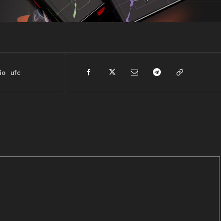
io
ufc