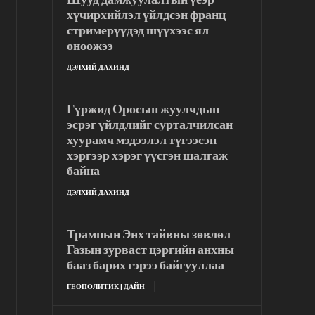
хүчирхийлэл үйлдсэн франц
стримерүүдэд шүүхээс ял
оноожээ
ДЭЛХИЙ ДАХИНД
Гүржид Оросын жуулчдын
эсрэг үйлдлийг сурталчилсан
хуурамч мэдээлэл түгээсэн
хэргээр хэрэг үүсгэн шалгаж
байна
ДЭЛХИЙ ДАХИНД
Трампын Энх тайвны зөвлөл
Газын зурваст цэргийн анхны
бааз барих гэрээ байгууллаа
ГЕОПОЛИТИК | ДАЙН