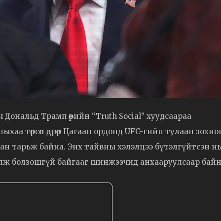
ч Дональд Трамп өөрийн “Truth Social” хуудсаараа
хаа төрсөн өдрөөр Цагаан ордонд UFC-гийн тулаан зохио
уугиан тарьж байна. Энх тайвны хэлэлцээ бүтэлгүйтсэн н
лж болзошгүй байгааг шинжээчид анхааруулсаар байн