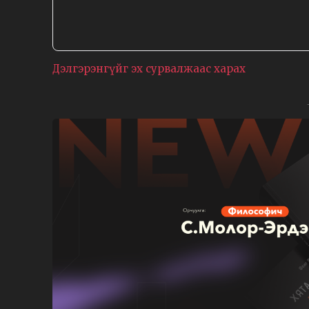
Дэлгэрэнгүйг эх сурвалжаас харах