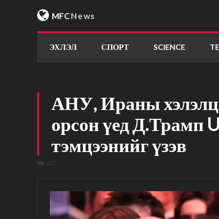
MFC
News
ЭХЛЭЛ
СПОРТ
SCIENCE
T
АНУ, Ираны хэлэлц
орсон үед Д.Трамп 
тэмцээнийг үзэв
127