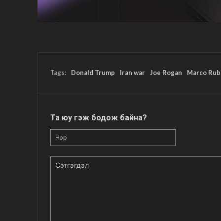
Tags:
Donald Trump
Iran war
Joe Rogan
Marco Rub
Та юу гэж бодож байна?
Нэр