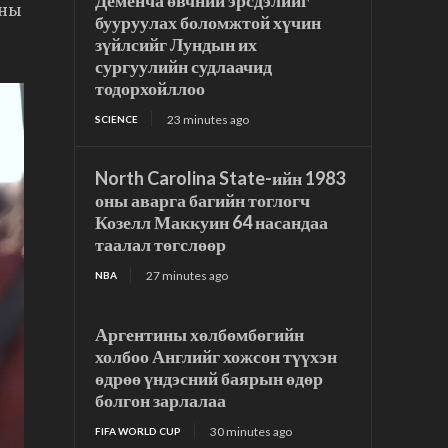
Деменча өвчний эрсдэлийг
аны
бууруулах боломжтой хүчин
зүйлсийг Лундын их
сургуулийн судлаачид
тодорхойллоо
23 minutes ago
SCIENCE
North Carolina State-ийн 1983
оны аварга багийн тоглогч
Козелл Маккуин 64 насандаа
таалал төгслөөр
27 minutes ago
NBA
Аргентины хөлбөмбөгийн
холбоо Английг хожсон түүхэн
өдрөө үндэсний баярын өдөр
болгон зарлалаа
30 minutes ago
FIFA WORLD CUP