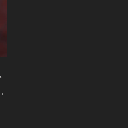
н
ь
а.