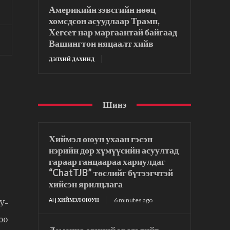
Америкийн зэвсгийн нөөц
хомсдсон асуудлаар Трамп,
Хегсет нар маргаантай байгаад
Вашингтон няцаалт хийв
ДЭЛХИЙ ДАХИНД
Шинэ
Хиймэл оюун ухаан гэсэн
нэрийн дор хүмүүсийн асуултад
гараар ганцаараа хариулдаг
“ChatTJB” төслийг бүтээгчтэй
хийсэн ярилцлага
6 minutes ago
AI | ХИЙМЭЛ ОЮУН
У-
оо