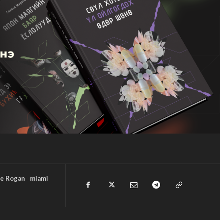
oe Rogan
miami