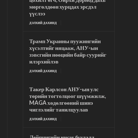
мөргөлдөөн хурцдах эрсдэл
үүслээ
ДЭЛХИЙ ДАХИНД
Трамп Украины пуужингийн
хүсэлтийг няцааж, АНУ-ын
зэвсгийн нөөцийн байр суурийг
илэрхийлэв
ДЭЛХИЙ ДАХИНД
Такер Карлсон АНУ-ын улс
төрийн тогтолцоог шүүмжилж,
MAGA хөдөлгөөний шинэ
чиглэлийг танилцуулав
ДЭЛХИЙ ДАХИНД
Лейпцигийн нисэх буудалд