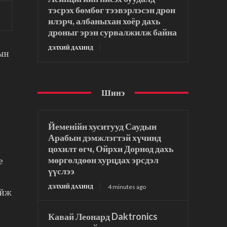
тэсрэх бөмбөг тээвэрлэсэн дрон
илэрч, албаныхан хоёр дахь
дроныг эрэн сурвалжилж байна
ДЭЛХИЙ ДАХИНД
рын
Шинэ
Йеменійн хуситууд Саудын
Арабын дэмжлэгтэй хүчинд
цохилт өгч, Ойрхи Дорнод дахь
мөргөлдөөн хурцдах эрсдэл
e
үүслээ
4 minutes ago
ДЭЛХИЙ ДАХИНД
айж
Кавай Леонард Daktronics