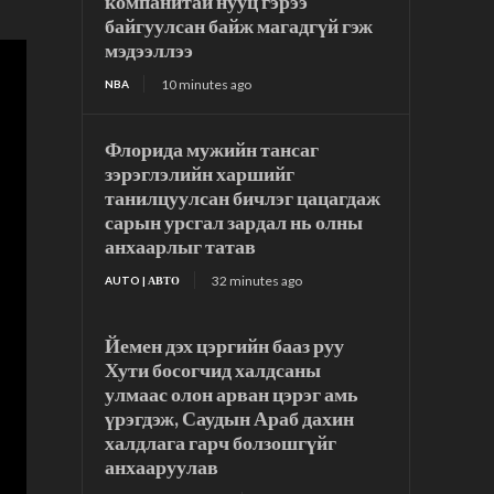
компанитай нууц гэрээ
байгуулсан байж магадгүй гэж
мэдээллээ
10 minutes ago
NBA
Флорида мужийн тансаг
зэрэглэлийн харшийг
танилцуулсан бичлэг цацагдаж
сарын урсгал зардал нь олны
анхаарлыг татав
32 minutes ago
AUTO | АВТО
Йемен дэх цэргийн бааз руу
Хути босогчид халдсаны
улмаас олон арван цэрэг амь
үрэгдэж, Саудын Араб дахин
халдлага гарч болзошгүйг
анхааруулав