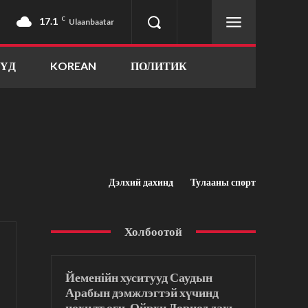
17.1
C
Ulaanbaatar
ҮҮД
KOREAN
ПОЛИТИК
Дэлхий дахинд
Тулааны спорт
Холбоотой
Йеменійн хуситууд Саудын
Арабын дэмжлэгтэй хүчинд
цохилт өгч, Ойрхи Дорнод дахь