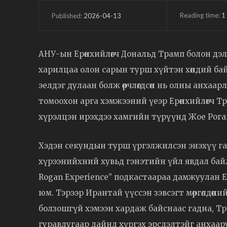
Reading time:
1
2026-04-13
Published:
АНУ-ын Ерөнхийлөгч Дональд Трамп болон дэл
харилцаа олон сарын турш хүйтэн хөндий бай
эелдэг дулаан болж өөрчлөгдсөн нь олны анха
томоохон арга хэмжээний үеэр Ерөнхийлөгч Т
хүрэлцэн ирэхдээ хамгийн түрүүнд Жое Рога
Хэдэн секундын турш үргэлжилсэн энэхүү гар
хүрээнийхний хувьд гэнэтийн үйл явдал байла
Rogan Experience” подкастаараа дамжуулан 
юм. Тэрээр Ирантай үүссэн зэвсэгт мөргөлдөө
болзошгүй хэмээн хардаж байснаас гадна, Тр
гуравдугаар дайнд хүргэх эрсдэлтэйг анхаар