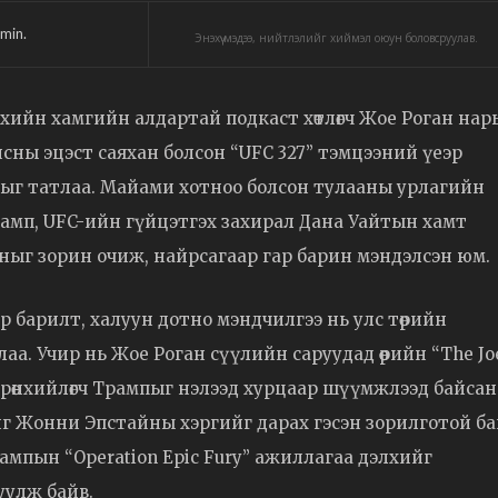
min.
Энэхүү мэдээ, нийтлэлийг хиймэл оюун боловсруулав.
хийн хамгийн алдартай подкаст хөтлөгч Жое Роган на
сны эцэст саяхан болсон “UFC 327” тэмцээний үеэр
арлыг татлаа. Майами хотноо болсон тулааны урлагийн
рамп, UFC-ийн гүйцэтгэх захирал Дана Уайтын хамт
ныг зорин очиж, найрсагаар гар барин мэндэлсэн юм.
 барилт, халуун дотно мэндчилгээ нь улс төрийн
а. Учир нь Жое Роган сүүлийн саруудад өөрийн “The Jo
Ерөнхийлөгч Трампыг нэлээд хурцаар шүүмжлээд байсан
нийг Жонни Эпстайны хэргийг дарах гэсэн зорилготой б
ампын “Operation Epic Fury” ажиллагаа дэлхийг
уулж байв.