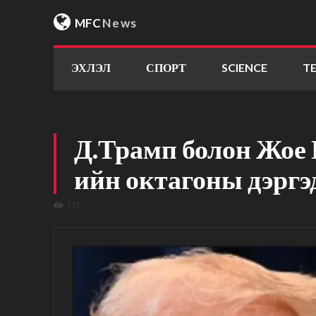
MFC
News
ЭХЛЭЛ
СПОРТ
SCIENCE
T
Д.Трамп болон Жое 
ийн октагоны дэргэд
173