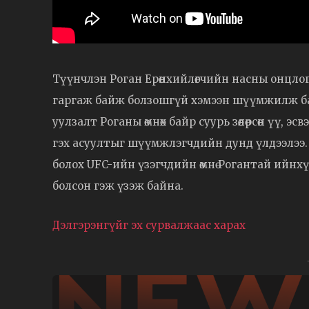
Түүнчлэн Роган Ерөнхийлөгчийн насны онцлоги
гаргаж байж болзошгүй хэмээн шүүмжилж бай
уулзалт Роганы өмнөх байр суурь зөөлөрсөн үү, 
гэх асуултыг шүүмжлэгчдийн дунд үлдээлээ. 
болох UFC-ийн үзэгчдийн өмнө Рогантай ийнх
болсон гэж үзэж байна.
Дэлгэрэнгүйг эх сурвалжаас харах