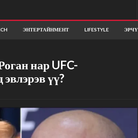
ECH
ЭНТЕРТАЙНМЕНТ
LIFESTYLE
ЭРЧ
Роган нар UFC-
 эвлэрэв үү?