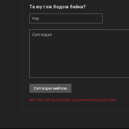
Та юу гэж бодож байна?
Нэр
Сэтгэгдэл
MFC.mn сайтад сэтгэгдэл оруулахад анхаарах зүйлс