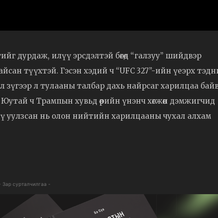
йг дурдаж, илүү эрсдэлтэй бөгөөд “галзуу” шийдвэр
сан түүхтэй. Гэсэн хэдий ч “UFC 327”-ийн үеэрх тэд
эсвэл зүгээр л тулааны талбар дахь найрсаг харилцаа байв
Юутай ч Трампын хувьд өөрийн үнэнч хөгжөөн дэмжигчид
үү уулзсан нь олон нийтийн харилцааны чухал алхам
- Зар сурталчилгаа -