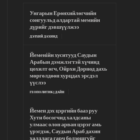
Унгарын Ерөнхийлөгчийн
сонгуульд алдартай мемийн
дүрийг дэвшүүлжээ
ДЭЛХИЙ ДАХИНД
Йеменійн хуситууд Саудын
Арабын дэмжлэгтэй хүчинд
цохилт өгч, Ойрхи Дорнод дахь
мөргөлдөөн хурцдах эрсдэл
үүслээ
ГЕОПОЛИТИК | ДАЙН
Йемен дэх цэргийн бааз руу
Хути босогчид халдсаны
улмаас олон арван цэрэг амь
үрэгдэж, Саудын Араб дахин
халдлага гарч болзошгүйг