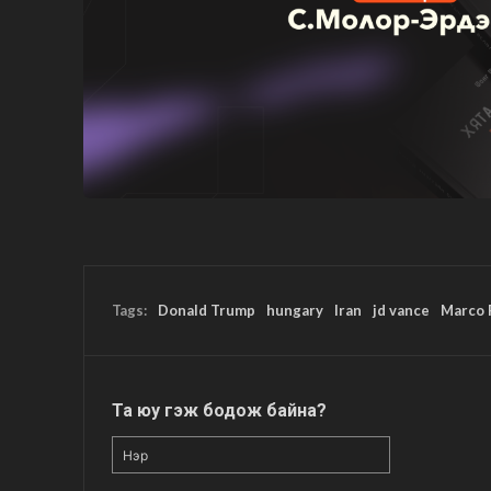
Tags:
Donald Trump
hungary
Iran
jd vance
Marco 
Та юу гэж бодож байна?
Нэр