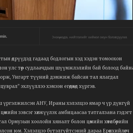
min.
Энэхүү мэдээ, нийтлэлийг хиймэл оюун боловсруулав.
алтын өдрүүдэд гадаад бодлогын хэд хэдэн томоохон
лон улс төр судлаачдын шүүмжлэлийн бай болоод байн
орж, Унгарт түүний дэмжиж байсан тал ялагдал
врал” эхлүүллээ хэмээн егөөдөхөд хүргэв.
 үргэлжилсэн АНУ, Ираны хэлэлцээ ямар ч үр дүнгүй
лыг цөмийн зэвсэг хөгжүүлэх амбицаасаа татгалзана гэдэгт
ал Ормузын хоолойн хяналт болон цөмийн хөтөлбөрийн
лсон юм. Хэлэлцээ бүтэлгүйтсэний дараа Ерөнхийлөгч