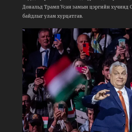
Дональд Трамп Усан замын цэргийн хүчинд Орм
байдлыг улам хурцатгав.