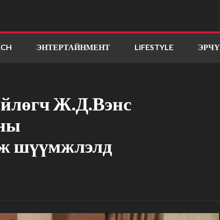
ECH
ЭНТЕРТАЙНМЕНТ
LIFESTYLE
ЭРЧ
йлөгч Ж.Д.Вэнс
аны
лж шүүмжлэлд