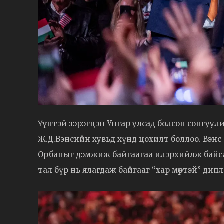
Үүнтэй зэрэгцэн Унгар улсад болсон сонгуули
Ж.Д.Вэнсийн хувьд хүнд цохилт боллоо. Вэнс 
Орбаныг дэмжиж байгаагаа илэрхийлж байс
тал бүр нь ялагдаж байгааг “хар мөртэй” д