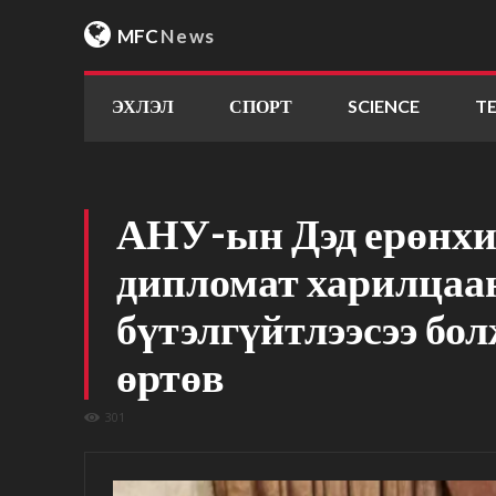
MFC
News
ЭХЛЭЛ
СПОРТ
SCIENCE
T
АНУ-ын Дэд ерөнхи
дипломат харилца
бүтэлгүйтлээсээ бо
өртөв
301