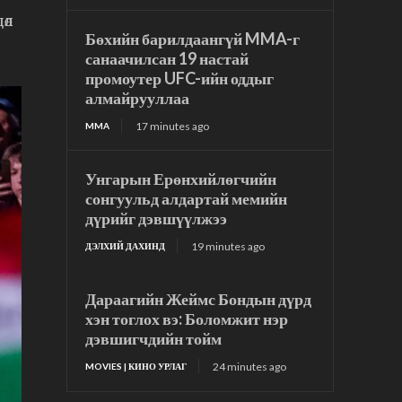
өл
Бөхийн барилдаангүй MMA-г
санаачилсан 19 настай
промоутер UFC-ийн оддыг
алмайрууллаа
17 minutes ago
MMA
Унгарын Ерөнхийлөгчийн
сонгуульд алдартай мемийн
дүрийг дэвшүүлжээ
19 minutes ago
ДЭЛХИЙ ДАХИНД
Дараагийн Жеймс Бондын дүрд
хэн тоглох вэ: Боломжит нэр
дэвшигчдийн тойм
24 minutes ago
MOVIES | КИНО УРЛАГ