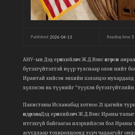
Reading time:
1
2026-04-13
Published:
АНУ-ын Дэд ерөнхийлөгч Ж.Д.Вэнс өнгөрсөн амр
бүтэлгүйтэлтэй нүүр тулснаар олон нийт бо
Ирантай хийсэн энхийн хэлэлцээ мухардалд 
хүлээсэн нь түүнийг “түүхэн бүтэлгүйтлийн цу
Пакистаны Исламабад хотноо 21 цагийн турш
өндөрлөлөө. Дэд ерөнхийлөгч Ж.Д.Вэнс Ираны та
итгэхгүй байгаагаа илэрхийлсэн бол Ираны т
асуудлаар тохиролцоонд хүрч чадаагүйг онцо