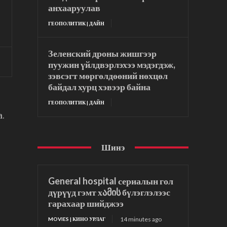
анхааруулав
ГЕОПОЛИТИК | ДАЙН
Зеленский дроны жишгээр
пуужин үйлдвэрлэхээ мэдэгдэж,
зэвсэгт мөргөлдөөний нөхцөл
байдал хурц хэвээр байна
ГЕОПОЛИТИК | ДАЙН
а.
Шинэ
General hospital сериалын гол
дүрүүд гэмт хამის бүлэглэлээс
гарахаар шийджээ
14 minutes ago
MOVIES | КИНО УРЛАГ