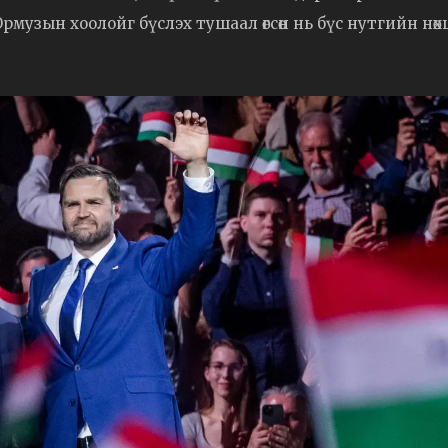
узын хоолойг бүслэх тушаал өгсөн нь бүс нутгийн нөхц