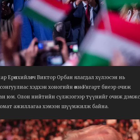
ар Ерөнхийлөгч Виктор Орбан ялагдал хүлээсэн нь
сонгуулиас хэдхэн хоногийн өмнө Унгарт биеэр очиж
ан юм. Олон нийтийн сүлжээгээр түүнийг очиж дэмж
ипломат ажиллагаа хэмээн шүүмжилж байна.