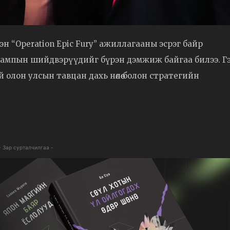
сэн “Operation Epic Fury” ажиллагааны эсрэг байр
Трампын шийдвэрүүдийг бүрэн дэмжиж байгаа билээ. Г
олон улсын тавцан дахь нөлөө болон стратегийн
- Зар сурталчилгаа -