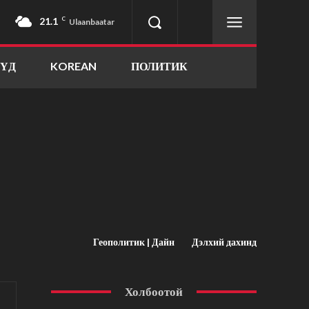
21.1
C
Ulaanbaatar
ҮҮД
KOREAN
ПОЛИТИК
Геополитик | Дайн
Дэлхий дахинд
Холбоотой