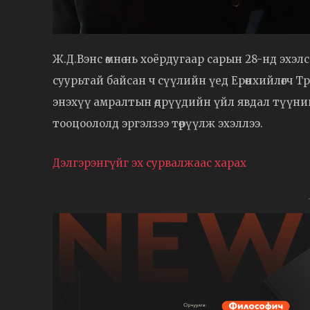
Ж.Д.Вэнс өмнө нь хоёрдугаар сарын 28-нд эхэл
суурьтай байсан ч сүүлийн үед Ерөнхийлөгч 
энэхүү амралтын өдрүүдийн үйл явдал түүний 
тооцоололд эргэлзээ төрүүлж эхэллээ.
Дэлгэрэнгүйг эх сурвалжаас харах