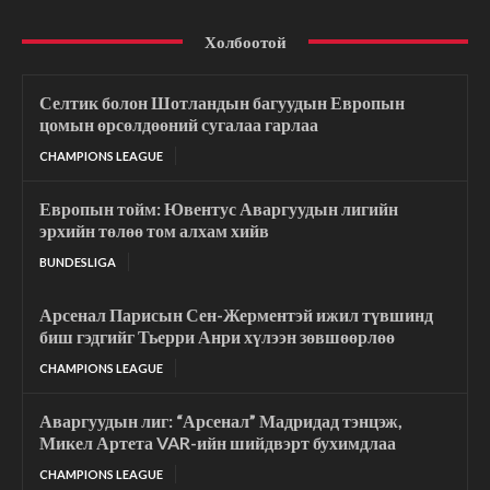
Холбоотой
Селтик болон Шотландын багуудын Европын
цомын өрсөлдөөний сугалаа гарлаа
CHAMPIONS LEAGUE
Европын тойм: Ювентус Аваргуудын лигийн
эрхийн төлөө том алхам хийв
BUNDESLIGA
Арсенал Парисын Сен-Жерментэй ижил түвшинд
биш гэдгийг Тьерри Анри хүлээн зөвшөөрлөө
CHAMPIONS LEAGUE
Аваргуудын лиг: “Арсенал” Мадридад тэнцэж,
Микел Артета VAR-ийн шийдвэрт бухимдлаа
CHAMPIONS LEAGUE