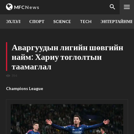
MFC
News
ЭХЛЭЛ
СПОРТ
SCIENCE
TECH
ЭНТЕРТАЙНМЕ
Аваргуудын лигийн шөвгийн
найм: Хариу тоглолтын
таамаглал
394
Champions League