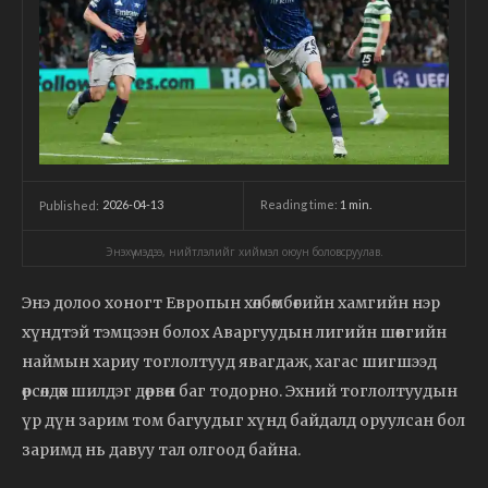
2026-04-13
Reading time:
1
min.
Published:
Энэхүү мэдээ, нийтлэлийг хиймэл оюун боловсруулав.
Энэ долоо хоногт Европын хөлбөмбөгийн хамгийн нэр
хүндтэй тэмцээн болох Аваргуудын лигийн шөвгийн
наймын хариу тоглолтууд явагдаж, хагас шигшээд
өрсөлдөх шилдэг дөрвөн баг тодорно. Эхний тоглолтуудын
үр дүн зарим том багуудыг хүнд байдалд оруулсан бол
заримд нь давуу тал олгоод байна.