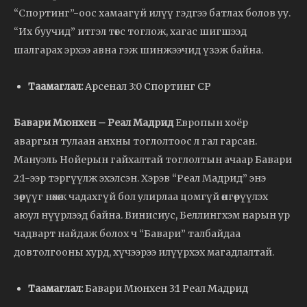
“Спортинг”-оос хамаагүй илүү гэдгээ батлах болов уу.
“Их буучид” итгэл төгс тоглож, хагас шигшээд
шалгарах эрхээ авна гэж шинжээчид үзэж байна.
Таамаглал:
Арсенал 3:0 Спортинг CP
Бавари Мюнхен – Реал Мадрид
Европын хоёр
аваргын тулаан анхны тоглолтоос л гал гарсан.
Мануэль Нойерын гайхалтай тоглолтын ачаар Бавари
2:1-ээр тэргүүлж эхэлсэн. Хэрэв “Реал Мадрид” энэ
зөрүүг нөхөж чадахгүй бол улирлаа цомгүй өнгөрүүлэх
аюул нүүрлээд байна. Винисиус, Беллингхэм нарын ур
чадварт найдаж болох ч “Бавари” талбайдаа
довтолгооны хурд, хүчээрээ илүүрхэх магадлалтай.
Таамаглал:
Бавари Мюнхен 3:1 Реал Мадрид