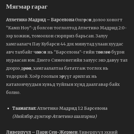
Мягмар гараг
Атлетико Мадрид – Барселона
Өнгөрсөн долоо хоногт
“Камп Ноу”-д болсон тоглолтод Атлетико Мадрид 2:0-
ээр хожиж, томоохон сюрприз барьсан. Залуу
хамгаалагч Пау Кубарси 44 дэх минутад улаан хуудас
авч талбайг чөлөөлсөн нь “Барселона”-гийн төлөвлөгөөг бүрэн
нураасан юм. Диего Симеонегийн залуус энэ давуу тал
дээрээ дөрөөлөн, хамгаалалтаа бататгаж тоглох нь
тодорхой. Хоёр гоолын зөрүүг арилгах нь
каталончуудын хувьд туйлын хүнд даалгавар байх
болно.
Таамаглал:
Атлетико Мадрид 1:2 Барселона
(Нийлбэр дүнгээр Атлетико шалгарна)
Ливерпүүл – Пари Сен-Жермен
Ливерпүүл эхний