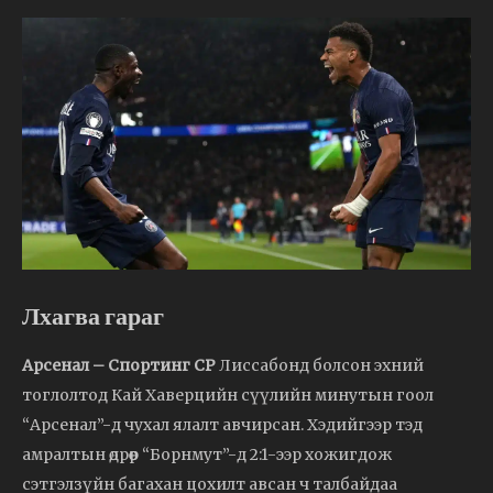
Лхагва гараг
Арсенал – Спортинг CP
Лиссабонд болсон эхний
тоглолтод Кай Хаверцийн сүүлийн минутын гоол
“Арсенал”-д чухал ялалт авчирсан. Хэдийгээр тэд
амралтын өдрөөр “Борнмут”-д 2:1-ээр хожигдож
сэтгэлзүйн багахан цохилт авсан ч талбайдаа