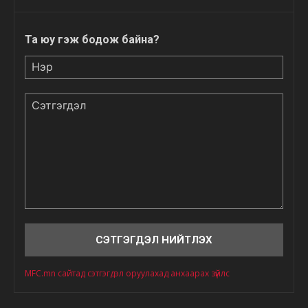
Та юу гэж бодож байна?
Нэр
Сэтгэгдэл
MFC.mn сайтад сэтгэгдэл оруулахад анхаарах зүйлс