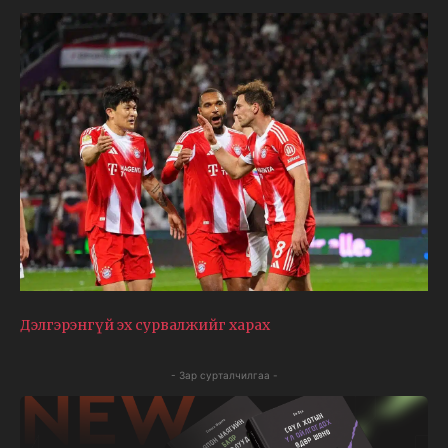
Дэлгэрэнгүй эх сурвалжийг харах
- Зар сурталчилгаа -