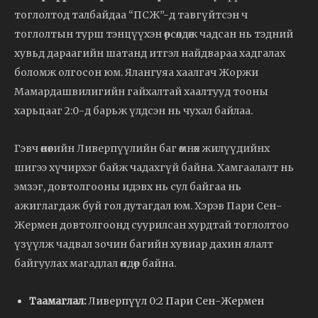
тоглолтод талбайдаа “ПСЖ”-д тавгүйтсэн ч
тоглолтын турш тэнцүүхэн өрсөлдөж чадсан нь тэдний
хувьд дараагийн шатанд итгэл найдвараа хадгалах
боломж олгосон юм. Ялангуяа хаалгач Жоржи
Мамардашвилигийн гайхалтай хаалтууд тооны
харьцааг 2:0-д барьж үлдсэн нь чухал байлаа.
Гэвч өнөөгийн Ливерпүүлийн баг өмнөх жилүүдийнх
шигээ хүчирхэг байж чадахгүй байна. Хамгаалалт нь
эмзэг, довтолгооны идэвх нь сул байгаа нь
ажиглагдаж буй гол дутагдал юм. Хэрэв Пари Сен-
Жермен довтолгоонд суурилсан хурдтай тоглолтоо
үзүүлж чадвал зочин багийн хувиар дахин ялалт
байгуулах магадлал өндөр байна.
Таамаглал:
Ливерпүүл 0:2 Пари Сен-Жермен