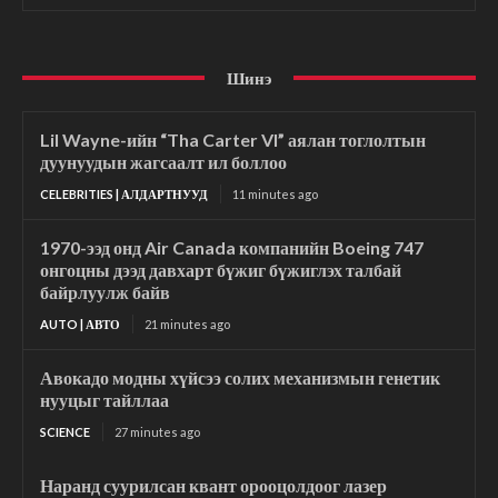
Шинэ
Lil Wayne-ийн “Tha Carter VI” аялан тоглолтын
дуунуудын жагсаалт ил боллоо
CELEBRITIES | АЛДАРТНУУД
11 minutes ago
1970-ээд онд Air Canada компанийн Boeing 747
онгоцны дээд давхарт бүжиг бүжиглэх талбай
байрлуулж байв
AUTO | АВТО
21 minutes ago
Авокадо модны хүйсээ солих механизмын генетик
нууцыг тайллаа
SCIENCE
27 minutes ago
Наранд суурилсан квант орооцолдоог лазер