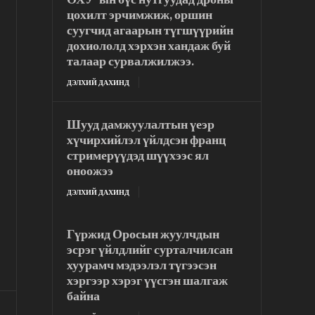
цохилт эрчимжиж, оршин
суугчид агаарын түгшүүрийн
дохиололд хэрхэн хандаж буй
талаар сурвалжилжээ.
ДЭЛХИЙ ДАХИНД
Шууд дамжуулалтын үеэр
хүчирхийлэл үйлдсэн франц
стримерүүдэд шүүхээс ял
оноожээ
ДЭЛХИЙ ДАХИНД
Гүржид Оросын жуулчдын
эсрэг үйлдлийг сурталчилсан
хуурамч мэдээлэл түгээсэн
хэргээр хэрэг үүсгэн шалгаж
байна