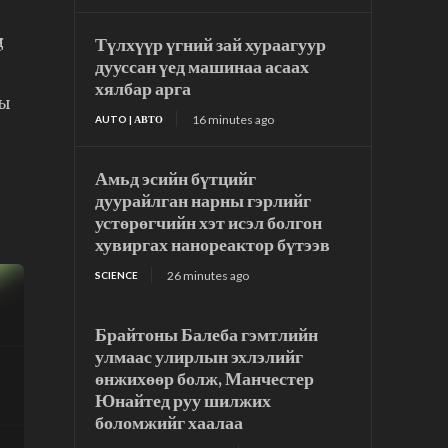
д
Түлхүүр үгний зай хураагуур
дууссан үед машинаа асаах
хялбар арга
ны
16 minutes ago
AUTO | АВТО
Амьд эсийн бүтцийг
дуурайлган нарны гэрлийг
устөрөгчийн хэт исэл болгон
хувиргах нанореактор бүтээв
26 minutes ago
SCIENCE
Брайтоны Балеба гэмтлийн
улмаас улирлын эхлэлийг
өнжихөөр болж, Манчестер
Юнайтед руу шилжих
боломжийг хаалаа