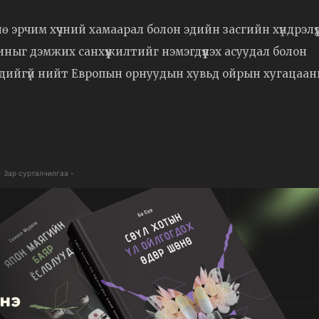
 эрчим хүчний хамаарал болон эдийн засгийн хүндрэлүү
иныг дэмжих санхүүжилтийг нэмэгдүүлэх асуудал болон
төдийгүй нийт Европын орнуудын хувьд ойрын хугацаа
- Зар сурталчилгаа -