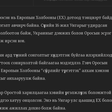
ээсэн нь Европын Холбооны (ЕХ) дотоод тэнцвэрт бай
элт авчирч байна. Сүүлийн 16 жил Унгарыг удирдсан
холбоотон байж, Украиныг дэмжих болон Оросын эсрэг
лж ирсэн юм.
 ард түмний сонголтыг хүндэтгэж буйгаа илэрхийлээд
тоох сонирхолтой байгаагаа мэдэгдлээ. Гэвч Оросын
Европын Холбооны “сүйрлийг түргэтгэх” алхам хэмээн
хыг анхааруулж байна.
 Оростой харилцаагаа хэвийн үргэлжлүүлэх боломжтой
эдгээ хатуу онцолсон. Энэ нь Унгар улс цаашид ЕХ боло
мжиж ажиллах дохио болж байна.