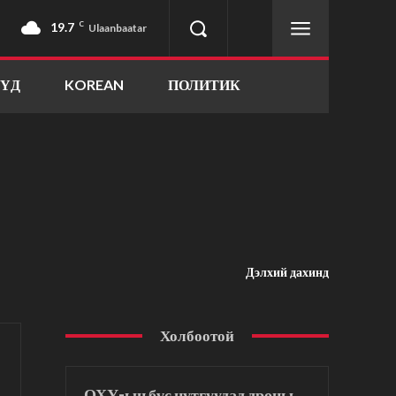
19.7
C
Ulaanbaatar
ҮҮД
KOREAN
ПОЛИТИК
Дэлхий дахинд
Холбоотой
ОХУ-ын бүс нутгуудад дроны