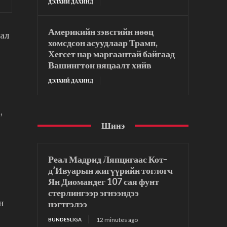
ДЭЛХИЙ ДАХИНД
Америкийн зэвсгийн нөөц
дал
хомсдсон асуудлаар Трамп,
Хегсет нар маргаантай байгаад
Вашингтон няцаалт хийв
ДЭЛХИЙ ДАХИНД
,
Шинэ
Реал Мадрид Ляпцигаас Кот-
д’Ивуарын жигүүрийн тоглогч
Ян Диомандег 107 сая фунт
стерлингээр эгнээндээ
нэгтгэлээ
н
12 minutes ago
BUNDESLIGA