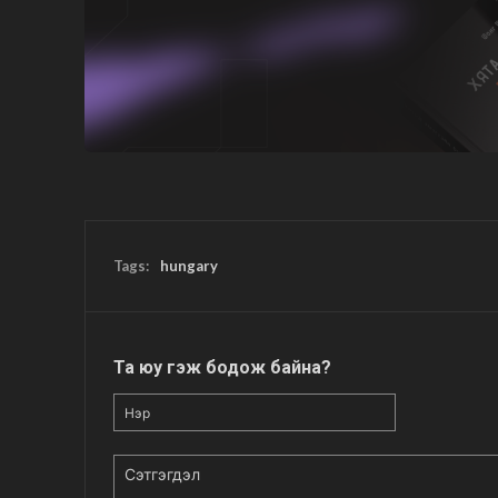
Tags:
hungary
Та юу гэж бодож байна?
Нэр