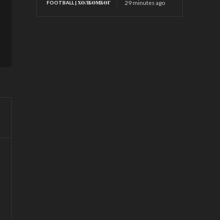
29 minutes ago
FOOTBALL | ХӨЛБӨМБӨГ