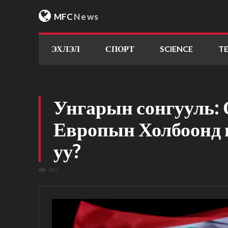
MFC
News
ЭХЛЭЛ
СПОРТ
SCIENCE
T
Унгарын сонгууль:
Европын Холбоонд 
уу?
280