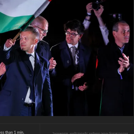
ess than 1
min.
Энэхүү мэдээ, нийтлэлийг хиймэл оюун боловсруулав.