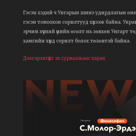
Гэсэн хэдий ч Унгарын шинэ удирдлагын өмнө
гэсэн томоохон сорилтууд хүлээж байна. Укра
эрчим хүчний үнийн өсөлт нь зөвхөн Унгарт 
хамгийн хүнд сорилт болох төлөвтэй байна.
Дэлгэрэнгүйг эх сурвалжаас харах