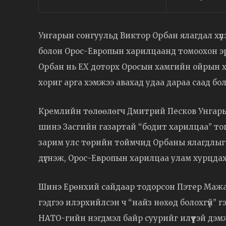
Унгарын сонгуульд Виктор Орбан ялагдал хүл
болон Орос-Европын харилцаанд томоохон эрг
Орбан нь ЕХ доторх Оросын хамгийн ойрын 
хориг арга хэмжээ авахад удаа дараа саад бо
Кремлийн төлөөлөгч Дмитрий Песков Унгарын
шинэ Засгийн газартай “бодит харилцаа” тог
зарим улс төрийн тоймчид Орбаны ялагдлыг 
дүгнэж, Орос-Европын харилцаа улам хурцда
Шинэ Ерөнхий сайдаар тодорсон Пэтер Мажар
гэдгээ илэрхийлсэн ч “найз нөхөд болохгүй” г
НАТО-гийн нэгдмэл байр суурийг илүүтэй дэ