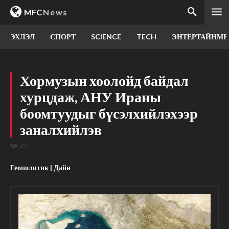
MFC
News
ЭХЛЭЛ
СПОРТ
SCIENCE
TECH
ЭНТЕРТАЙНМЕ
Хормузын хоолойд байдал
хурцдаж, АНУ Ираны
боомтуудыг бүсэлхийлэхээр
заналхийлэв
211
Геополитик | Дайн