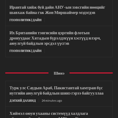
Ирантай хийж буй дайн АНУ-ын зэвсгийн нөөцийг
шавхаж байна гэж Жон Миршаймер мэдэгдэв
ГЕОПОЛИТИК | ДАЙН
Их Британийн тэнгисийн цэргийн флотын
дронуудаас Хятадын бүрэлдэхүүн хэсгүүд илэрч,
аюулгүй байдлын эрсдэл үүсгэв
ГЕОПОЛИТИК | ДАЙН
Шинэ
Турк улс Саудын Араб, Пакистантай хамтран бүс
нутгийн аюулгүй байдлын шинэ гэрээ байгууллаа
ДЭЛХИЙ ДАХИНД
24 minutes ago
Хиймэл оюун ухааны системүүд халдлага