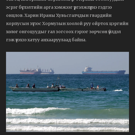
эсрэг бүслэлтийн арга хэмжээг үргэлжлүүлнэ гэдгээ
онцлов. Харин Ираны Хувьсгалчдын гвардийн
корпусын зүгээс Хормузын хоолой руу ойртох цэргийн
хөлөг онгоцуудыг гал зогсоох гэрээг зөрчсөн үйлдэл
гэж үзэхээ хатуу анхааруулаад байна.