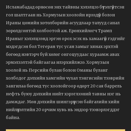
Исламабадад өрнөсөн энх тайвны хэлэлцээ бүтэлгүйтсэн
гол шалтгаан нь Хормузын хоолойн ирээдүй болон
Ираны цөмийн хөтөлбөрийн асуудлаар талууд санал
зөрөлдсөнтэй холбоотой аж. Ерөнхийлөгч Трамп
Ираныг хэлэлцээнд эргэн орох эсэх нь хамаагүй гэдгийг
мэдэгдсэн бол Тегеран тус усан замыг хянах эрхтэй
бөгөөд нэвтэрч буй хөлөг онгоцуудаас хураамж авах
эрмэлзэлтэй байгаагаа илэрхийлжээ. Хормузын
хоолой нь Персийн булан болон Оманы буланг
холбодог дэлхийн хамгийн чухал тэнгисийн тээврийн
зангилаа бөгөөд тус хоолойгоор өдөрт 20 сая баррель
нефть буюу дэлхийн нийт хэрэглээний тавны нэг нь
дамждаг. Мөн дэлхийн шингэрүүлсэн байгалийн хийн
нийлүүлэлтийн 20 орчим хувь нь эндээр тээвэрлэгддэг
байна.