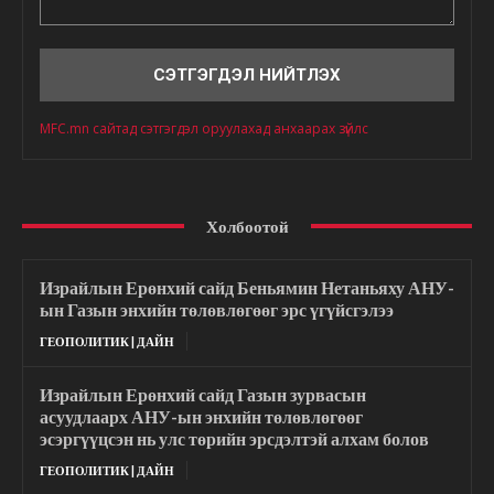
Сэтгэгдэл
MFC.mn сайтад сэтгэгдэл оруулахад анхаарах зүйлс
Холбоотой
Израйлын Ерөнхий сайд Беньямин Нетаньяху АНУ-
ын Газын энхийн төлөвлөгөөг эрс үгүйсгэлээ
ГЕОПОЛИТИК | ДАЙН
Израйлын Ерөнхий сайд Газын зурвасын
асуудлаарх АНУ-ын энхийн төлөвлөгөөг
эсэргүүцсэн нь улс төрийн эрсдэлтэй алхам болов
ГЕОПОЛИТИК | ДАЙН