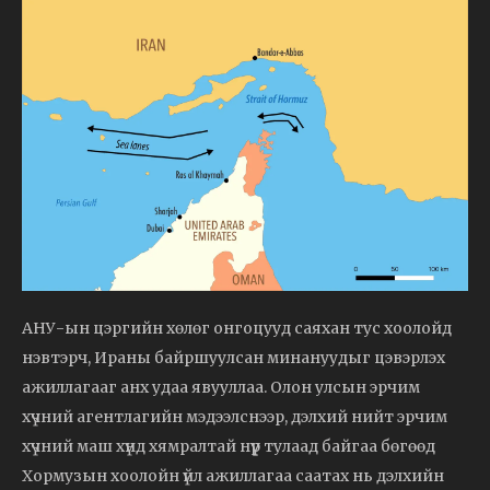
АНУ-ын цэргийн хөлөг онгоцууд саяхан тус хоолойд
нэвтэрч, Ираны байршуулсан минануудыг цэвэрлэх
ажиллагааг анх удаа явууллаа. Олон улсын эрчим
хүчний агентлагийн мэдээлснээр, дэлхий нийт эрчим
хүчний маш хүнд хямралтай нүүр тулаад байгаа бөгөөд
Хормузын хоолойн үйл ажиллагаа саатах нь дэлхийн