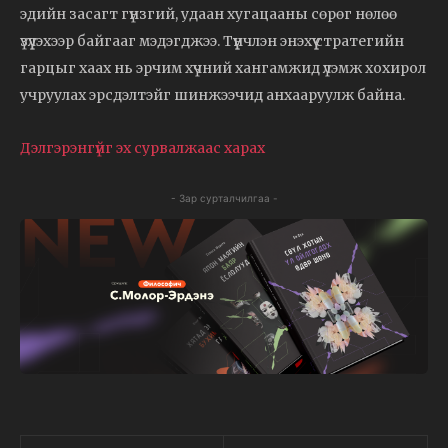
эдийн засагт гүнзгий, удаан хугацааны сөрөг нөлөө
үзүүлэхээр байгааг мэдэгджээ. Түүнчлэн энэхүү стратегийн
гарцыг хаах нь эрчим хүчний хангамжид үлэмж хохирол
учруулах эрсдэлтэйг шинжээчид анхааруулж байна.
Дэлгэрэнгүйг эх сурвалжаас харах
- Зар сурталчилгаа -