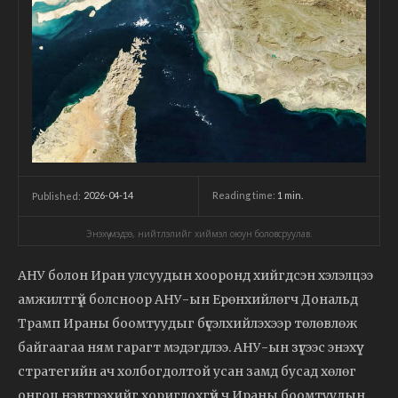
2026-04-14
Reading time:
1
min.
Published:
Энэхүү мэдээ, нийтлэлийг хиймэл оюун боловсруулав.
АНУ болон Иран улсуудын хооронд хийгдсэн хэлэлцээ
амжилтгүй болсноор АНУ-ын Ерөнхийлөгч Дональд
Трамп Ираны боомтуудыг бүсэлхийлэхээр төлөвлөж
байгаагаа ням гарагт мэдэгдлээ. АНУ-ын зүгээс энэхүү
стратегийн ач холбогдолтой усан замд бусад хөлөг
онгоц нэвтрэхийг хориглохгүй ч Ираны боомтуудын