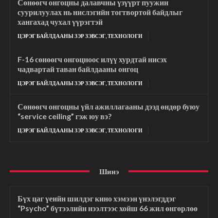
Сөнөөгч онгоцны далавчны үзүүрт пуужин
суурилуулах нь нислэгийн тогтвортой байдлыг
хангахад чухал үүрэгтэй
ЦЭРЭГ БАЙЛДААНЫ ЗЭР ЗЭВСЭГ, ТЕХНОЛОГИ
F-16 сөнөөгч онгоцноос илүү хурдтай нисэх
чадвартай таван байлдааны онгоц
ЦЭРЭГ БАЙЛДААНЫ ЗЭР ЗЭВСЭГ, ТЕХНОЛОГИ
Сөнөөгч онгоцны үйл ажиллагааны дээд өндөр буюу
“service ceiling” гэж юу вэ?
ЦЭРЭГ БАЙЛДААНЫ ЗЭР ЗЭВСЭГ, ТЕХНОЛОГИ
Шинэ
Бүх цаг үеийн шилдэг кино хэмээн үнэлэгддэг
“Psycho” бүтээлийн нээлтээс хойш 66 жил өнгөрлөө