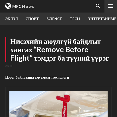
MFC
News
ЭХЛЭЛ
СПОРТ
SCIENCE
TECH
ЭНТЕРТАЙНМЕ
Нисэхийн аюулгүй байдлыг
хангах “Remove Before
Flight” тэмдэг ба түүний үүрэг
88
Цэрэг байлдааны зэр зэвсэг, технологи