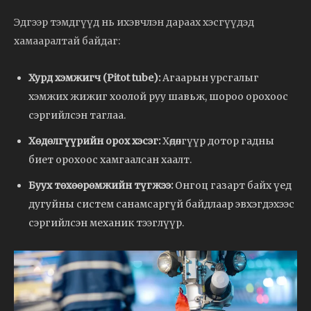
Эдгээр тэмдгүүд нь ихэвчлэн дараах хэсгүүдэд
хамааралтай байдаг:
Хурд хэмжигч (Pitot tube):
Агаарын урсгалыг
хэмжих жижиг хоолой руу шавьж, шороо орохоос
сэргийлсэн таглаа.
Хөдөлгүүрийн орох хэсэг:
Хөдөлгүүр дотор гадны
биет орохоос хамгаалсан хаалт.
Буух төхөөрөмжийн түгжээ:
Онгоц газарт байх үед
дугуйны систем санамсаргүй байдлаар эвхэгдэхээс
сэргийлсэн механик тээглүүр.