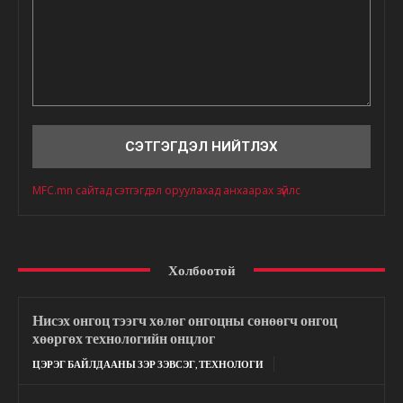
Сэтгэгдэл
MFC.mn сайтад сэтгэгдэл оруулахад анхаарах зүйлс
Холбоотой
Нисэх онгоц тээгч хөлөг онгоцны сөнөөгч онгоц
хөөргөх технологийн онцлог
ЦЭРЭГ БАЙЛДААНЫ ЗЭР ЗЭВСЭГ, ТЕХНОЛОГИ