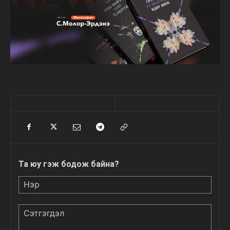
Та юу гэж бодож байна?
Нэр