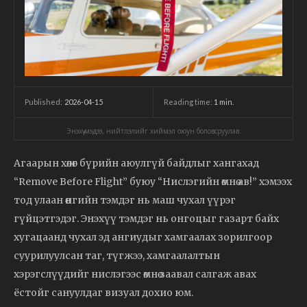
2026-04-15
Reading time:
1
min.
Published:
Энэхүү мэдээ, нийтлэлийг хиймэл оюун боловсруулав.
Агаарын хөлөг бүрийн аюулгүй байдлыг хангахад
“Remove Before Flight” буюу “Нислэгийн өмнө ав!” хэмээх
тод улаан өнгийн тэмдэг нь маш чухал үүрэг
гүйцэтгэдэг. Энэхүү тэмдэг нь онгоцыг газарт байх
хугацаанд чухал эд ангиудыг хамгаалах зорилгоор
суурилуулсан таг, түгжээ, хамгаалалтын
хэрэгслүүдийг нислэгээс өмнө заавал салгаж авах
ёстойг сануулдаг визуал дохио юм.