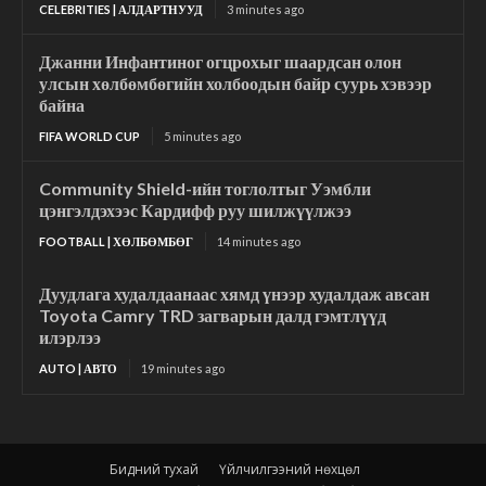
CELEBRITIES | АЛДАРТНУУД
3 minutes ago
Джанни Инфантиног огцрохыг шаардсан олон
улсын хөлбөмбөгийн холбоодын байр суурь хэвээр
байна
FIFA WORLD CUP
5 minutes ago
Community Shield-ийн тоглолтыг Уэмбли
цэнгэлдэхээс Кардифф руу шилжүүлжээ
FOOTBALL | ХӨЛБӨМБӨГ
14 minutes ago
Дуудлага худалдаанаас хямд үнээр худалдаж авсан
Toyota Camry TRD загварын далд гэмтлүүд
илэрлээ
AUTO | АВТО
19 minutes ago
Бидний тухай
Үйлчилгээний нөхцөл