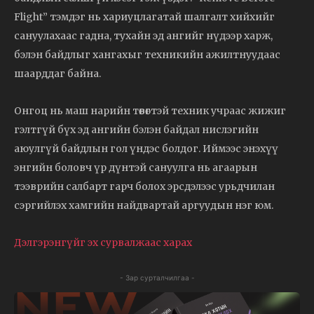
Flight” тэмдэг нь хариуцлагатай шалгалт хийхийг
сануулахаас гадна, тухайн эд ангийг нүдээр харж,
бэлэн байдлыг хангахыг техникийн ажилтнуудаас
шаарддаг байна.
Онгоц нь маш нарийн төвөгтэй техник учраас жижиг
гэлтгүй бүх эд ангийн бэлэн байдал нислэгийн
аюулгүй байдлын гол үндэс болдог. Иймээс энэхүү
энгийн боловч үр дүнтэй сануулга нь агаарын
тээврийн салбарт гарч болох эрсдэлээс урьдчилан
сэргийлэх хамгийн найдвартай аргуудын нэг юм.
Дэлгэрэнгүйг эх сурвалжаас харах
- Зар сурталчилгаа -