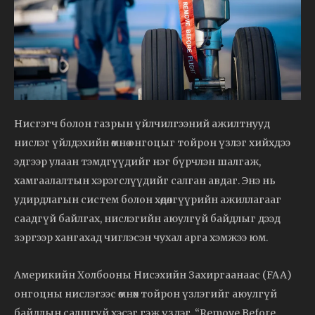
Нисгэгч болон газрын үйлчилгээний ажилтнууд
нислэг үйлдэхийн өмнө онгоцыг тойрон үзлэг хийхдээ
эдгээр улаан тэмдгүүдийг нэг бүрчлэн шалгаж,
хамгаалалтын хэрэгслүүдийг салган авдаг. Энэ нь
удирдлагын систем болон хөдөлгүүрийн ажиллагааг
саадгүй байлгах, нислэгийн аюулгүй байдлыг дээд
зэргээр хангахад чиглэсэн чухал арга хэмжээ юм.
Америкийн Холбооны Нисэхийн Захиргаанаас (FAA)
онгоцны нислэгээс өмнөх тойрон үзлэгийг аюулгүй
байдлын салшгүй хэсэг гэж үздэг. “Remove Before