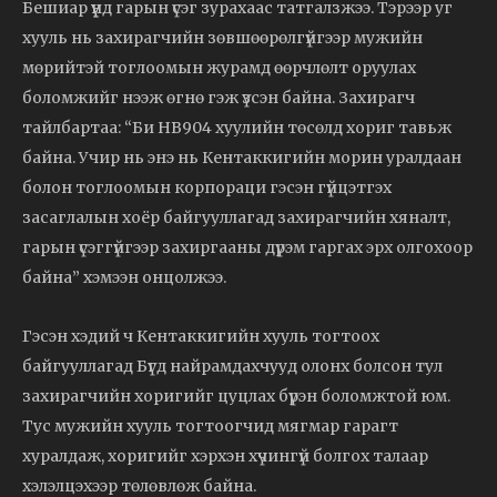
Бешиар үүнд гарын үсэг зурахаас татгалзжээ. Тэрээр уг
хууль нь захирагчийн зөвшөөрөлгүйгээр мужийн
мөрийтэй тоглоомын журамд өөрчлөлт оруулах
боломжийг нээж өгнө гэж үзсэн байна. Захирагч
тайлбартаа: “Би HB904 хуулийн төсөлд хориг тавьж
байна. Учир нь энэ нь Кентаккигийн морин уралдаан
болон тоглоомын корпораци гэсэн гүйцэтгэх
засаглалын хоёр байгууллагад захирагчийн хяналт,
гарын үсэггүйгээр захиргааны дүрэм гаргах эрх олгохоор
байна” хэмээн онцолжээ.
Гэсэн хэдий ч Кентаккигийн хууль тогтоох
байгууллагад Бүгд найрамдахчууд олонх болсон тул
захирагчийн хоригийг цуцлах бүрэн боломжтой юм.
Тус мужийн хууль тогтоогчид мягмар гарагт
хуралдаж, хоригийг хэрхэн хүчингүй болгох талаар
хэлэлцэхээр төлөвлөж байна.