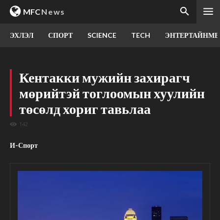
MFC
News
ЭХЛЭЛ
СПОРТ
SCIENCE
TECH
ЭНТЕРТАЙНМЕ
Кентакки мужийн захирагч
мөрийтэй тоглоомын хуулийн
төсөлд хориг тавьлаа
142
И-Спорт