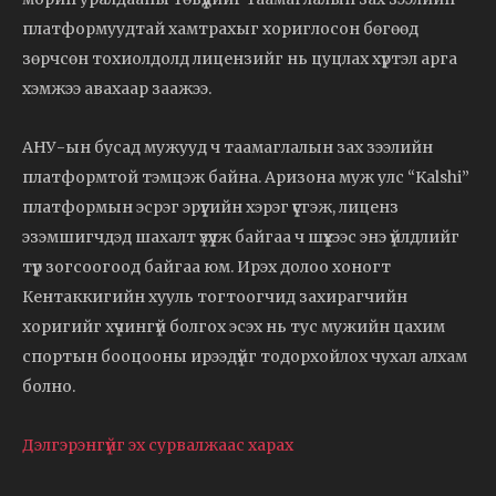
платформуудтай хамтрахыг хориглосон бөгөөд
зөрчсөн тохиолдолд лицензийг нь цуцлах хүртэл арга
хэмжээ авахаар заажээ.
АНУ-ын бусад мужууд ч таамаглалын зах зээлийн
платформтой тэмцэж байна. Аризона муж улс “Kalshi”
платформын эсрэг эрүүгийн хэрэг үүсгэж, лиценз
эзэмшигчдэд шахалт үзүүлж байгаа ч шүүхээс энэ үйлдлийг
түр зогсоогоод байгаа юм. Ирэх долоо хоногт
Кентаккигийн хууль тогтоогчид захирагчийн
хоригийг хүчингүй болгох эсэх нь тус мужийн цахим
спортын бооцооны ирээдүйг тодорхойлох чухал алхам
болно.
Дэлгэрэнгүйг эх сурвалжаас харах