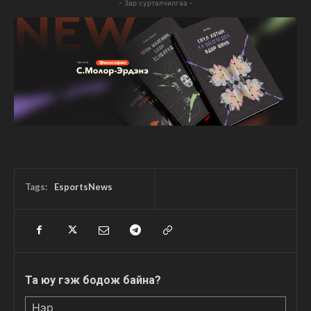
- Зар сурталчилгаа -
Tags:
EsportsNews
Та юу гэж бодож байна?
Нэр