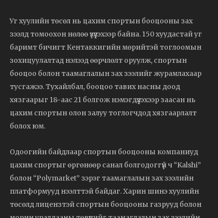
Уг хуулийн төсөл нь цахим спортын бооцооны зах
зээлд томоохон нөлөө үзүүлэхээр байна. 150 хуудастай уг
баримт бичигт Кентаккигийн мөрийтэй тоглоомын
зохицуулалтад нэлээд өөрчлөлт оруулж, спортын
бооцоо болон таамаглалын зах зээлийг журамлахаар
тусгажээ. Тухайлбал, бооцоо тавих насны доод
хязгаарыг 18-аас 21 болгож нэмэгдүүлэхээр заасан нь
цахим спортын олон залуу тоглогчдод хязгаарлалт
болох юм.
Одоогийн байдлаар спортын бооцооны компаниуд
цахим спортыг өргөнөөр санал болгодоггүй ч “Kalshi”
болон “Polymarket” зэрэг таамаглалын зах зээлийн
платформууд нээлттэй байдаг. Харин шинэ хуулийн
төсөлд лицензтэй спортын бооцооны газрууд болон
морин уралдааны төвүүдийг таамаглалын зах зээлийн