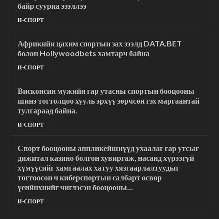
байр сууриа эзэллээ
И-СПОРТ
Африкийн цахим спортын зах зээлд DATA.BET
болон Hollywoodbets хамтарч байна
И-СПОРТ
Висконсин мужийн гар утасны спортын бооцооны
шинэ тогтолцоо хууль эрхүү зөрчсөн гэх маргаантай
тулгараад байна.
И-СПОРТ
Спорт бооцооны аппликейшнүүд ухаалаг гар утсыг
дижитал казино болгон хувиргаж, насанд хүрээгүй
хүмүүсийг хамгаалах хатуу хязгаарлалтуудыг
тогтоосон ч киберспортын салбарт өсвөр
үеийнхнийг чиглэсэн бооцооны...
И-СПОРТ