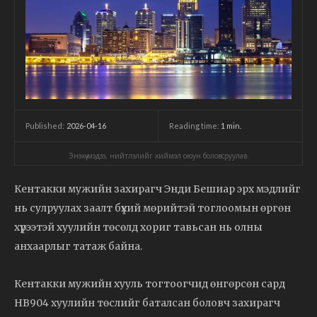
2026-04-16
Reading time:
1
min.
Published:
Энэхүү мэдээ, нийтлэлийг хиймэл оюун боловсруулав.
Кентакки мужийн захирагч Энди Бешиар эрх мэдлийг
нь сулруулах заалт бүхий мөрийтэй тоглоомын өргөн
хүрээтэй хуулийн төсөлд хориг тавьсан нь олны
анхаарлыг татаж байна.
Кентакки мужийн хууль тогтоогчид өнгөрсөн сард
HB904 хуулийн төслийг баталсан боловч захирагч