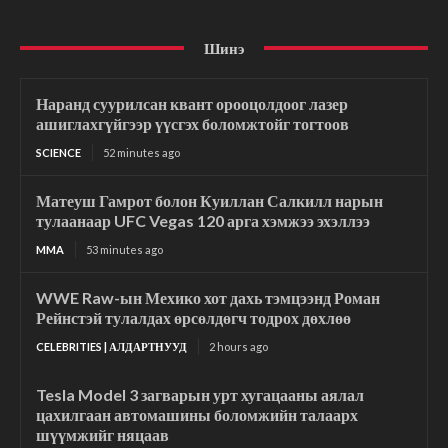
Шинэ
Наранд суурилсан квант орооцолдоог лазер
ашиглахгүйгээр үүсгэх боломжтойг тогтоов
SCIENCE
52 minutes ago
Матеуш Гамрот болон Куиллан Салкилл нарын
тулаанаар UFC Vegas 120 арга хэмжээ эхэллээ
MMA
53 minutes ago
WWE Raw-ын Мехико хот дахь тэмцээнд Роман
Рейнстэй тулалдах өрсөлдөгч тодрох дөхлөө
CELEBRITIES | АЛДАРТНУУД
2 hours ago
Tesla Model 3 загварын урт хугацааны аялал
цахилгаан автомашины боломжийн талаарх
шүүмжийг няцаав