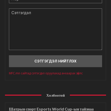
Сэтгэгдэл
MFC.mn сайтад сэтгэгдэл оруулахад анхаарах зүйлс
Холбоотой
Шатрын спорт Esports World Cup-ын тайзнаа