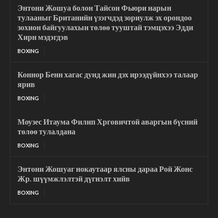
Энтони Жошуа болон Тайсон Фьюри нарын
тулааныг Британийн үзэгчдэд зориулж эх орондоо
зохион байгуулахын төлөө тууштай тэмцэхээ Эдди
Хирн мэдэгдэв
BOXING
Коннор Бенн хагас дунд жин дэх ирээдүйнхээ талаар
ярив
BOXING
Моузес Итаума Филип Хрговичтой аваргын бүсний
төлөө тулалдана
BOXING
Энтони Жошуаг нокаутаар ялсны дараа Рой Жонс
Жр. шүүмжлэлтэй дүгнэлт хийв
BOXING