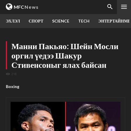
MFC
News
ЭХЛЭЛ
СПОРТ
SCIENCE
TECH
ЭНТЕРТАЙНМЕ
Манни Пакьяо: Шейн Мосли
оргил үедээ Шакур
Стивенсоныг ялах байсан
218
Boxing