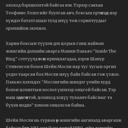
олоход бэрхшээлтэй байгаа юм. Тэрээр саяхан
Теофимо Лопесийг буулган авч, боксын ертөнцөд нэр
хүндээ бататгахын тулд илүү том сорилтуудыг
эрэлхийлж эхэлжээ.
Харин боксын түүхэн дэх цорын ганц найман
жингийн дэлхийн аварга Манни Пакьяо “Inside The
Ring” сэтгүүлд өгсөн ярилцлагадаа, хэрэв Шакур
Стивенсон болон Шейн Мосли нар тус тусын оргил
үедээ таарсан бол Мосли илүү байх байсан гэж үзжээ.
Пакьяо хэлэхдээ: “Мослигийн шилдэг үеийн хурд
болон цохилтын хослол үнэхээр онцгой байсан. Тэр
маш хөдөлгөөнтэй, цохиход хэцүү тулаанч байсныг та
бүхэн мэднэ” хэмээн онцолсон байна.
Шейн Мосли нь гурван өөр жингийн ангилалд аваргалж
байсан бөгөөд 2011 онд Пакьяотой WBO-ийн дэлхийн