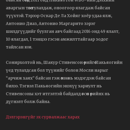
аваргын төлөө тулалдаж, оноогоор ялагдаж байсан
түүхтэй. Тэрээр Оскар Де Ла Хойяг хоёр удаа ялж,
Антонио Диаз, Антонио Маргарито зэрэг
шилдгүүдийг буулган авч байгаад 2016 онд 49 ялалт,
10 ялагдал, 1 тэнцээ гэсэн амжилттайгаар зодог
тайлсан юм.
Сонирхолтой нь, Шакур Стивенсон өөрийгөө Пакьяогийн
үед тулалдсан бол түүнийг болон Мосли нарыг
“арчиж хаях” байсан гэж өмнө нь мэдэгдэж байсан
билээ. Тэгвэл Пакьяогийн энэхүү хариулт нь
Стивенсоны хэт итгэлтэй байдалд өгсөн өөрийнх нь
дүгнэлт болж байна.
Дэлгэрэнгүйг эх сурвалжаас харах