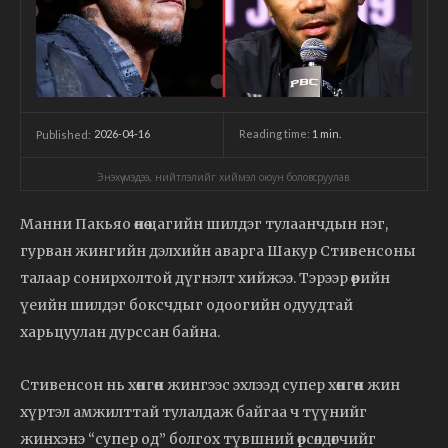
2026-04-16
Reading time:
1
min.
Published:
Энэхүү мэдээ, нийтлэлийг хиймэл оюун боловсруулав.
Манни Пакьяо өнөө цагийн шилдэг тулаанчдын нэг,
гурван жингийн дэлхийн аварга Шакур Стивенсоны
талаар сонирхолтой дүгнэлт хийжээ. Тэрээр өөрийн
үеийн шилдэг боксчдыг одоогийн одуудтай
харьцуулан дурссан байна.
Стивенсон нь хөнгөн жингээс эхлээд супер хөнгөн жин
хүртэл амжилттай тулалдаж байгаа ч түүнийг
жинхэнэ “супер од” болгох түвшний өрсөлдөгчийг