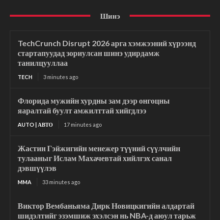
Шинэ
TechCrunch Disrupt 2026 арга хэмжээний хүрээнд
стартапуудад зориулсан шинэ удирдамж
танилцууллаа
TECH
3 minutes ago
Флорида мужийн хурдны зам дээр онгоцны
яаралтай буулт амжилттай хийгдлээ
AUTO | АВТО
17 minutes ago
Жастин Гэйжигийн менежер түүний сүүлчийн
тулааныг Ислам Махачевтай хийлгэх санал
дэвшүүлэв
MMA
33 minutes ago
Виктор Вембаньяма Дирк Новицкигийн алдартай
шидэлтийг эзэмшиж эхэлсэн нь NBA-д аюул тарьж