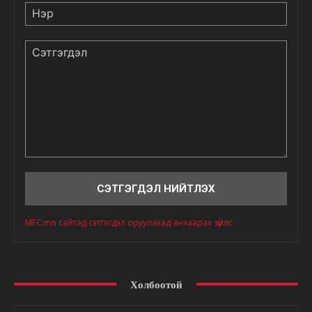
Нэр
Сэтгэгдэл
MFC.mn сайтад сэтгэгдэл оруулахад анхаарах зүйлс
Холбоотой