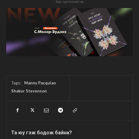
- Зар сурталчилгаа -
Tags:
Manny Pacquiao
Shakur Stevenson
Та юу гэж бодож байна?