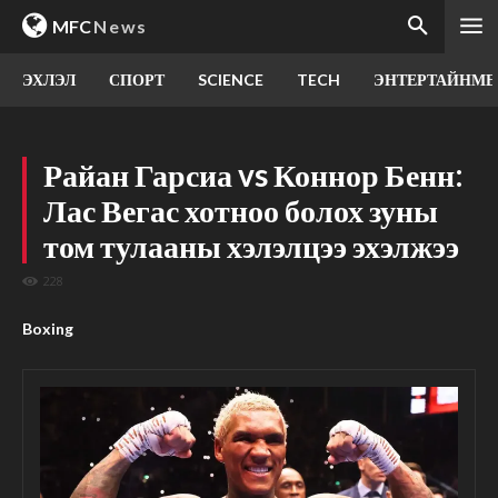
MFC
News
ЭХЛЭЛ
СПОРТ
SCIENCE
TECH
ЭНТЕРТАЙНМЕ
Райан Гарсиа vs Коннор Бенн:
Лас Вегас хотноо болох зуны
том тулааны хэлэлцээ эхэлжээ
228
Boxing