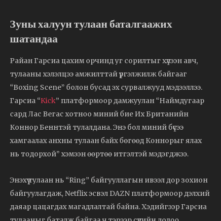
Зуны халуун тулаан баталгаажих
шатандаа
Райан Гарсиа цахим орчинд уг сорилтыг хүлээн авч,
тулааны хэлэлцээ амжилттай үргэлжилж байгааг
“Boxing Scene” болон бусад эх сурвалжууд мэдээллээ.
Гарсиа “
Kick
” платформоор дамжуулан “Наймдугаар
сард Лас Вегас хотноо миний бие Их Британийн
Коннор Беннтэй тулалдана. Энэ бол миний бүсээ
хамгаалах анхны тулаан байх бөгөөд Коннорыг ялах
нь тодорхой” хэмээн өөртөө итгэлтэй мэдэгджээ.
Энэхүү тулаан нь “Ring” байгууллагын ивээл дор зохион
байгуулагдаж, Netflix эсвэл DAZN платформоор дэлхий
даяар цацагдах магадлалтай байна. Хэдийгээр Гарсиа
тулааныг баталж байгаа ч тэрээр сүүлийн долоо