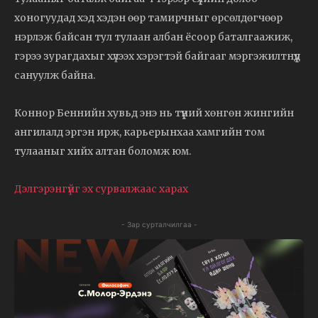
хоногуудад хэд хэдэн өөр тамирчныг өрсөлдөгчөөр
нэрлэж байсан тул тулаан албан ёсоор баталгаажиж,
гэрээ зурагдахыг хүлээх хэрэгтэй байгааг мэргэжилтнүүд
сануулж байна.
Коннор Беннийн хувьд энэ нь түүний хөнгөн жингийн
ангилалд эргэн ирж, карьерынхаа хамгийн том
тулааныг хийх алтан боломж юм.
Дэлгэрэнгүйг эх сурвалжаас харах
- Зар сурталчилгаа -