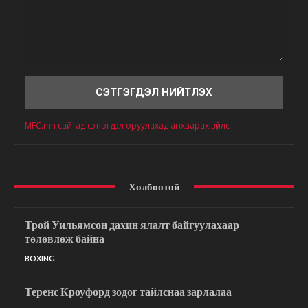
Сэтгэгдэл
MFC.mn сайтад сэтгэгдэл оруулахад анхаарах зүйлс
Холбоотой
Трой Уильямсон дахин ялалт байгуулахаар
төлөвлөж байна
BOXING
Теренс Кроуфорд зодог тайлснаа зарлалаа