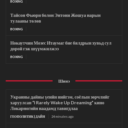
BOXING
Тайсон Фьюри болон Энтони Жошуа нарын
тулааны төлөв
BOXING
Нокаутчин Мозес Итаумаг бие бялдрын хувьд сул
дорой гэж шүүмжилжээ
BOXING
Шинэ
Украины дайны үеийн нийгэм, соёлын зөрчлийг
харуулсан “I Rarely Wake Up Dreaming” кино
Локарногийн наадамд тавигдлаа
ГЕОПОЛИТИК | ДАЙН
24 minutes ago