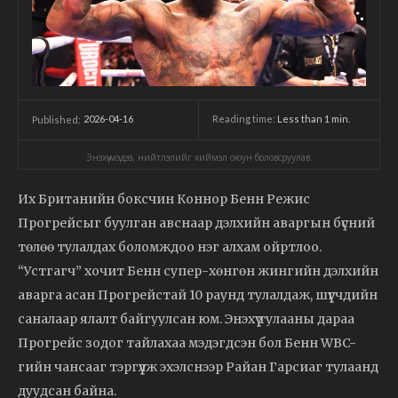
2026-04-16
Reading time:
Less than 1
min.
Published:
Энэхүү мэдээ, нийтлэлийг хиймэл оюун боловсруулав.
Их Британийн боксчин Коннор Бенн Режис
Прогрейсыг буулган авснаар дэлхийн аваргын бүсний
төлөө тулалдах боломждоо нэг алхам ойртлоо.
“Устгагч” хочит Бенн супер-хөнгөн жингийн дэлхийн
аварга асан Прогрейстай 10 раунд тулалдаж, шүүгчдийн
саналаар ялалт байгуулсан юм. Энэхүү тулааны дараа
Прогрейс зодог тайлахаа мэдэгдсэн бол Бенн WBC-
гийн чансааг тэргүүлж эхэлснээр Райан Гарсиаг тулаанд
дуудсан байна.