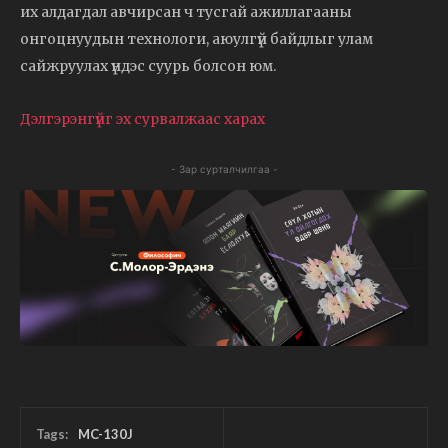
их алдагдал авчирсан ч тусгай ажиллагааны
онгоцнуудын технологи, аюулгүй байдлыг улам
сайжруулах үндэс суурь болсон юм.
Дэлгэрэнгүйг эх сурвалжаас харах
- Зар сурталчилгаа -
Tags:
MC-130J