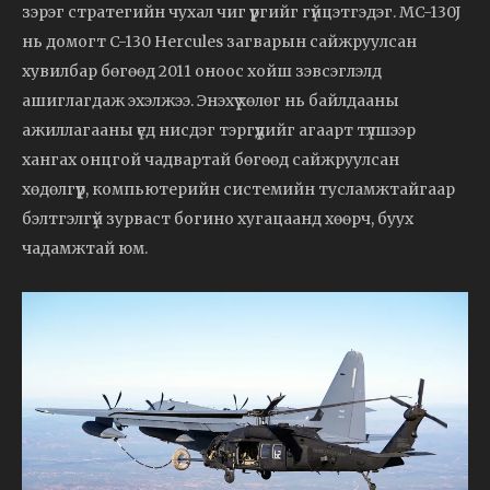
зэрэг стратегийн чухал чиг үүргийг гүйцэтгэдэг. MC-130J
нь домогт C-130 Hercules загварын сайжруулсан
хувилбар бөгөөд 2011 оноос хойш зэвсэглэлд
ашиглагдаж эхэлжээ. Энэхүү хөлөг нь байлдааны
ажиллагааны үед нисдэг тэргүүдийг агаарт түлшээр
хангах онцгой чадвартай бөгөөд сайжруулсан
хөдөлгүүр, компьютерийн системийн тусламжтайгаар
бэлтгэлгүй зурваст богино хугацаанд хөөрч, буух
чадамжтай юм.