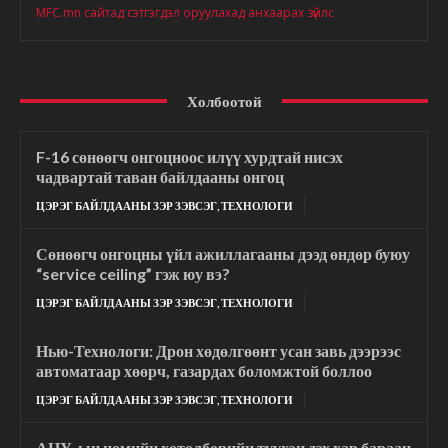
MFC.mn сайтад сэтгэгдэл оруулахад анхаарах зүйлс
Холбоотой
F-16 сөнөөгч онгоцноос илүү хурдтай нисэх
чадвартай таван байлдааны онгоц
ЦЭРЭГ БАЙЛДААНЫ ЗЭР ЗЭВСЭГ, ТЕХНОЛОГИ
Сөнөөгч онгоцны үйл ажиллагааны дээд өндөр буюу
“service ceiling” гэж юу вэ?
ЦЭРЭГ БАЙЛДААНЫ ЗЭР ЗЭВСЭГ, ТЕХНОЛОГИ
Нью-Технологи: Дрон хөдөлгөөнт усан завь дээрээс
автоматаар хөөрч, газардах боломжтой боллоо
ЦЭРЭГ БАЙЛДААНЫ ЗЭР ЗЭВСЭГ, ТЕХНОЛОГИ
АНУ-ын цөмийн хөтөлбөрийн түүхэн дэх хар бараан