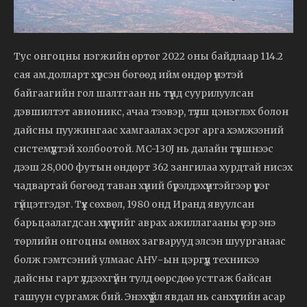
Тус онгоцны нэгжийн өртөг 2022 оны байдлаар 114.2
сая ам.долларт хүрсэн бөгөөд ийм өндөр үнэтэй
байгаагийн гол шалтгаан нь түүнд суурилуулсан
дэвшилтэт авионикс, ачаа тээвэр, түлш цэнэглэх болон
дайсны пуужингаас хамгаалах эсрэг арга хэмжээний
системүүдтэй холбоотой. MC-130J нь далайн түвшнээс
дээш 28,000 футын өндөрт 362 зангилаа хурдтай нисэх
чадвартай бөгөөд таван хүний бүрэлдэхүүнтэйгээр үүрэг
гүйцэтгэдэг. Түүх сөхвөл, 1980 онд Иранд явуулсан
барьцаалагдсан хүмүүсийг аврах ажиллагааны үеэр энэ
төрлийн онгоцны өмнөх загварууд элсэн шуурганаас
болж гэмтсэний улмаас АНУ-ын цэргүүд техникээ
дайсны гарт үлдээхгүйн тулд өөрсдөө устгаж байсан
гашуун сургамж бий. Энэхүү үйл явдал нь санхүүгийн асар