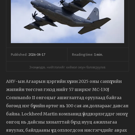
2026-04-17
Reading time:
1
min.
Published:
Энэхүү мэдээ, нийтлэлийг хиймэл оюун боловсруулав.
АНУ-ын Агаарын цэргийн хүчин 2025 оны санхүүгийн
жилийн төгсгөл гэхэд нийт 57 ширхэг MC-130J
Commando II онгоцыг ашиглалтад оруулаад байгаа
бөгөөд нэг бүрийн өртөг нь 100 сая ам.доллараас давсан
байна. Lockheed Martin компанид үйлдвэрлэгддэг энэхүү
онгоц нь дайсны хяналттай бүсэд нууц ажиллагаа
явуулах, байлдааны үед олзлогдсон нисгэгчдийг аврах