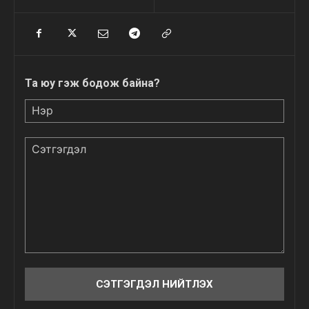
Та юу гэж бодож байна?
Нэр
Сэтгэгдэл