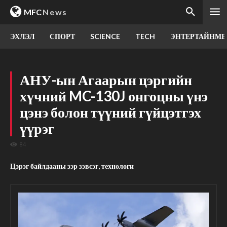
MFC
News
ЭХЛЭЛ
СПОРТ
SCIENCE
TECH
ЭНТЕРТАЙНМЕ
АНУ-ын Агаарын цэргийн
хүчний MC-130J онгоцны үнэ
цэнэ болон түүний гүйцэтгэх
үүрэг
84
Цэрэг байлдааны зэр зэвсэг, технологи