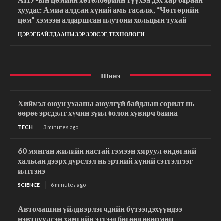
хуудас: Амиа алдсан хүний ​​амь тасалж, “Чөтгөрийн
цөм” хэмээн алдаршсан плутони хольцын тухай
ЦЭРЭГ БАЙЛДААНЫ ЗЭР ЗЭВСЭГ, ТЕХНОЛОГИ
Шинэ
Хиймэл оюун ухааны аюулгүй байдлын сорилт нь
өөрөө эрсдэлт хүчин зүйл болон хувирч байна
TECH
3 minutes ago
60 мянган жилийн настай тэмээн хяруул өндөгний
хальсан дээрх дүрслэл нь эртний хүний сэтгэлгээг
илтгэнэ
SCIENCE
6 minutes ago
Автомашин үйлдвэрлэгчдийн бүтээгдэхүүндээ
нэвтрүүлсэн хамгийн этгээд бөгөөд өвөрмөц