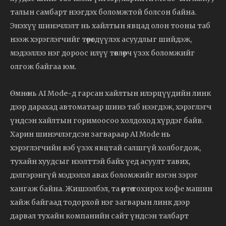
талын самбарт нээгдэх боломжтой болсон байна.
Энэхүү шинэчлэлт нь хайлтын явцад олон тооны таб
нээж хэрэглэгчийг төөрөгдүүлэх асуудлыг шийдэж,
мэдээллээ нэг дороос илүү төвлөрч үзэх боломжийг
олгож байгаа юм.
Өмнө нь AI Mode-д гарсан хайлтын илэрцүүдийн линк
дээр дарахад автоматаар шинэ таб нээгдэж, хэрэглэгч
үндсэн хайлтын горимоосоо холдоход хүрдэг байв.
Харин шинэчлэгдсэн загвараар AI Mode нь
хэрэглэгчийн вэб үзэх явцтай салшгүй холбогдож,
тухайн хуудсыг нээлттэй байх үед асуулт тавих,
дэлгэрэнгүй мэдээлэл авах боломжийг нэгэн зэрэг
хангаж байна. Жишээлбэл, та өөртөө тохирох кофе машин
хайж байгаад тодорхой нэг загварын линк дээр
дарвал тухайн компанийн сайт үндсэн талбарт