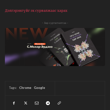
Дэлгэрэнгүйг эх сурвалжаас харах
- Зар сурталчилгаа -
Tags:
Chrome
Google