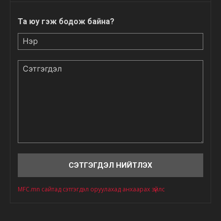
Та юу гэж бодож байна?
Нэр
Сэтгэгдэл
MFC.mn сайтад сэтгэгдэл оруулахад анхаарах зүйлс