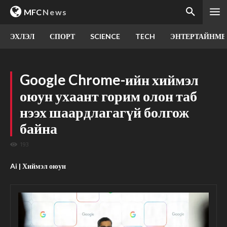
MFC
News
ЭХЛЭЛ
СПОРТ
SCIENCE
TECH
ЭНТЕРТАЙНМЕ
Google Chrome-ийн хиймэл
оюун ухаант горим олон таб
нээх шаардлагагүй болгож
байна
193
Ai | Хиймэл оюун