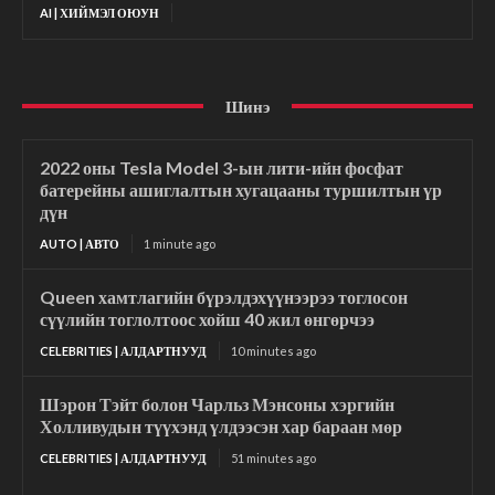
AI | ХИЙМЭЛ ОЮУН
Шинэ
2022 оны Tesla Model 3-ын лити-ийн фосфат
батерейны ашиглалтын хугацааны туршилтын үр
дүн
AUTO | АВТО
1 minute ago
Queen хамтлагийн бүрэлдэхүүнээрээ тоглосон
сүүлийн тоглолтоос хойш 40 жил өнгөрчээ
CELEBRITIES | АЛДАРТНУУД
10 minutes ago
Шэрон Тэйт болон Чарльз Мэнсоны хэргийн
Холливудын түүхэнд үлдээсэн хар бараан мөр
CELEBRITIES | АЛДАРТНУУД
51 minutes ago