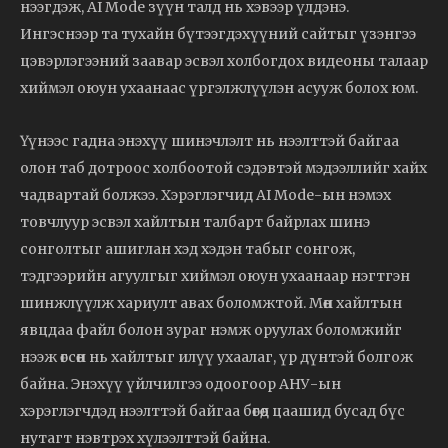
нээгдэж, AI Mode зүүн талд нь хэвээр үлдэнэ.
Ингэснээр та тухайн бүтээгдэхүүний сайтыг үзэнгээ
цэвэрлэгээний заавар эсвэл холбогдох видеоны талаар
хиймэл оюун ухаанаас үргэлжлүүлэн асууж болох юм.
Үүнээс гадна энэхүү шинэчлэлт нь нээлттэй байгаа
олон таб дотроос холбоотой сэдэвтэй мэдээллийг хайх
чадвартай болжээ. Хэрэглэгчид AI Mode-ын нэмэх
товчлуур эсвэл хайлтын талбарт байрлах шинэ
сонголтыг ашиглан хэд хэдэн табыг сонгож,
тэдгээрийн агуулгыг хиймэл оюун ухаанаар нэгтгэн
шинжлүүлж хариулт авах боломжтой. Мөн хайлтын
явцдаа файл болон зураг нэмж оруулах боломжийг
нээж өгсөн нь хайлтыг илүү ухаалаг, үр дүнтэй болгож
байна. Энэхүү үйлчилгээ одоогоор АНУ-ын
хэрэглэгчдэд нээлттэй байгаа бөгөөд цаашид бусад бүс
нутагт нэвтрэх хүлээлттэй байна.