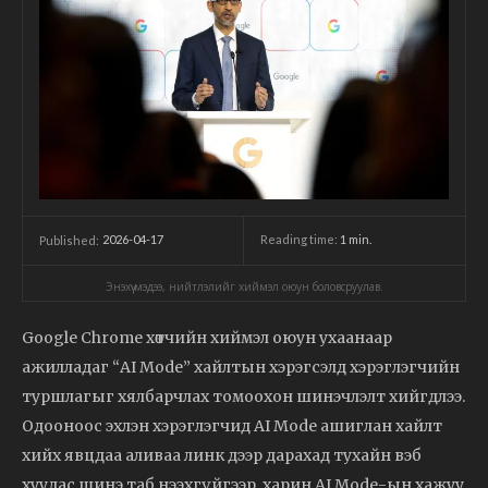
2026-04-17
Reading time:
1
min.
Published:
Энэхүү мэдээ, нийтлэлийг хиймэл оюун боловсруулав.
Google Chrome хөтчийн хиймэл оюун ухаанаар
ажилладаг “AI Mode” хайлтын хэрэгсэлд хэрэглэгчийн
туршлагыг хялбарчлах томоохон шинэчлэлт хийгдлээ.
Одооноос эхлэн хэрэглэгчид AI Mode ашиглан хайлт
хийх явцдаа аливаа линк дээр дарахад тухайн вэб
хуудас шинэ таб нээхгүйгээр, харин AI Mode-ын хажуу