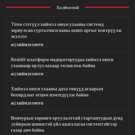
Холбоотой
Time сэтгүүл хиймэл оюун ухааны системд
зориулсан сурталчилгааны шинэ аргыг нэвтрүүлж
эхэллээ
AI | ХИЙМЭЛ ОЮУН
Reddit платформ модераторуудаа хиймэл оюун
ухаанаар орлуулахаар төлөвлөж байна
AI | ХИЙМЭЛ ОЮУН
Хиймэл оюун ухааны дата төвүүд агаарын
бохирдлыг огцом нэмэгдүүлж байна
AI | ХИЙМЭЛ ОЮУН
Венчурын хөрөнгө оруулалттай стартапуудын дунд
луйврын шинжтэй үйл ажиллагаа системтэйгээр
газар авч байна