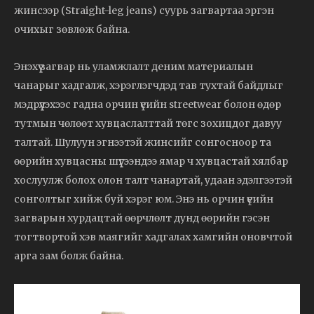
жинсээр (Straight-leg jeans) суурь загвартаа эргэн
очихыг зөвлөж байна.
Энэхүү загвар нь уламжлалт деним материалын
чанарыг хадгалж, хэрэглэгчдэд тав тухтай байдлыг
мэдрүүлэхээс гадна орчин үеийн streetwear болон өдөр
тутмын чөлөөт хувцаслалттай төгс зохицдог давуу
талтай. Шулуун эгнээтэй жинсийг сонгосноор та
өөрийн хувцасны шүүгээндээ ямар ч хувцастай хялбар
хослуулж болох олон талт чанартай, удаан эдэлгээтэй
сонголтыг хийж буй хэрэг юм. Энэ нь орчин үеийн
загварын хурдацтай өөрчлөлт дунд өөрийн гэсэн
тогтвортой хэв маягийг хадгалах хамгийн оновчтой
арга зам болж байна.