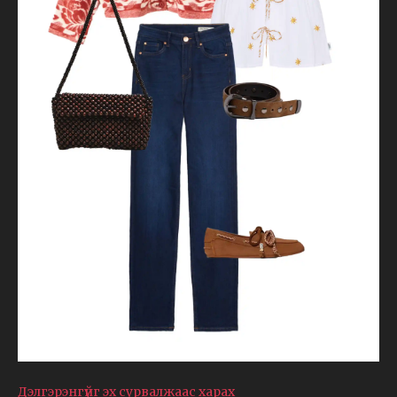
Дэлгэрэнгүйг эх сурвалжаас харах