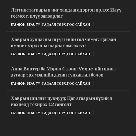
Леггинс загварын чиг хандлагад эргэн ирлээ: Илүү
гоёмсог, илүү загварлаг
FASHION, BEAUTY | ГАДААД ТӨРХ, ГОО САЙХАН
Хаврын хувцасны шүүгээний гол чимэг: Цагаан
өмдийг хэрхэн загварлаг өмсөх вэ?
FASHION, BEAUTY | ГАДААД ТӨРХ, ГОО САЙХАН
Анна Винтур ба Мэрил Стрип: Vogue-ийн шинэ
дугаар эрх мэдлийн дахин тунхаглал болов
FASHION, BEAUTY | ГАДААД ТӨРХ, ГОО САЙХАН
Хаврын шилдэг цувнууд: Цаг агаарын бүхий л
нөхцөлд тохирох 12 сонголт
FASHION, BEAUTY | ГАДААД ТӨРХ, ГОО САЙХАН