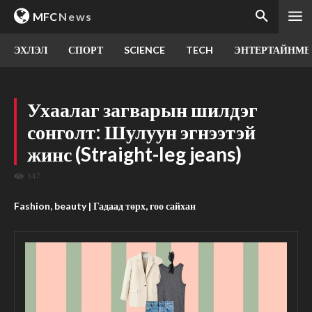
MFC
News
ЭХЛЭЛ
СПОРТ
SCIENCE
TECH
ЭНТЕРТАЙНМЕ
Ухаалаг загварын шилдэг
сонголт: Шулуун эгнээтэй
жинс (Straight-leg jeans)
147
Fashion, beauty | Гадаад төрх, гоо сайхан