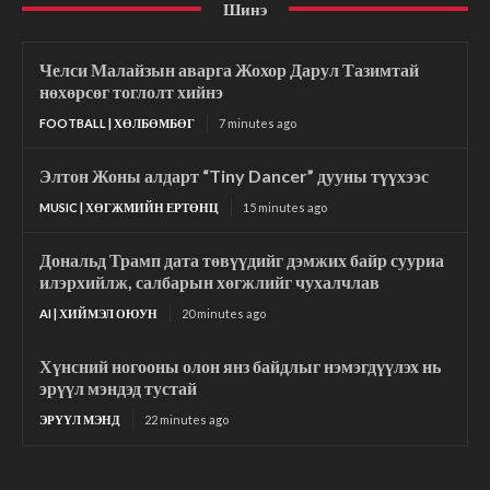
Шинэ
Челси Малайзын аварга Жохор Дарул Тазимтай
нөхөрсөг тоглолт хийнэ
FOOTBALL | ХӨЛБӨМБӨГ
7 minutes ago
Элтон Жоны алдарт “Tiny Dancer” дууны түүхээс
MUSIC | ХӨГЖМИЙН ЕРТӨНЦ
15 minutes ago
Дональд Трамп дата төвүүдийг дэмжих байр сууриа
илэрхийлж, салбарын хөгжлийг чухалчлав
AI | ХИЙМЭЛ ОЮУН
20 minutes ago
Хүнсний ногооны олон янз байдлыг нэмэгдүүлэх нь
эрүүл мэндэд тустай
ЭРҮҮЛ МЭНД
22 minutes ago