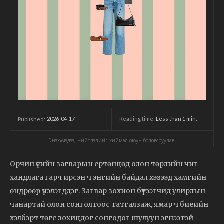
2026-04-17
Reading time:
Less than 1
min.
Published:
Энэхүү мэдээ, нийтлэлийг хиймэл оюун боловсруулав.
Орчин үеийн загварын ертөнцөд олон төрлийн чиг
хандлага гарч ирсэн ч энгийн байдал хэзээд хамгийн
өндрөөр үнэлэгддэг. Загвар зохион бүтээгчид улирлын
чанартай олон сонголтоос татгалзаж, ямар ч биеийн
хэлбэрт төгс зохицдог сонгодог шулуун эгнээтэй