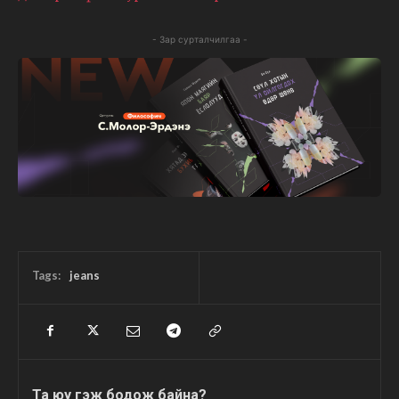
- Зар сурталчилгаа -
Tags:
jeans
Та юу гэж бодож байна?