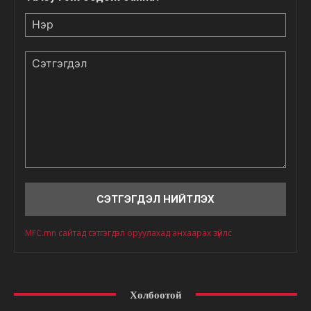
Нэр
Сэтгэгдэл
MFC.mn сайтад сэтгэгдэл оруулахад анхаарах зүйлс
Холбоотой