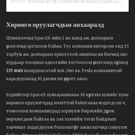
A
POST SHARED BY BLOOMBERG BUSINESS (@BLOOMBERGBUSINESS)
Хөрөнгө оруулагчдын анхааралд
Шинжээчид SpaceX-ийн 2 их наяд ам. долларын
үнэлгээнд эргэлзэж байна. Тус компани өнгөрсөн онд 15
тэрбум ам. долларын орлоготой ажилласан бөгөөд энэ
хурдаар тооцвол одоогийн тогтоосон үнэлгээнд хүрэхэд
133 жил
шаардлагатай юм. Энэ нь Tesla компанитай
харьцуулахад 10 дахин их үзүүлэлт ажээ.
Хэдийгээр SpaceX хувьцааныхаа 30 хүртэлх хувийг хувь
хөрөнгө оруулагчдад нээлттэй байлгахаа мэдэгдсэн ч,
томоохон компаниудад зориулж биржийн дүрэм
өөрчлөгдөж байгаа нь зах зээлийн тэгш байдлын
зарчмыг алдагдуулж болзошгүйг ажиглагчид сануулж