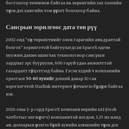
босгохоор төлөвлөж байгаа нь хөрөнгийн зах зээлийн
түүхэн дэх хамгийн том үзүүлэлт болохоор байна.
Сансрын зорилгоос дата төв рүү
2002 онд “хүн төрөлхтнийг олон гарагийн амьдралтай
болгох” зорилготой байгуулагдсан SpaceX өдгөө
пуужин дахин ашиглах технологиор сансрын
зардлыг эрс бууруулж, 600 гаруй удаа амжилттай
газардалт гүйцэтгээд байна. Гэсэн хэдий ч компанийн
орлогын
50-80 хувийг
дэлхий даяар 10 сая
хэрэглэгчтэй Starlink интернэт үйлчилгээ бүрдүүлж байгаа
юм.
2026 оны 2-р сард SpaceX компани өөрийн xAI (Grok
чатботыг хөгжүүлэгч) компанитай нэгдэж, 1.25 их наяд
ам. долларын үнэлгээ бүхий хувийн хэвшлийн түүхэн дэх