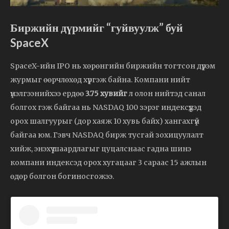
Биржийн дүрмийг “гуйвуулж” буй
SpaceX
SpaceX-ийн IPO нь хөрөнгийн биржийн тогтсон дүрэм
журмыг өөрчлөхөд хүргэж байна. Компани нийт
үнэлгээнийхээ ердөө
3.75 хувийг
л олон нийтэд санал
болгох гэж байгаа нь NASDAQ 100 зэрэг индексүүдэд
орох шалгуурыг (дор хаяж 10 хувь байх) хангахгүй
байгаа юм. Гэвч NASDAQ бирж тусгай зохицуулалт
хийж, энэхүү шаардлагыг цуцалснаас гадна шинэ
компани индексэд орох хугацааг 3 сараас 15 ажлын
өдөр болгон богиносгожээ.