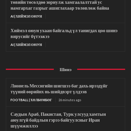
төвийн төсөлдөө зориулж хамгаалалттай ус
намгархаг газрыг ашиглахаар төлөвлөж байна
AI | ХИЙМЭЛ ОЮУН
Хиймэл оюун ухаан байгальд үл танигдах цоо шинэ
вирусийг бүтээжээ
AI | ХИЙМЭЛ ОЮУН
Шинэ
Лионель Мессигийн шигшээ баг дахь ирээдүйг
түүний өөрийнх нь шийдвэрт үлдээв
FOOTBALL | ХӨЛБӨМБӨГ
26 minutes ago
Саудын Араб, Пакистан, Турк улсууд хамтын
аюулгүй байдлын гэрээ байгуулсныг Иран
шүүмжиллээ