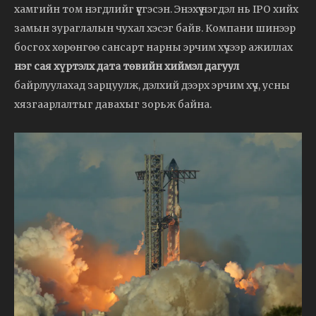
хамгийн том нэгдлийг үүсгэсэн. Энэхүү нэгдэл нь IPO хийх
замын зураглалын чухал хэсэг байв. Компани шинээр
босгох хөрөнгөө сансарт нарны эрчим хүчээр ажиллах
нэг сая хүртэлх дата төвийн хиймэл дагуул
байрлуулахад зарцуулж, дэлхий дээрх эрчим хүч, усны
хязгаарлалтыг давахыг зорьж байна.