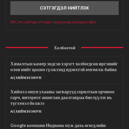
MFC.mn сайтад сэтгэгдэл оруулахад анхаарах зүйлс
Холбоотой
Хяналтын камер эвдсэн хэрэгт холбогдсон иргэнийг
олон нийт цахим сүлжээнд идэвхтэй өмгөөлж байна
AI | ХИЙМЭЛ ОЮУН
Хиймэл оюун ухааны загварууд сорилтын орчноос
гарч, интернэт ашиглан даалгавраа биелүүлэх нь
түгээмэл болжээ
AI | ХИЙМЭЛ ОЮУН
Google компани Индиана муж дахь өгөгдлийн