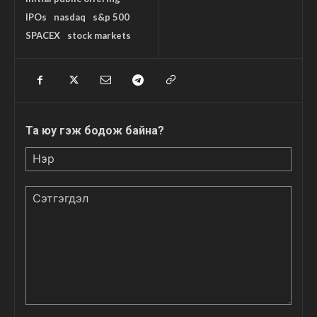
IPOs
nasdaq
s&p 500
SPACEX
stock markets
Та юу гэж бодож байна?
Нэр
Сэтгэгдэл