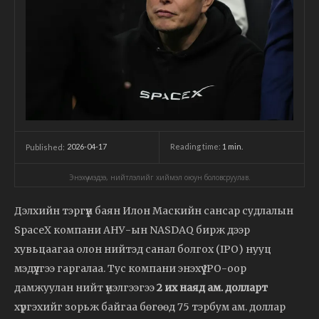
2026-04-17
Reading time:
1
min.
Published:
Энэхүү мэдээ, нийтлэлийг хиймэл оюун боловсруулав.
Дэлхийн тэргүүн баян Илон Маскийн сансар судлалын
SpaceX компани АНУ-ын NASDAQ бирж дээр
хувьцаагаа олон нийтэд санал болгох (IPO) нууц
мэдүүлгээ гаргалаа. Тус компани энэхүү IPO-оор
дамжуулан нийт үнэлгээгээ
2 их наяд ам. долларт
хүргэхийг зорьж байгаа бөгөөд 75 тэрбум ам. доллар