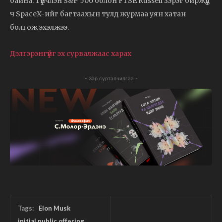
байна. Түүнчлэн S&P 500 болон FTSE Russell зэрэг биржүүд
ч SpaceX-ийг багтаахын тулд журмаа уян хатан
болгож эхэлжээ.
Дэлгэрэнгүйг эх сурвалжаас харах
- Зар сурталчилгаа -
Tags:
Elon Musk
initial public offering