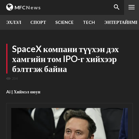
MFC
News
ЭХЛЭЛ
СПОРТ
SCIENCE
TECH
ЭНТЕРТАЙНМЕ
SpaceX компани түүхэн дэх
хамгийн том IPO-г хийхээр
бэлтгэж байна
204
Ai | Хиймэл оюун