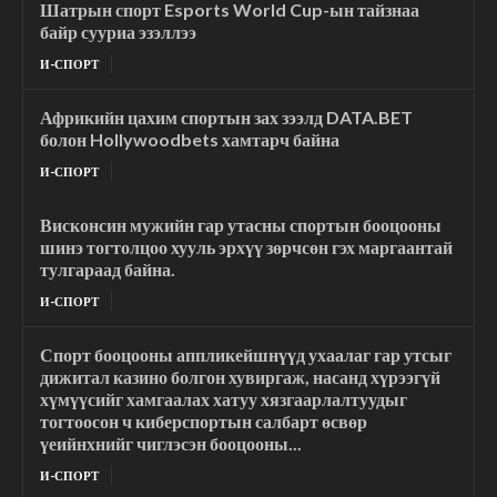
Шатрын спорт Esports World Cup-ын тайзнаа
байр сууриа эзэллээ
И-СПОРТ
Африкийн цахим спортын зах зээлд DATA.BET
болон Hollywoodbets хамтарч байна
И-СПОРТ
Висконсин мужийн гар утасны спортын бооцооны
шинэ тогтолцоо хууль эрхүү зөрчсөн гэх маргаантай
тулгараад байна.
И-СПОРТ
Спорт бооцооны аппликейшнүүд ухаалаг гар утсыг
дижитал казино болгон хувиргаж, насанд хүрээгүй
хүмүүсийг хамгаалах хатуу хязгаарлалтуудыг
тогтоосон ч киберспортын салбарт өсвөр
үеийнхнийг чиглэсэн бооцооны...
И-СПОРТ