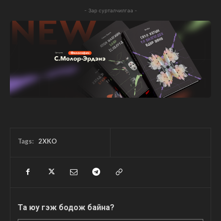
- Зар сурталчилгаа -
Tags:
2XKO
Та юу гэж бодож байна?