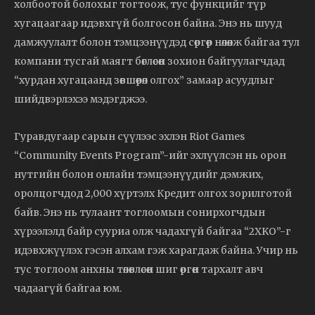
холбоотой болохыг тогтоож, тус функцийг түр
хугацаагаар идэвхгүй болгосон байна. Энэ нь шууд
дамжуулалт болон тэмцээнүүдэд сөргөөр нөлөөлж байгаа тул
компани тусгай маягт бөглөсөн зохион байгуулагчдад
“хурдан хугацаанд зөвшөөрөл олгох” замаар асуудлыг
шийдвэрлэхээ мэдэгджээ.
Гуравдугаар сарын сүүлээс эхлэн Riot Games
“Community Events Program”-ийг эхлүүлсэн нь орон
нутгийн болон онлайн тэмцээнүүдийг дэмжих,
оролцогчдод 2,000 хүртэлх Кредит олгох зорилготой
байв. Энэ нь тулаант тоглоомын сонирхогчдын
хүрээлэлд байр сууриа олж чадахгүй байгаа “2XKO”-г
идэвхжүүлэх гэсэн алхам гэж харагдаж байна. Учир нь
тус тоглоом анхны төлөвлөсөн шиг өргөн тархалт авч
чадаагүй байгаа юм.