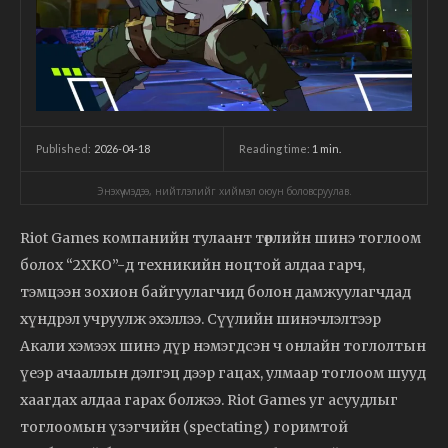
2026-04-18
Reading time:
1
min.
Published:
Энэхүү мэдээ, нийтлэлийг хиймэл оюун боловсруулав.
Riot Games компанийн тулаант төрлийн шинэ тоглоом
болох “2XKO”-д техникийн ноцтой алдаа гарч,
тэмцээн зохион байгуулагчид болон дамжуулагчдад
хүндрэл учруулж эхэллээ. Сүүлийн шинэчлэлтээр
Акали хэмээх шинэ дүр нэмэгдсэн ч онлайн тоглолтын
үеэр ачааллын дэлгэц дээр гацах, улмаар тоглоом шууд
хаагдах алдаа гарах болжээ. Riot Games уг асуудлыг
тоглоомын үзэгчийн (spectating) горимтой