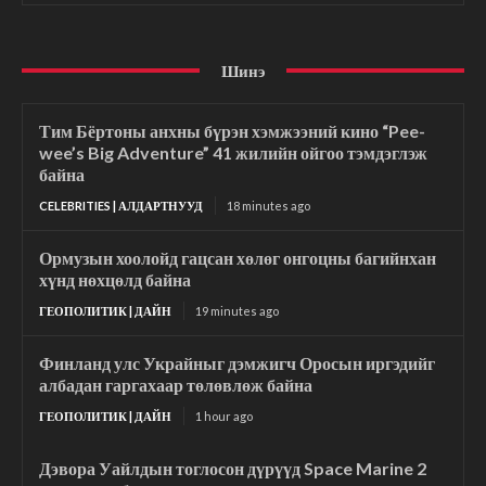
Шинэ
Тим Бёртоны анхны бүрэн хэмжээний кино “Pee-
wee’s Big Adventure” 41 жилийн ойгоо тэмдэглэж
байна
CELEBRITIES | АЛДАРТНУУД
18 minutes ago
Ормузын хоолойд гацсан хөлөг онгоцны багийнхан
хүнд нөхцөлд байна
ГЕОПОЛИТИК | ДАЙН
19 minutes ago
Финланд улс Украйныг дэмжигч Оросын иргэдийг
албадан гаргахаар төлөвлөж байна
ГЕОПОЛИТИК | ДАЙН
1 hour ago
Дэвора Уайлдын тоглосон дүрүүд Space Marine 2