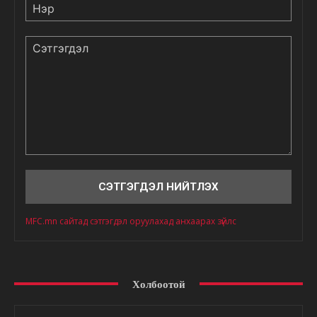
Нэр
Сэтгэгдэл
MFC.mn сайтад сэтгэгдэл оруулахад анхаарах зүйлс
Холбоотой