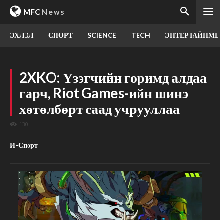
MFC
News
ЭХЛЭЛ
СПОРТ
SCIENCE
TECH
ЭНТЕРТАЙНМЕ
2XKO: Үзэгчийн горимд алдаа
гарч, Riot Games-ийн шинэ
хөтөлбөрт саад учрууллаа
130
И-Спорт