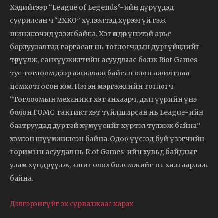
Хэдийгээр “League of Legends”-ийн дүрүүдэд
суурилсан ч “2XKO” хүлээлтэд хүрээгүй гэж
шинжээчид үзэж байна. Хэт өндөр үнэтэй арьс
борлуулалтад гаргасан нь тоглогчдын дургүйцлийг
төрүүлж, санхүүжилтийн асуудлаас болж Riot Games
тус тоглоом дээр ажиллаж байсан олон ажилтнаа
цомхотгосон юм. Нэгэн мэргэжлийн тоглогч
“Тоглоомын механикт хэт анхаарч, дэлгүүрийн үнэ
болон FOMO тактикт хэт туйлширсан нь League-ийн
баатруудад дуртай хүмүүсийг хүртэл түлхэж байна”
хэмээн шүүмжилсэн байна. Одоо үүсээд буй үзэгчийн
горимын асуудал нь Riot Games-ийн хувьд байдлыг
улам хүндрүүлж, ашиг олох боломжийг нь хязгаарлаж
байна.
Дэлгэрэнгүйг эх сурвалжаас харах