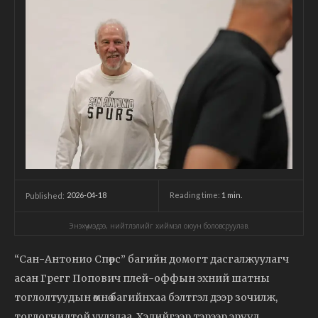
2026-04-18
Reading time:
1
min.
Published:
Энэхүү мэдээ, нийтлэлийг хиймэл оюун боловсруулав.
“Сан-Антонио Спөрс” багийн домогт дасгалжуулагч
асан Грегг Попович плей-оффын эхний шатны
тоглолтуудын өмнө багийнхаа бэлтгэл дээр зочилж,
тоглогчидтой уулзлаа. Хэдийгээр тэрээр эрүүл