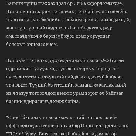
Багийн гүйцэтгэх захирал Ар.Си.Бьюфорд хэлэхдээ,
Поповичийн зарим тоглогчидтой байгуулсан холбоо
нь зөвхөн сагсан бөмбөгийн талбайгаар хязгаарлагдахгүй,
маш гүн гүнзгий бөгөөд энэ нь багийн дотоод уур
амьсгалд үнэлж баршгүй хувь нэмэр оруулдаг
болохыг онцолсон юм.
Попович тоглогчдод хандан энэ улиралд 62-20 гэсэн
өндөр амжилт үзүүлэхэд тусалсан тэрхүү “процесс”
буюу өдөр тутмын тууштай байдлаа алдахгүй байхыг
уриалжээ. Түүний бэлтгэлийн зааланд харагдах төдий
нь л залуу тоглогчдод нэмэлт урам зориг өгч байгааг
багийн удирдлагууд хэлж байна.
“Спөрс” баг энэ улиралд амжилттай тоглож, плей-
оффт өндөр хүлээлттэй байгаа бөгөөд Попович ард талд нь
“El Jefe” буюу “Босс” хэвээр байж, багаа дэмжсээр