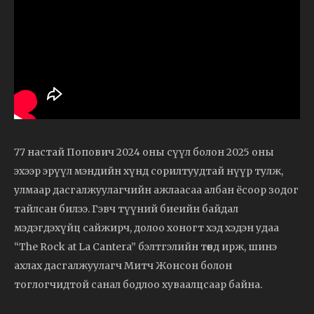
77 настай Попович 2024 оны сүүл болон 2025 оны
эхээр эрүүл мэндийн хүнд сорилтуудтай нүүр тулж,
улмаар дасгалжуулагчийн ажлаасаа албан ёсоор зодог
тайлсан билээ. Гэвч түүний биеийн байдал
мэдэгдэхүйц сайжирч, долоо хоногт хэд хэдэн удаа
“The Rock at La Cantera” бэлтгэлийн төвд ирж, шинэ
ахлах дасгалжуулагч Митч Жонсон болон
тоглогчидтой санал бодлоо хуваалцсаар байна.