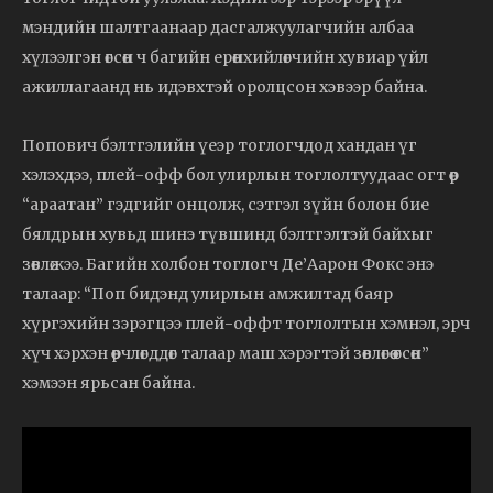
мэндийн шалтгаанаар дасгалжуулагчийн албаа
хүлээлгэн өгсөн ч багийн ерөнхийлөгчийн хувиар үйл
ажиллагаанд нь идэвхтэй оролцсон хэвээр байна.
Попович бэлтгэлийн үеэр тоглогчдод хандан үг
хэлэхдээ, плей-офф бол улирлын тоглолтуудаас огт өөр
“араатан” гэдгийг онцолж, сэтгэл зүйн болон бие
бялдрын хувьд шинэ түвшинд бэлтгэлтэй байхыг
зөвлөжээ. Багийн холбон тоглогч Де’Аарон Фокс энэ
талаар: “Поп бидэнд улирлын амжилтад баяр
хүргэхийн зэрэгцээ плей-оффт тоглолтын хэмнэл, эрч
хүч хэрхэн өөрчлөгддөг талаар маш хэрэгтэй зөвлөгөө өгсөн”
хэмээн ярьсан байна.