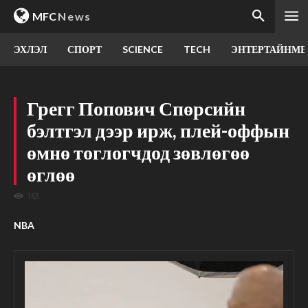
MFC
News
ЭХЛЭЛ
СПОРТ
SCIENCE
TECH
ЭНТЕРТАЙНМЕ
Грегг Попович Спөрсийн
бэлтгэл дээр ирж, плей-оффын
өмнө тоглогчдод зөвлөгөө
өглөө
163
NBA