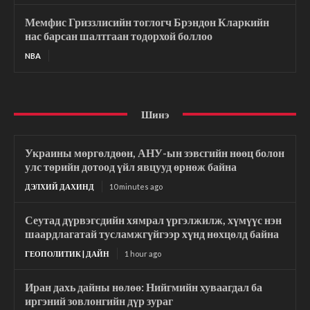
Мемфис Гриззлисийн тоглогч Брэндон Кларкийн
нас барсан шалтгаан тодорхой боллоо
NBA
Шинэ
Украины мөргөлдөөн, АНУ-ын зэвсгийн нөөц болон
улс төрийн дотоод үйл явцууд өрнөж байна
ДЭЛХИЙ ДАХИНД
10 minutes ago
Сеутад дүрвэгсдийн хямрал үргэлжилж, хүмүүс нэн
шаардлагатай тусламжгүйгээр хүнд нөхцөлд байна
ГЕОПОЛИТИК | ДАЙН
1 hour ago
Иран дахь дайны нөлөө: Нийгмийн хуваагдал ба
иргэний зовлонгийн дүр зураг