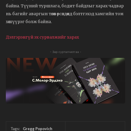
байна. Түүний туршлага, бодит байдлыг харах чадвар
нь багийг аваргын төлөөх өрсөлдөөнд бэлтгэхэд хамгийн том
хөшүүрэг болж байна.
Дэлгэрэнгүй эх сурвалжийг харах
- Зар сурталчилгаа -
Tags:
Gregg Popovich