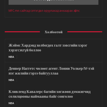
MFC.mn сайтад сэтгэгдэл оруулахад анхаарах зүйлс
Холбоотой
Жэймс Хардэнд холбогдох галт зэвсгийн хэрэг
хэрэгсэхгүй боллоо
NBA
Денвер Наггетс чөлөөт агент Лонни Уолкер IV-тэй
нэг жилийн гэрээ байгууллаа
NBA
Кливленд Кавалерс багийн хөгжөөн дэмжигчид
солилцооны наймааны байг сонголоо
NBA