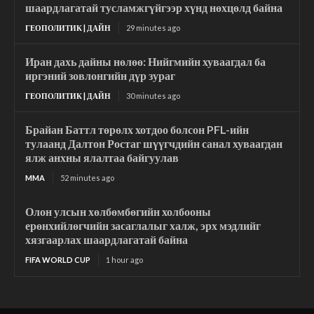
шаардлагатай тусламжгүйгээр хүнд нөхцөлд байна
ГЕОПОЛИТИК | ДАЙН
29 minutes ago
Иран дахь дайны нөлөө: Нийгмийн хуваагдал ба
иргэний зовлонгийн дүр зураг
ГЕОПОЛИТИК | ДАЙН
30 minutes ago
Брайан Баттл төрөлх хотдоо болсон PFL-ийн
тулаанд Далтон Ростаг шүүгчдийн санал хуваагдан
ялж анхны ялалтаа байгуулав
MMA
52 minutes ago
Олон улсын хөлбөмбөгийн холбооны
ерөнхийлөгчийн засаглалыг халж, эрх мэдлийг
хязгаарлах шаардлагатай байна
FIFA WORLD CUP
1 hour ago