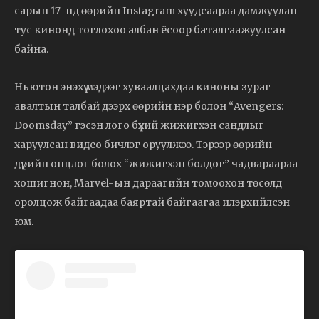
сарын 17-нд өөрийн Instagram хуудсаараа дамжуулан
тус кинонд тоглохоо албан ёсоор баталгаажуулсан
байна.
Ньютон энэхүү мэдээг хуваалцахдаа киноны зураг
авалтын талбай дээрх өөрийн нэр болон “Avengers:
Doomsday” гэсэн лого бүхий жижигхэн сандлыг
харуулсан видео бичлэг оруулжээ. Тэрээр өөрийн
дүрийн онцлог болох “жижигхэн болдог” чадвараараа
хошигнон, Marvel-ын дараагийн томоохон төсөлд
оролцож байгаадаа баяртай байгаагаа илэрхийлсэн
юм.