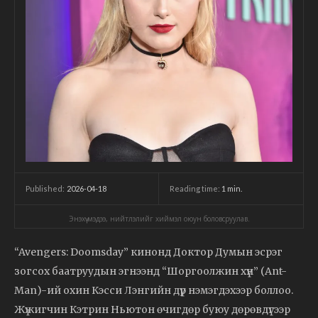
2026-04-18
Reading time:
1
min.
Published:
Энэхүү мэдээ, нийтлэлийг хиймэл оюун боловсруулав.
“Avengers: Doomsday” кинонд Доктор Думын эсрэг
зогсох баатруудын эгнээнд “Шоргоолжин хүн” (Ant-
Man)-ий охин Кэсси Лэнгийн дүр нэмэгдэхээр боллоо.
Жүжигчин Кэтрин Ньютон өчигдөр буюу дөрөвдүгээр