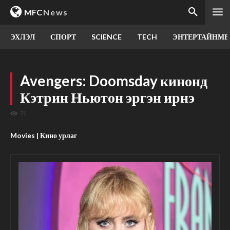
MFC
News
ЭХЛЭЛ
СПОРТ
SCIENCE
TECH
ЭНТЕРТАЙНМЕ
Avengers: Doomsday кинонд
Кэтрин Ньютон эргэн ирнэ
76
Movies | Кино урлаг