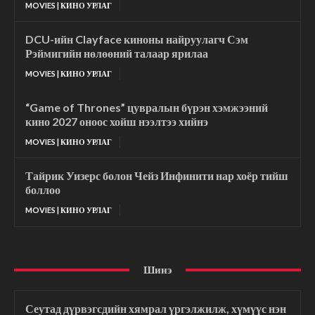
MOVIES | КИНО УРЛАГ
DCU-ийн Clayface киноны найруулагч Сэм
Рэймигийн нөлөөний талаар ярилаа
MOVIES | КИНО УРЛАГ
“Game of Thrones” цувралын бүрэн хэмжээний
кино 2027 оноос хойш нээлтээ хийнэ
MOVIES | КИНО УРЛАГ
Тайрик Уизерс болон Чейз Инфинити нар хоёр тийш
боллоо
MOVIES | КИНО УРЛАГ
Шинэ
Сеутад дүрвэгсдийн хямрал үргэлжилж, хүмүүс нэн