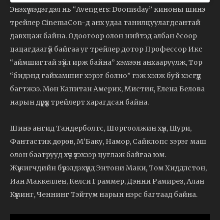
Энэхүү мэдэгдэл нь “Avengers: Doomsday” киноны шинэ
трейлер CinemaCon-д анх удаа танилцуулагдсантай
давхцаж байна. Одоогоор олон нийтэд албан ёсоор
цацагдаагүй байгаа уг трейлер дотор Профессор Икс
“аймшигтай зүйл ирж байна” хэмээн анхааруулж, Тор
“бидэнд гайхамшиг хэрэг болно” гэж хэлж буй хэсгүүд
багтжээ. Мөн Капитан Америк, Мистик, Елена Белова
нарын дүрүүд трейлерт харагдсан байна.
Шинэ ангид Тандерболтс, Шоргоолжин хүн, Шури,
Фантастик дөрөв, М’Баку, Намор, Сайклопс зэрэг маш
олон баатрууд хүч үзэхээр цуглаж байгаа юм.
Жүжигчдийн бүрэлдэхүүнд Энтони Маки, Том Хиддлстон,
Иан Маккеллен, Келси Граммер, Дэнни Рамирез, Алан
Күүминг, Ченнинг Тэйтум нарын нэрс багтаад байна.