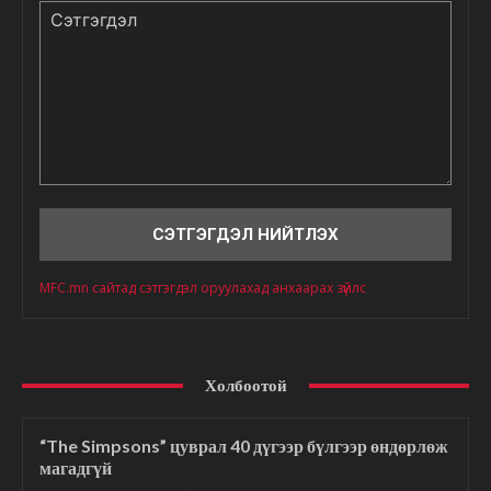
Сэтгэгдэл
MFC.mn сайтад сэтгэгдэл оруулахад анхаарах зүйлс
Холбоотой
“The Simpsons” цуврал 40 дүгээр бүлгээр өндөрлөж
магадгүй