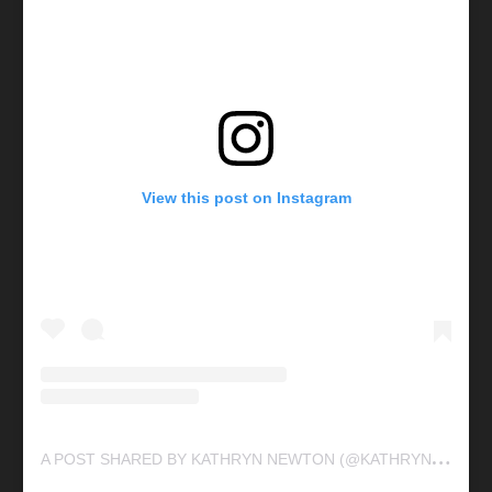
View this post on Instagram
A
POST SHARED BY KATHRYN NEWTON (@KATHRYNNEWTON)