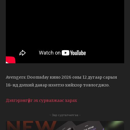
Avengers: Doomsday кино 2026 оны 12 дугаар сарын
18-нд дэлхий даяар нээлтээ хийхээр товлогджээ.
Дэлгэрэнгүйг эх сурвалжаас харах
- Зар сурталчилгаа -