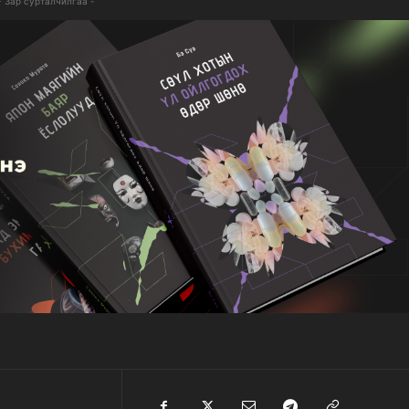
- Зар сурталчилгаа -