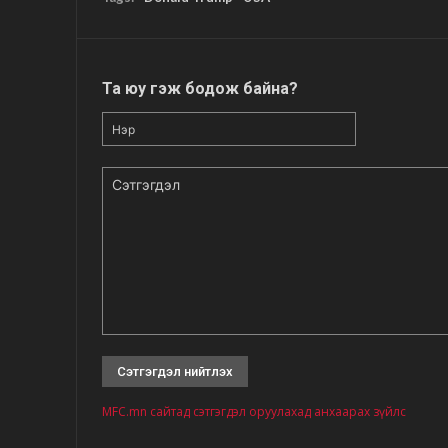
Та юу гэж бодож байна?
Нэр
Сэтгэгдэл
MFC.mn сайтад сэтгэгдэл оруулахад анхаарах зүйлс