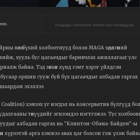
min.
Энэхүү мэдээ, нийтлэлийг хиймэл оюун боловсруулав.
ны нөлөө бүхий холбоотнууд болон MAGA хөдөлгөөний
 хийж, хууль бус цагаачдыг баривчлах ажиллагааг улс
алж байна. Тэд зөвхөн хүнд гэмт хэрэг үйлдсэн
 бусаар оршин сууж буй бүх цагаачдыг албадан гаргах
шаардаж эхэллээ.
Coalition) хэмээх уг нэгдэл нь консерватив бүлгүүд бо
далгааны төвүүдийг эгнээндээ нэгтгэжээ. Тус холбоо
истуудыг албадан гаргах нь “Клинтон-Обама-Байден”-ы
ргөн хүрээтэй арга хэмжээ авах цаг болсон гэж үзэж байн