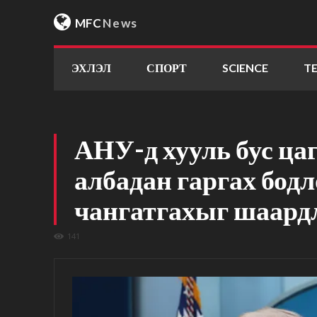
MFC
News
ЭХЛЭЛ
СПОРТ
SCIENCE
T
АНУ-д хууль бус ца
албадан гаргах бодл
чангатгахыг шаард
141