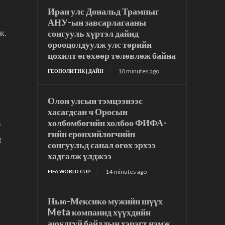
Иран улс Дональд Трампыг
АНУ-ын завсарлагааны
сонгууль хүртэл дайнд
ж.
орооцолдуулж улс төрийн
цохилт өгөхөөр төлөвлөж байна
10 minutes ago
ГЕОПОЛИТИК | ДАЙН
Олон улсын тэмцээнээс
хасагдсан ч Оросын
хөлбөмбөгийн холбоо ФИФА-
р
гийн ерөнхийлөгчийн
ч
сонгуульд санал өгөх эрхээ
хадгалж үлджээ
14 minutes ago
FIFA WORLD CUP
Нью-Мексико мужийн шүүх
Meta компанид хүүхдийн
аюулгүй байдлын хэрэгт нэмж