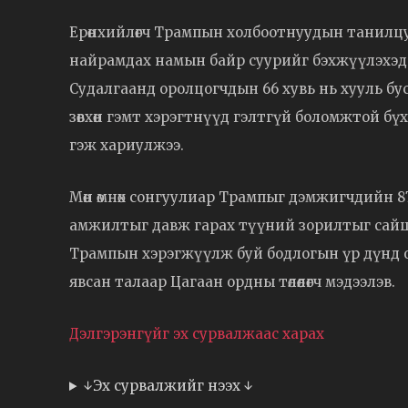
Ерөнхийлөгч Трампын холбоотнуудын танилцу
найрамдах намын байр суурийг бэхжүүлэхэд 
Судалгаанд оролцогчдын 66 хувь нь хууль бу
зөвхөн гэмт хэрэгтнүүд гэлтгүй боломжтой бү
гэж хариулжээ.
Мөн өмнөх сонгуулиар Трампыг дэмжигчдийн 8
амжилтыг давж гарах түүний зорилтыг сайш
Трампын хэрэгжүүлж буй бодлогын үр дүнд ой
явсан талаар Цагаан ордны төлөөлөгч мэдээлэв.
Дэлгэрэнгүйг эх сурвалжаас харах
↓Эх сурвалжийг нээх ↓