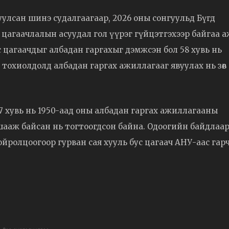
улсан шинэ судалгаагаар, 2026 оны сонгуульд Бүгд
цагаачлалын асуудал гол үүрэг гүйцэтгэхээр байгаа а
с цагаачдыг албадан гаргахыг дэмжсэн бол 58 хувь нь
х тохиолдолд албадан гаргах ажиллагааг явуулах нь зөв
7 хувь нь 1950-аад оны албадан гаргах ажиллагааны
ааж байсан нь тогтоогдсон байна. Одоогийн байдлаа
ролцоогоор гурван сая хууль бус цагаач АНУ-аас гар