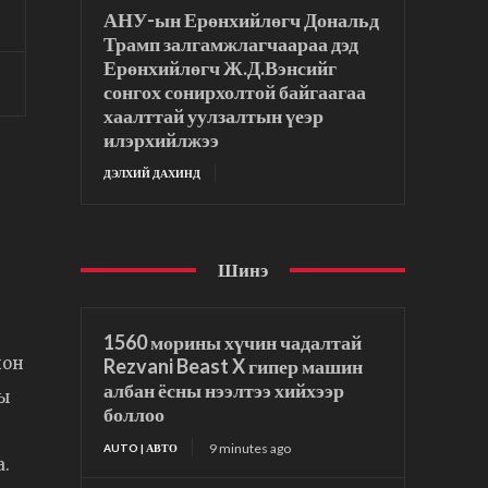
АНУ-ын Ерөнхийлөгч Дональд
Трамп залгамжлагчаараа дэд
Ерөнхийлөгч Ж.Д.Вэнсийг
сонгох сонирхолтой байгаагаа
хаалттай уулзалтын үеэр
илэрхийлжээ
ДЭЛХИЙ ДАХИНД
Шинэ
1560 морины хүчин чадалтай
лон
Rezvani Beast X гипер машин
албан ёсны нээлтээ хийхээр
ны
боллоо
9 minutes ago
AUTO | АВТО
а.