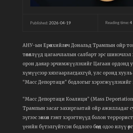
Reading time:
4
2026-04-19
Published:
АНУ-ын Ерөнхийлөгч Дональд Трампын ойр тойр
төлөөллүүд цагаачлалын салбарт эрс шинэчлэл
орон даяар эрчимжүүлэхийг Цагаан ордонд ури
хүмүүсээр хязгаарлагдахгүй, улс оронд хууль
“Масс Депортаци” бодлогыг хэрэгжүүлэхийг 
“Масс Депортаци Коалици” (Mass Deportation 
Трампын засаг захиргаатай ойр ажилладаг су
зүгээс зөвхөн гэмт хэрэгтнүүд болон террор
үеийн бүтэлгүйтсэн бодлого бөгөөд одоо илүү ө