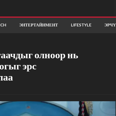
ECH
ЭНТЕРТАЙНМЕНТ
LIFESTYLE
ЭРЧ
гаачдыг олноор нь
огыг эрс
лаа