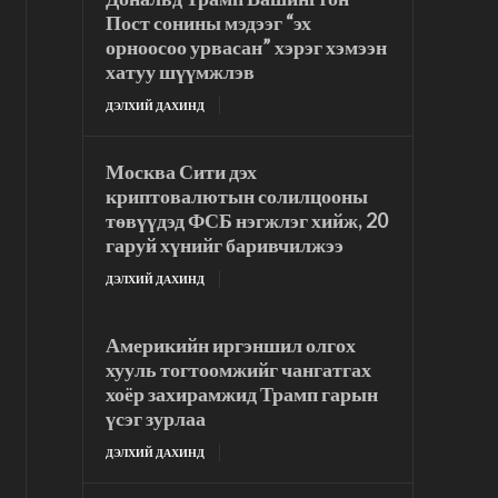
Пост сонины мэдээг “эх
орноосоо урвасан” хэрэг хэмээн
хатуу шүүмжлэв
ДЭЛХИЙ ДАХИНД
Москва Сити дэх
криптовалютын солилцооны
төвүүдэд ФСБ нэгжлэг хийж, 20
гаруй хүнийг баривчилжээ
ДЭЛХИЙ ДАХИНД
Америкийн иргэншил олгох
хууль тогтоомжийг чангатгах
хоёр захирамжид Трамп гарын
үсэг зурлаа
ДЭЛХИЙ ДАХИНД