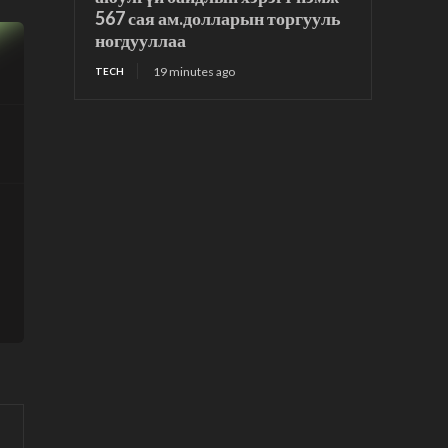
567 сая ам.долларын торгууль
ногдууллаа
19 minutes ago
TECH