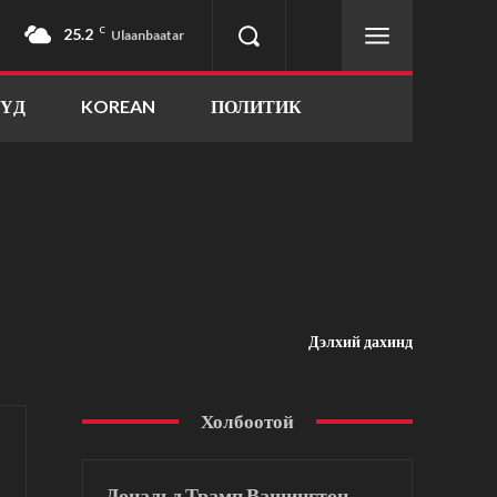
25.2
C
Ulaanbaatar
ҮҮД
KOREAN
ПОЛИТИК
Дэлхий дахинд
Холбоотой
Дональд Трамп Вашингтон