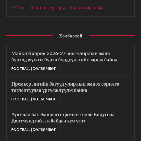
MFC.mn сайтад сэтгэгдэл оруулахад анхаарах зүйлс
Холбоотой
Майкл Каррик 2026-27 оны улирлын өмнө
бүрэлдэхүүнээ бүрэн бүрдүүлэхийг зорьж байна
FOOTBALL | ХӨЛБӨМБӨГ
Премьер лигийн багууд улирлын өмнөх сорилго
тоглолтуудаа үргэлжлүүлж байна
FOOTBALL | ХӨЛБӨМБӨГ
Арсенал баг Эмирейтс цомын төлөө Боруссиа
Дортмундтай талбайдаа хүч үзнэ
FOOTBALL | ХӨЛБӨМБӨГ