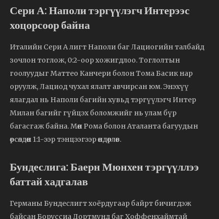
Сери А: Наполи тэргүүлэгч Интерээс
хоцорсоор байна
Италийн Сери А лигт Наполи баг Лациогийн талбайд
зочлон тоглож, 0:2-оор хожигдлоо. Тоглолтын
гоолуудыг Маттео Канчери болон Тома Басик нар
оруулж, Лациод чухал ялалт авчирсан юм. Энэхүү
ялагдал нь Наполи багийн хувьд тэргүүлэгч Интер
Милан багийг гүйцэх боломжийг нь улам бүр
багасгаж байна. Мөн Рома болон Аталанта багуудын
өрсөлдөөн 1:1-ээр тэнцээгээр өндөрлөв.
Бундеслига: Баерн Мюнхен тэргүүллээ
баттай хадгалав
Германы Бундеслигт хоёрдугаар байрт бичигдэж
байсан Боруссиа Дортмунд баг Хоффенхаймтай