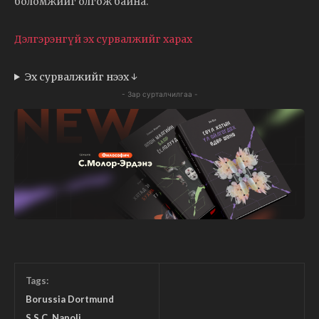
боломжийг олгож байна.
Дэлгэрэнгүй эх сурвалжийг харах
Эх сурвалжийг нээх ↓
- Зар сурталчилгаа -
Tags:
Borussia Dortmund
S.S.C. Napoli