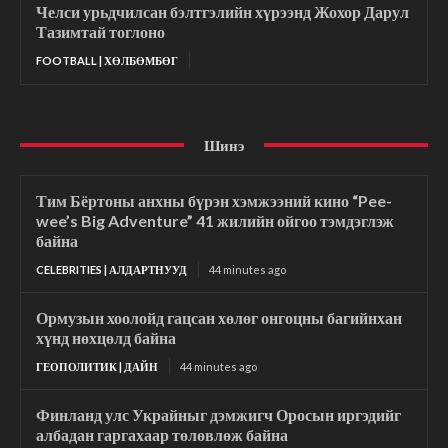
Челси урьдчилсан бэлтгэлийн хүрээнд Жохор Дарул
Тазимтай тоглоно
FOOTBALL | ХӨЛБӨМБӨГ
Шинэ
Тим Бёртоны анхны бүрэн хэмжээний кино “Pee-
wee’s Big Adventure” 41 жилийн ойгоо тэмдэглэж
байна
CELEBRITIES | АЛДАРТНУУД
44 minutes ago
Ормузын хоолойд гацсан хөлөг онгоцны багийнхан
хүнд нөхцөлд байна
ГЕОПОЛИТИК | ДАЙН
44 minutes ago
Финланд улс Украйныг дэмжигч Оросын иргэдийг
албадан гаргахаар төлөвлөж байна