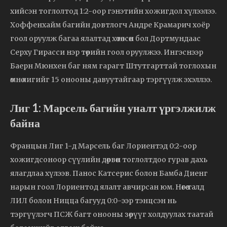
хийсэн тоглолтод 1:2-оор гэнэтийн хожигдол хүлээлээ.
Хоффенхайм багийн довтлогч Андре Крамарич хоёр
гоол оруулж багаа ялалтад хөтөлсөн бол Дортмундаас
Серху Гирасси нэр төрийн гоол оруулжээ. Ингэснээр
Баерн Мюнхен баг ням гарагт Штутгарттай тоглохын
өмнө лигийг 15 онооны давуутайгаар тэргүүлж эхэллээ.
Лиг 1: Марсель багийн уналт үргэлжилж
байна
Францын Лиг 1-д Марсель баг Лориентэд 0:2-оор
хожигдсоноор сүүлийн дөрвөн тоглолтдоо гурав дахь
ялагдлаа хүлээв. Панос Катсерис болон Бамба Диенг
нарын гоол Лориентод ялалт авчирсан юм. Нөгөө талд
ЛИЛ болон Ницца багууд 0:0-ээр тэнцсэн нь
тэргүүлэгч ПСЖ багт онооны зөрүүг холдуулах таатай