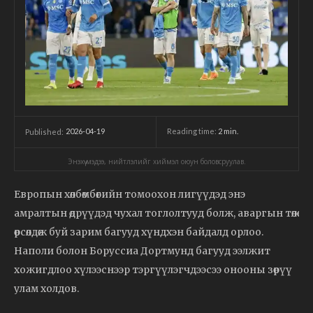
2026-04-19
Reading time:
2
min.
Published:
Энэхүү мэдээ, нийтлэлийг хиймэл оюун боловсруулав.
Европын хөлбөмбөгийн томоохон лигүүдэд энэ
амралтын өдрүүдэд чухал тоглолтууд болж, аваргын төлөө
өрсөлдөж буй зарим багууд хүндхэн байдалд орлоо.
Наполи болон Боруссиа Дортмунд багууд ээлжит
хожигдлоо хүлээснээр тэргүүлэгчдээсээ онооны зөрүү
улам холдов.