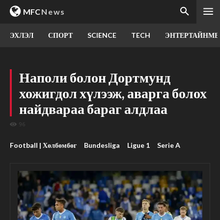
MFC
News
ЭХЛЭЛ
СПОРТ
SCIENCE
TECH
ЭНТЕРТАЙНМЕ
Наполи болон Дортмунд
хожигдол хүлээж, аварга болох
найдвараа бараг алдлаа
96
Football | Хөлбөмбөг
Bundesliga
Ligue 1
Serie A