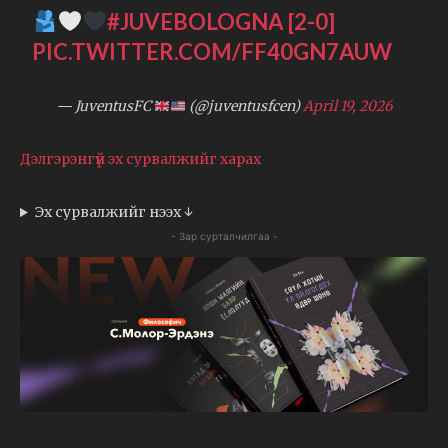
#JUVEBOLOGNA
[2-0]
PIC.TWITTER.COM/FF40GN7AUW
— JuventusFC
(@juventusfcen)
April 19, 2026
Дэлгэрэнгүй эх сурвалжийг харах
Эх сурвалжийг нээх ↓
- Зар сурталчилгаа -