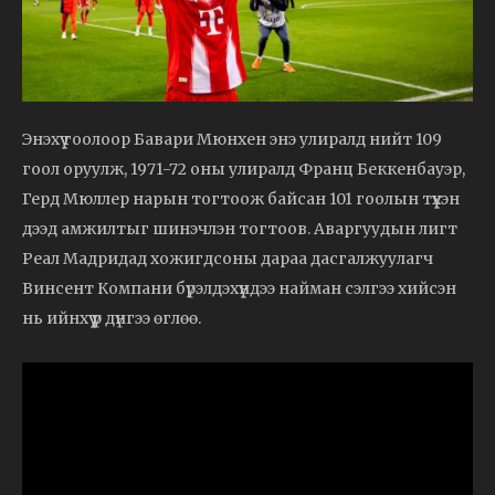
Энэхүү гоолоор Бавари Мюнхен энэ улиралд нийт 109
гоол оруулж, 1971-72 оны улиралд Франц Беккенбауэр,
Герд Мюллер нарын тогтоож байсан 101 гоолын түүхэн
дээд амжилтыг шинэчлэн тогтоов. Аваргуудын лигт
Реал Мадридад хожигдсоны дараа дасгалжуулагч
Винсент Компани бүрэлдэхүүндээ найман сэлгээ хийсэн
нь ийнхүү үр дүнгээ өглөө.