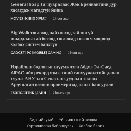
General hospital цувралаас Жэк Бреннангийн дүр
хасагдаж магадгүй байна
MOVIES | КИНО УРЛАГ
1 hour ago
Big Walk тоглоход найз нөхөд зайлшгүй
шаардлагатай бөгөөд тоглоомд тоглогч хооронд
холбох систем байхгүй
GADGET | PC | MOBILE | GAMING
1 hour ago
Израйлын бодлогыг шүүмжлэгч Абдул Эл-Саед
AIPAC-ийн рекорд хэмжээний санхүүжилтийг даван
туулж АНУ-ын Сенатын суудлын төлөөх
Ардчилсан намын праймеризад ялалт байгуулав
ГЕОПОЛИТИК | ДАЙН
2 hours ago
Бидний тухай
Үйлчилгээний нөхцөл
Сурталчилгаа байршуулах
Холбоо барих