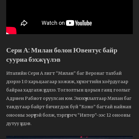
Сери А: Милан болон Ювентус байр
сууриа бэхжүүлэв
Италийн Сери А лигт “Милан” баг Веронаг талбай
дээрээ 1:0 харьцаагаар хожиж, хүснэгтийн хоёрдугаар
байраа хадгалж үлдлээ. Тоглолтын цорын ганц гоолыг
Адриен Рабиот оруулсан юм. Энэхүү ялалтаар Милан баг
тавдугаар байрт бичигдэж буй “Комо” багтай найман
онооны зөрүүтэй болж, тэргүүлэгч “Интер”-ээс 12 онооны
дутуу үлдэв.