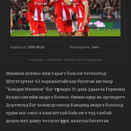
2026-04-20
Reading time:
3
min.
Published:
Энэхүү мэдээ, нийтлэлийг хиймэл оюун боловсруулав.
Мюнхен хотноо ням гарагт болсон тоглолтод
Штутгартыг 4:2 харьцаатайгаар буулган авснаар
“Бавари Мюнхен” баг түүхэндээ 35 дахь удаагаа Германы
Бундеслигийн аварга боллоо. Өмнөх өдөр нь өрсөлдөгч
Дортмунд баг хожигдсоноор Баварид аварга болоход
ердөө нэг оноо л хангалттай байсан ч тэд талбай
дээрээ илт давуу тоглолт үзүүлж, ялалтаа бататгав.