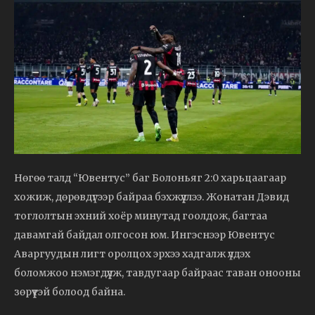
Нөгөө талд “Ювентус” баг Болоньяг 2:0 харьцаагаар
хожиж, дөрөвдүгээр байраа бэхжүүллээ. Жонатан Дэвид
тоглолтын эхний хоёр минутад гоолдож, багтаа
давамгай байдал олгосон юм. Ингэснээр Ювентус
Аваргуудын лигт оролцох эрхээ хадгалж үлдэх
боломжоо нэмэгдүүлж, тавдугаар байраас таван онооны
зөрүүтэй болоод байна.