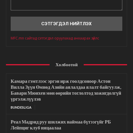
Сэтгэгдэл
MFC.mn сайтад сэтгэгдэл оруулахад анхаарах зүйлс
Холбоотой
Камара гэмтлээс эргэн ирж гоолдсоноор Астон
Вилла Зүүн Өмнөд Азийн аялалдаа ялалт байгуулж,
Бавари Мюнхен мөн өөрийн тоглолтод хожигдолгүй
үргэлжлүүлэв
BUNDESLIGA
Реал Мадрид руу шилжих наймаа бүтээгүйг РБ
Лейпциг клуб няцаалаа