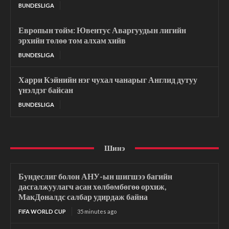
BUNDESLIGA
Европын тойм: Ювентус Аваргуудын лигийн
эрхийн төлөө том алхам хийв
BUNDESLIGA
Харри Кэйнийн нэг чухал чанарыг Англид дутуу
үнэлдэг байсан
BUNDESLIGA
Шинэ
Бундеслиг болон АНУ-ын шигшээ багийн
дасгалжуулагч асан хөлбөмбөгөө орхиж,
МакДоналдс салбар удирдаж байна
FIFA WORLD CUP
35 minutes ago