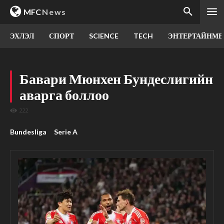
MFC
News
ЭХЛЭЛ
СПОРТ
SCIENCE
TECH
ЭНТЕРТАЙНМЕ
Бавари Мюнхен Бундеслигийн
аварга боллоо
222
Bundesliga
Serie A