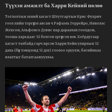
Түүхэн амжилт ба Харри Кейний нөлөө
Тоглолтын эхний хагаст Штутгартын Крис Фухрич
гоол хийн тэргүүлэл авсан ч Рафаэль Геррейро, Николас
Жексон, Альфонсо Дэвис нар дараалан гоолдож,
тооны харьцааг 3:1 болгон эргүүлсэн юм. Хоёрдугаар
хагаст талбайд гарч ирсэн Харри Кейн улирлын 32
дахь (бүх тэмцээнд 51 дэх) гоолоо оруулж, багийнхаа
ялалтыг баталгаажууллаа.