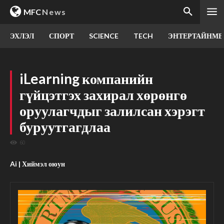
MFC
News
ЭХЛЭЛ
СПОРТ
SCIENCE
TECH
ЭНТЕРТАЙНМЕ
iLearning компанийн
гүйцэтгэх захирал хөрөнгө
оруулагчдыг залилсан хэрэгт
буруутгагдлаа
60
Ai | Хиймэл оюун