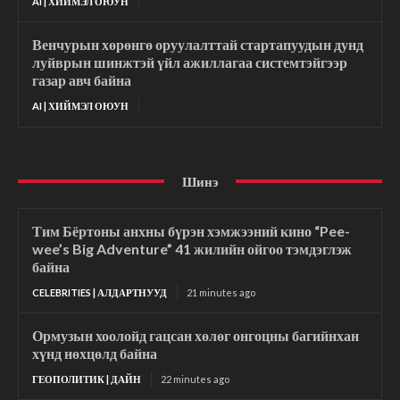
AI | ХИЙМЭЛ ОЮУН
Венчурын хөрөнгө оруулалттай стартапуудын дунд
луйврын шинжтэй үйл ажиллагаа системтэйгээр
газар авч байна
AI | ХИЙМЭЛ ОЮУН
Шинэ
Тим Бёртоны анхны бүрэн хэмжээний кино “Pee-
wee’s Big Adventure” 41 жилийн ойгоо тэмдэглэж
байна
CELEBRITIES | АЛДАРТНУУД
21 minutes ago
Ормузын хоолойд гацсан хөлөг онгоцны багийнхан
хүнд нөхцөлд байна
ГЕОПОЛИТИК | ДАЙН
22 minutes ago