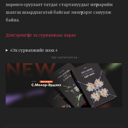
хөрөнгө оруулалт татдаг стартапуудыг илүү нарийн
шалгах шаардлагатай байгааг энэхүү хэрэг сануулж
байна.
Дэлгэрэнгүйг эх сурвалжаас харах
↓Эх сурвалжийг нээх ↓
- Зар сурталчилгаа -