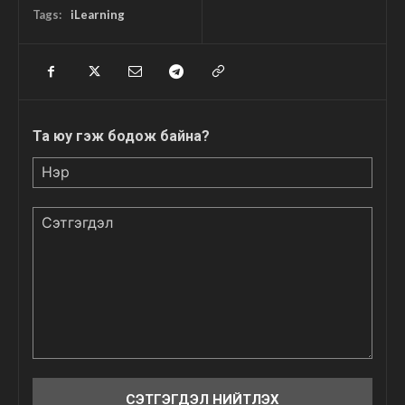
Tags:
iLearning
Та юу гэж бодож байна?
Нэр
Сэтгэгдэл