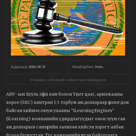
2026-04-21
Reading time:
3
min.
Published:
Энэхүү мэдээ, нийтлэлийг хиймэл оюун боловсруулав.
АНУ-ын Хууль зүйн яам болон Үнэт цаас, арилжааны
хороо (SEC) хамтран 1.5 тэрбум ам.доллараар үнэлэгдэж
байсан хиймэл оюун ухааны “iLearningEngines”
(iLearning) компанийн удирдлагуудыг олон зуун сая
ам.долларын санхүүгийн залилан хийсэн хэрэгт албан
ёсоор буруутгав. Тус компанийн үүсгэн байгуулагч