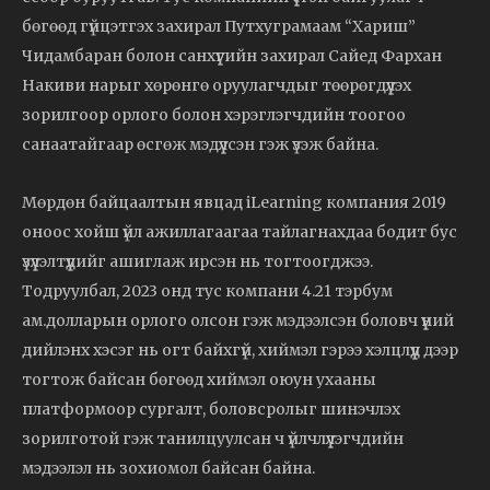
бөгөөд гүйцэтгэх захирал Путхуграмаам “Хариш”
Чидамбаран болон санхүүгийн захирал Сайед Фархан
Накиви нарыг хөрөнгө оруулагчдыг төөрөгдүүлэх
зорилгоор орлого болон хэрэглэгчдийн тоогоо
санаатайгаар өсгөж мэдүүлсэн гэж үзэж байна.
Мөрдөн байцаалтын явцад iLearning компания 2019
оноос хойш үйл ажиллагаагаа тайлагнахдаа бодит бус
үзүүлэлтүүдийг ашиглаж ирсэн нь тогтоогджээ.
Тодруулбал, 2023 онд тус компани 4.21 тэрбум
ам.долларын орлого олсон гэж мэдээлсэн боловч үүний
дийлэнх хэсэг нь огт байхгүй, хиймэл гэрээ хэлцлүүд дээр
тогтож байсан бөгөөд хиймэл оюун ухааны
платформоор сургалт, боловсролыг шинэчлэх
зорилготой гэж танилцуулсан ч үйлчлүүлэгчдийн
мэдээлэл нь зохиомол байсан байна.