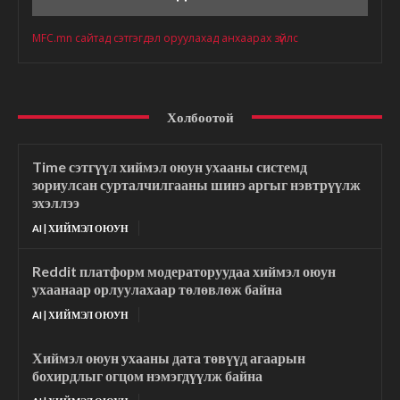
MFC.mn сайтад сэтгэгдэл оруулахад анхаарах зүйлс
Холбоотой
Time сэтгүүл хиймэл оюун ухааны системд
зориулсан сурталчилгааны шинэ аргыг нэвтрүүлж
эхэллээ
AI | ХИЙМЭЛ ОЮУН
Reddit платформ модераторуудаа хиймэл оюун
ухаанаар орлуулахаар төлөвлөж байна
AI | ХИЙМЭЛ ОЮУН
Хиймэл оюун ухааны дата төвүүд агаарын
бохирдлыг огцом нэмэгдүүлж байна