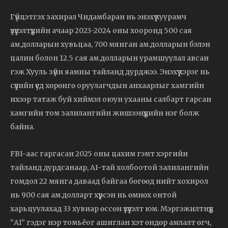
Гүйцэтгэх захирал Чидамбаран нь энэхүү хуурамч
үзүүлэлтүүдийн ачаар 2023-2024 оны хооронд 500 сая
ам.долларын хувьцаа, 700 мянган ам.долларын бэлэн
цалин болон 12.5 сая ам.долларын урамшуулал авсан
гэж Хууль зүйн яамны тайланд дурджээ. Энэхүү хэрэг нь
сүүлийн үед хөрөнгө оруулагчдын анхаарлыг хамгийн
ихээр татаж буй хиймэл оюун ухааны салбарт гарсан
хамгийн том залилангийн жишээнүүдийн нэг болж
байна.
FBI-аас гаргасан 2025 оны цахим гэмт хэргийн
тайланд дурдсанаар, AI-тай холбоотой залилангийн
гомдол 22 мянга даваад байгаа бөгөөд нийт хохирол
нь 900 сая ам.долларт хүрсэн нь өмнөх онтой
харьцуулахад 33 хувиар өссөн үзүүлэлт юм. Мэргэжилтнүүд
“AI” гэдэг нэр томьёог ашиглан хэт өндөр амлалт өгч,