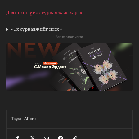
Дэлгэрэнгүйг эх сурвалжаас харах
↓Эх сурвалжийг нээх ↓
- Зар сурталчилгаа -
Tags:
Aliens