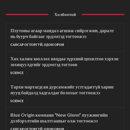
Холбоотой
Плутоны агаар мандал агшиж сийрэгжин, даралт
нь буурч байгааг эрдэмтэд тогтоожээ
САНСАР ОГТОРГУЙ, ОДОН ОРОН
Хөх халим хооллох явцдаа зүрхний цохилтоо хэрхэн
зохицуулдгийг эрдэмтэд тогтоов
SCIENCE
Тархи мартагдсан дурсамжийг устгадаггүй харин
нууц байдалд хадгалдаг болохыг тогтоожээ
SCIENCE
Blue Origin компани “New Glenn” пуужингийн
дэлбэрэлтийн шалтгааныг олж тогтоожээ
САНСАР ОГТОРГУЙ, ОДОН ОРОН