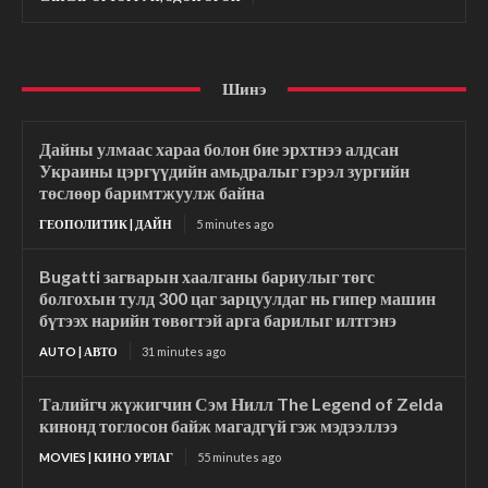
Шинэ
Дайны улмаас хараа болон бие эрхтнээ алдсан
Украины цэргүүдийн амьдралыг гэрэл зургийн
төслөөр баримтжуулж байна
ГЕОПОЛИТИК | ДАЙН
5 minutes ago
Bugatti загварын хаалганы бариулыг төгс
болгохын тулд 300 цаг зарцуулдаг нь гипер машин
бүтээх нарийн төвөгтэй арга барилыг илтгэнэ
AUTO | АВТО
31 minutes ago
Талийгч жүжигчин Сэм Нилл The Legend of Zelda
кинонд тоглосон байж магадгүй гэж мэдээллээ
MOVIES | КИНО УРЛАГ
55 minutes ago