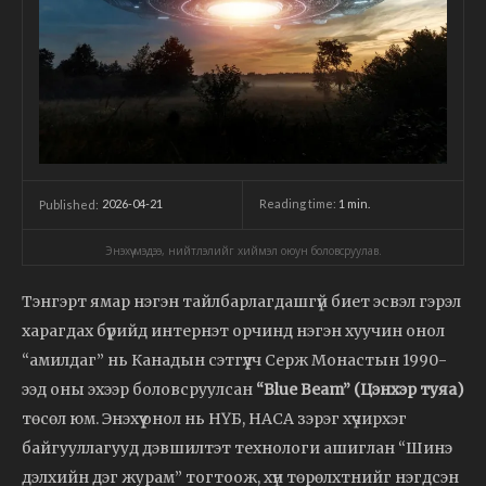
2026-04-21
Reading time:
1
min.
Published:
Энэхүү мэдээ, нийтлэлийг хиймэл оюун боловсруулав.
Тэнгэрт ямар нэгэн тайлбарлагдашгүй биет эсвэл гэрэл
харагдах бүрийд интернэт орчинд нэгэн хуучин онол
“амилдаг” нь Канадын сэтгүүлч Серж Монастын 1990-
ээд оны эхээр боловсруулсан
“Blue Beam” (Цэнхэр туяа)
төсөл юм. Энэхүү онол нь НҮБ, НАСА зэрэг хүчирхэг
байгууллагууд дэвшилтэт технологи ашиглан “Шинэ
дэлхийн дэг журам” тогтоож, хүн төрөлхтнийг нэгдсэн