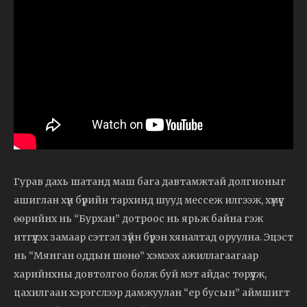
Гурав дахь шатанд маш бага давтамжтай долгионыг
ашиглан хүн бүрийн тархинд шууд мессеж илгээж, хүмүүс
өөрийнх нь “Бурхан” дотроос нь ярьж байна гэж
итгүүлэх замаар сэтгэл зүйн бүрэн хяналтад оруулна. Эцэст
нь “Мянган оддын шөнө” хэмээх ажиллагаагаар
харийнхны довтолгоо болж буй мэт айдас төрүүлж,
цахилгаан хэрэгслээр дамжуулан “ер бусын” аймшигт