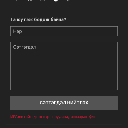
Та юу гэж бодож байна?
Нэр
Сэтгэгдэл
MFC.mn сайтад сэтгэгдэл оруулахад анхаарах зүйлс