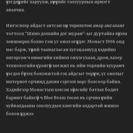
үзэгдлүүдийг харуулж, хүмүүсийг галзуурлын ирмэгт
аваачна.
Ингэснээр айдаст автсан хүн төрөлхтөн амар амгаланг
тогтоох “Шинэ дэлхийн дэг журам”-ыг дуртайяа хүлээн
зөвшөөрөх болно гэж уг онол өгүүлдэг. Монаст 1996 онд
нас барж, түүний таамагласан хугацаанууд хэдийнэ
өнгөрсөн ч өнөөгийн хиймэл оюун ухаан, дрон, лазер
технологийн үсрэнгүй хөгжил нь ийм төрлийн хуурамч
үзэгдэл бүтээх боломжтой гэх айдсыг төрүүлж, уг онолыг
интернэт орчинд дахин сэргээх хөрс болсоор байна.
Хэдийгээр Монастын хэлсэн зүйлсийг батлах бодит
баримт байхгүй ч Blue Beam төсөл нь орчин үеийн
хуйвалдааны онолуудын хамгийн алдартай жишээ
болон үлджээ.