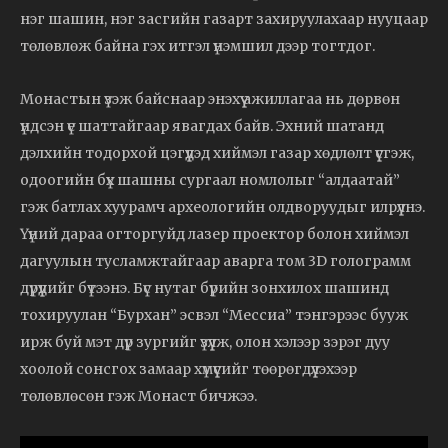
нэг шашин, нэг засгийн газарт захируулахаар нууцаар
төлөвлөж байна гэх итгэл үнэмшил дээр тогтдог.
Монастын үзэж байснаар энэхүү ажиллагаа нь дөрвөн
үндсэн үе шаттайгаар явагдах байв. Эхний шатанд
дэлхийн тодорхой цэгүүдэд хиймэл газар хөдлөлт үүсгэж,
одоогийн бүх шашны сургаал номлолыг “алдаатай”
гэж батлах хуурамч археологийн олдворуудыг илрүүлнэ.
Үүний дараа огторгуйд лазер проектор болон хиймэл
дагуулын тусламжтайгаар аварга том 3D голограмм
дүрүүдийг бүтээнэ. Бүс нутаг бүрийн зонхилох шашинд
тохируулан “Бурхан” эсвэл “Мессиа” тэнгэрээс бууж
ирж буй мэт дүр зургийг үзүүлж, олон хэлээр зэрэг дуу
хоолой сонсгох замаар хүмүүсийг төөрөгдүүлэхээр
төлөвлөсөн гэж Монаст бичжээ.