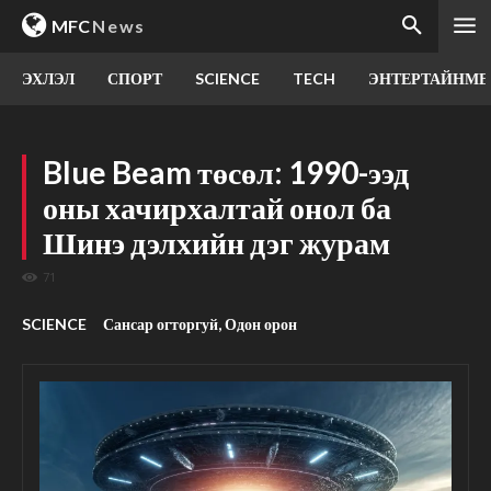
MFC
News
ЭХЛЭЛ
СПОРТ
SCIENCE
TECH
ЭНТЕРТАЙНМЕ
Blue Beam төсөл: 1990-ээд
оны хачирхалтай онол ба
Шинэ дэлхийн дэг журам
71
SCIENCE
Сансар огторгуй, Одон орон