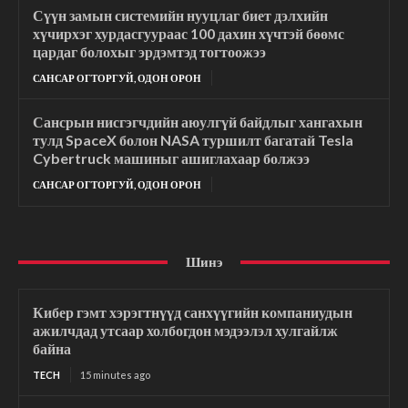
Сүүн замын системийн нууцлаг биет дэлхийн
хүчирхэг хурдасгуураас 100 дахин хүчтэй бөөмс
цардаг болохыг эрдэмтэд тогтоожээ
САНСАР ОГТОРГУЙ, ОДОН ОРОН
Сансрын нисгэгчдийн аюулгүй байдлыг хангахын
тулд SpaceX болон NASA туршилт багатай Tesla
Cybertruck машиныг ашиглахаар болжээ
САНСАР ОГТОРГУЙ, ОДОН ОРОН
Шинэ
Кибер гэмт хэрэгтнүүд санхүүгийн компаниудын
ажилчдад утсаар холбогдон мэдээлэл хулгайлж
байна
TECH
15 minutes ago