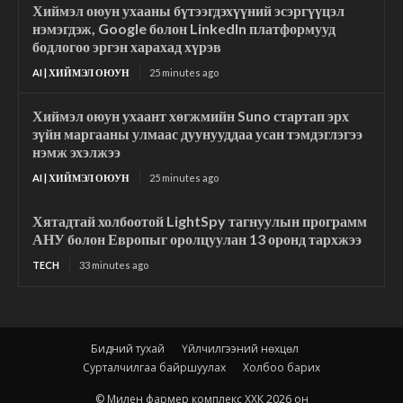
Хиймэл оюун ухааны бүтээгдэхүүний эсэргүүцэл
нэмэгдэж, Google болон LinkedIn платформууд
бодлогоо эргэн харахад хүрэв
AI | ХИЙМЭЛ ОЮУН
25 minutes ago
Хиймэл оюун ухаант хөгжмийн Suno стартап эрх
зүйн маргааны улмаас дуунууддаа усан тэмдэглэгээ
нэмж эхэлжээ
AI | ХИЙМЭЛ ОЮУН
25 minutes ago
Хятадтай холбоотой LightSpy тагнуулын программ
АНУ болон Европыг оролцуулан 13 оронд тархжээ
TECH
33 minutes ago
Бидний тухай
Үйлчилгээний нөхцөл
Сурталчилгаа байршуулах
Холбоо барих
© Милен фармер комплекс ХХК 2026 он