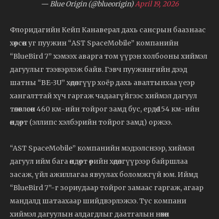
— Blue Origin (@blueorigin)
April 19, 2026
Флоридагийн Кейп Канаверал дахь сансрын баазнаас
хөөрсөн уг пуужин “AST SpaceMobile” компанийн
“BlueBird 7” хэмээх аварга том үүрэн холбооны хиймэл
дагуулыг тээвэрлэж байв. Гэвч пуужингийн дээд
шатны “BE-3U” хөдөлгүүр хоёр дахь авалтынхаа үеэр
хангалттай хүч гаргаж чадаагүйгээс хиймэл дагуул
төлөвлөсөн 460 км-ийн тойрог замд бус, ердөө 154 км-ийн
өндөрт (эллипс хэлбэрийн тойрог замд) оржээ.
“AST SpaceMobile” компанийн мэдээлснээр, хиймэл
дагуул ийм бага өндөрт өөрийн хөдөлгүүрээр байршлаа
засаж, үйл ажиллагаа явуулах боломжгүй юм. Иймд
“BlueBird 7”-г зориудаар тойрог замаас гаргаж, агаар
мандалд шатаахаар шийдвэрлэжээ. Тус компани
хиймэл дагуулын алдагдлыг даатгалын нөхөн