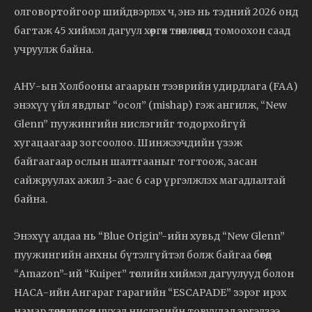
олговортойгоор шийдвэрлэх ч, энэ нь тэдний 2026 онд
багтаж 45 хиймэл дагуул хөөргөх төлөвлөгөөнд томоохон саад
учруулж байна.
АНУ-ын Холбооны агаарын тээврийн удирдлага (FAA)
энэхүү үйл явдлыг “осол” (mishap) гэж ангилж, “New
Glenn” пуужингийн нислэгийг тодорхойгүй
хугацаагаар зогсоолоо. Шинжээчдийн үзэж
байгаагаар ослын шалтгааныг тогтоож, засан
сайжруулах ажил 3-аас 6 сар үргэлжлэх магадлалтай
байна.
Энэхүү алдаа нь “Blue Origin”-ийн хувьд “New Glenn”
пуужингийн анхны бүтэлгүйтэл болж байгаа бөгөөд
“Amazon”-ий “Kuiper” төслийн хиймэл дагуулууд болон
НАСА-ийн Ангараг гарагийн “ESCAPADE” зэрэг ирэх
намар төлөвлөгдсөн чухал нислэгийн товуудад эргэлзээ