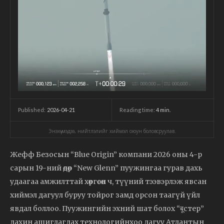
2026-04-21
Reading time:
4
min.
Published:
Энэхүү мэдээ, нийтлэлийг хиймэл оюун боловсруулав.
Жефф Безосын “Blue Origin” компани 2026 оны 4-р
сарын 19-ний өдөр “New Glenn” пуужингаа гурав дахь
удаагаа амжилттай хөөргөсөн ч, түүний тээвэрлэж явсан
хиймэл дагуул буруу тойрог замд орсон таагүй үйл
явдал боллоо. Пуужингийн эхний шат болох “बूстер”
дахин ашиглагдах технологийнхоо дагуу Атлантын