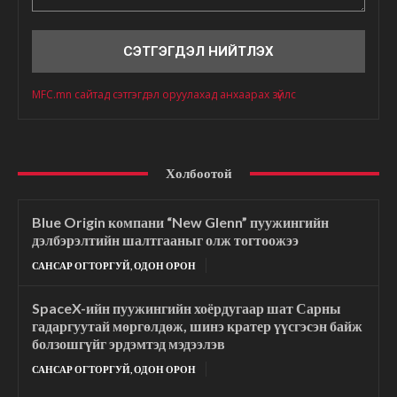
Сэтгэгдэл
MFC.mn сайтад сэтгэгдэл оруулахад анхаарах зүйлс
Холбоотой
Blue Origin компани “New Glenn” пуужингийн
дэлбэрэлтийн шалтгааныг олж тогтоожээ
САНСАР ОГТОРГУЙ, ОДОН ОРОН
SpaceX-ийн пуужингийн хоёрдугаар шат Сарны
гадаргуутай мөргөлдөж, шинэ кратер үүсгэсэн байж
болзошгүйг эрдэмтэд мэдээлэв
САНСАР ОГТОРГУЙ, ОДОН ОРОН