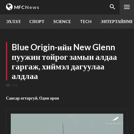
MFC
News
ЭХЛЭЛ
СПОРТ
SCIENCE
TECH
ЭНТЕРТАЙНМЕ
Blue Origin-ийн New Glenn
пуужин тойрог замын алдаа
гаргаж, хиймэл дагуулаа
алдлаа
124
Сансар огторгуй, Одон орон