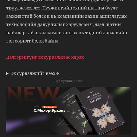
төрүүлж эхэллээ. Пуужингийн эхний шатны буулт
амжилттай болсон нь компанийн дахин ашиглагдах
технологийн давуу талыг харуулсан ч, дээд шатны
найдвартай ажиллагааг хангах нь тэдний дараагийн
гол сорилт болж байна.
Дэлгэрэнгүйг эх сурвалжаас харах
Эх сурвалжийг нээх ↓
- Зар сурталчилгаа -