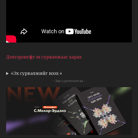
Дэлгэрэнгүйг эх сурвалжаас харах
↓Эх сурвалжийг нээх ↓
- Зар сурталчилгаа -