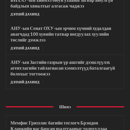
байдлын хяналтыг алгасаж чаджээ
ДЭЛХИЙ ДАХИНД
АНУ-ын Сенат ОХУ-ын эрчим хүчний худалдан
авагчдад 100 хувийн татвар ногдуулах хуулийн
төслийг дэмжлээ
ДЭЛХИЙ ДАХИНД
АНУ-ын Засгийн газрын үр ашгийг дээшлүүлэх
агентлагийн тайлагнасан хэмнэлтүүд баталгаагүй
болохыг тогтоожээ
ДЭЛХИЙ ДАХИНД
Шинэ
Мемфис Гриззлис багийн тоглогч Брэндон
Кларкийн нас барсан шалтгааныг тодрууллаа