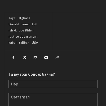
Tags:
afghans
Donald Trump
FBI
isis-k
Joe Biden
justice department
kabul
taliban
USA
Та юу гэж бодож байна?
Нэр