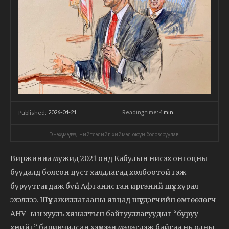
2026-04-21
Reading time:
4
min.
Published:
Энэхүү мэдээ, нийтлэлийг хиймэл оюун боловсруулав.
Виржиниа мужид 2021 онд Кабулын нисэх онгоцны
буудалд болсон цуст халдлагад холбоотой гэж
буруутгагдаж буй Афганистан иргэний шүүх хурал
эхэллээ. Шүүх ажиллагааны явцад шүүгдэгчийн өмгөөлөгч
АНУ-ын хууль хяналтын байгууллагуудыг “буруу
хүнийг” баривчилсан хэмээн мэдэгдэж байгаа нь олны