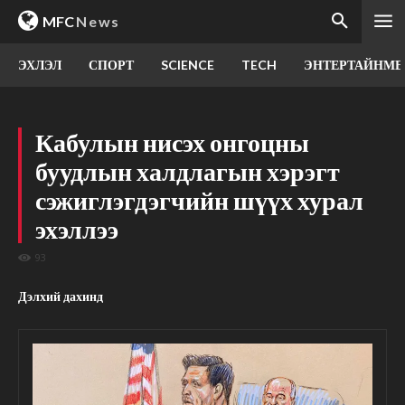
MFC
News
ЭХЛЭЛ
СПОРТ
SCIENCE
TECH
ЭНТЕРТАЙНМЕ
Кабулын нисэх онгоцны
буудлын халдлагын хэрэгт
сэжиглэгдэгчийн шүүх хурал
эхэллээ
93
Дэлхий дахинд