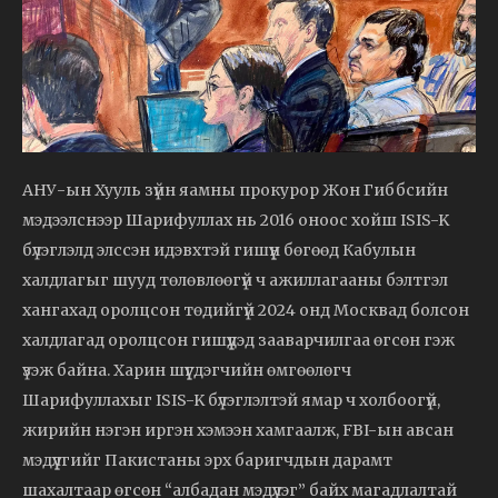
АНУ-ын Хууль зүйн яамны прокурор Жон Гиббсийн
мэдээлснээр Шарифуллах нь 2016 оноос хойш ISIS-K
бүлэглэлд элссэн идэвхтэй гишүүн бөгөөд Кабулын
халдлагыг шууд төлөвлөөгүй ч ажиллагааны бэлтгэл
хангахад оролцсон төдийгүй 2024 онд Москвад болсон
халдлагад оролцсон гишүүдэд зааварчилгаа өгсөн гэж
үзэж байна. Харин шүүгдэгчийн өмгөөлөгч
Шарифуллахыг ISIS-K бүлэглэлтэй ямар ч холбоогүй,
жирийн нэгэн иргэн хэмээн хамгаалж, FBI-ын авсан
мэдүүлгийг Пакистаны эрх баригчдын дарамт
шахалтаар өгсөн “албадан мэдүүлэг” байх магадлалтай