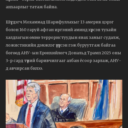
анхаарлыг татаж байна.
Шүүгдэгч Мохаммад Шарифуллахыг 13 америк цэрэг
болон 160 гаруй афган иргэний аминд хүрсэн тухайн
халдлагын өмнө террористуудын явах замыг судалж,
ложистикийн дэмжлэг үзүүлсэн гэж буруутгаж байгаа
бөгөөд АНУ-ын Ерөнхийлөгч Дональд Трамп 2025 оны
3-р сард түүний баривчилгааг албан ёсоор зарлаж, АНУ-
д авчирсан билээ.