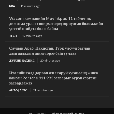
NBA
11 minutes ago
Wacom компанийн Movinkpad 11 таблет нь
дижитал урлаг сонирхогчдод зориулсан боломжийн
үнэтэй шийдэл болж байна
TECH
17 minutes ago
Саудын Араб, Пакистан, Турк улсууд батлан
хамгаалахын шинэ гэрээ байгууллаа
ДЭЛХИЙ ДАХИНД
20 minutes ago
Италийн голд дөрвөн жил гаруй хугацаанд живж
байсан Porsche 911 993 загварыг бүрэн сэргээн
засварлажээ
AUTO | АВТО
21 minutes ago
Бидний тухай
Үйлчилгээний нөхцөл