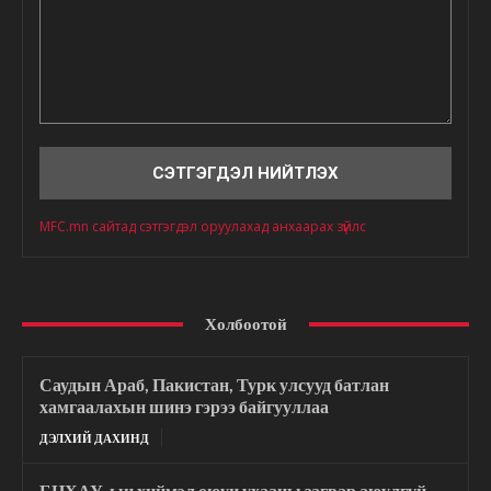
Сэтгэгдэл
MFC.mn сайтад сэтгэгдэл оруулахад анхаарах зүйлс
Холбоотой
Саудын Араб, Пакистан, Турк улсууд батлан
хамгаалахын шинэ гэрээ байгууллаа
ДЭЛХИЙ ДАХИНД
БНХАУ-ын хиймэл оюун ухааны загвар аюулгүй