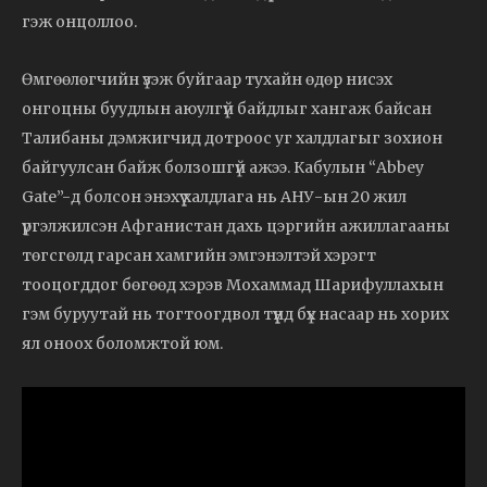
гэж онцоллоо.
Өмгөөлөгчийн үзэж буйгаар тухайн өдөр нисэх
онгоцны буудлын аюулгүй байдлыг хангаж байсан
Талибаны дэмжигчид дотроос уг халдлагыг зохион
байгуулсан байж болзошгүй ажээ. Кабулын “Abbey
Gate”-д болсон энэхүү халдлага нь АНУ-ын 20 жил
үргэлжилсэн Афганистан дахь цэргийн ажиллагааны
төгсгөлд гарсан хамгийн эмгэнэлтэй хэрэгт
тооцогддог бөгөөд хэрэв Мохаммад Шарифуллахын
гэм буруутай нь тогтоогдвол түүнд бүх насаар нь хорих
ял оноох боломжтой юм.