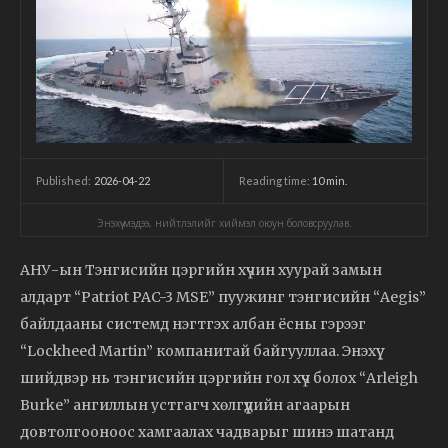
2026-04-22
Reading time:
10
min.
Published:
Энэхүү мэдээ, нийтлэлийг хиймэл оюун боловсруулав.
АНУ-ын Тэнгисийн цэргийн хүчин хуурай замын
алдарт “Patriot PAC-3 MSE” пуужинг тэнгисийн “Aegis”
байлдааны системд нэгтгэх албан ёсны гэрээг
“Lockheed Martin” компанитай байгууллаа. Энэхүү
шийдвэр нь тэнгисийн цэргийн гол хүч болох “Arleigh
Burke” ангиллын устгагч хөлгүүдийн агаарын
довтолгооноос хамгаалах чадварыг шинэ шатанд