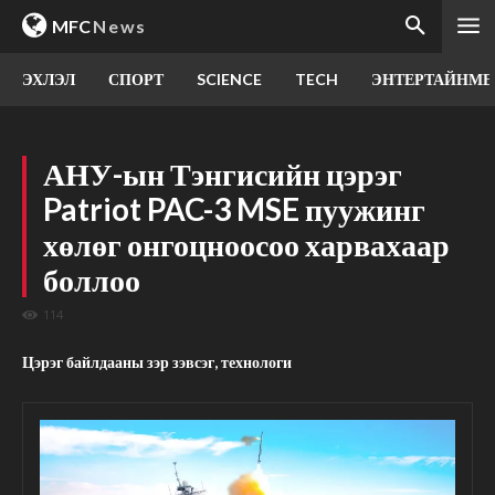
MFC
News
ЭХЛЭЛ
СПОРТ
SCIENCE
TECH
ЭНТЕРТАЙНМЕ
АНУ-ын Тэнгисийн цэрэг
Patriot PAC-3 MSE пуужинг
хөлөг онгоцноосоо харвахаар
боллоо
114
Цэрэг байлдааны зэр зэвсэг, технологи