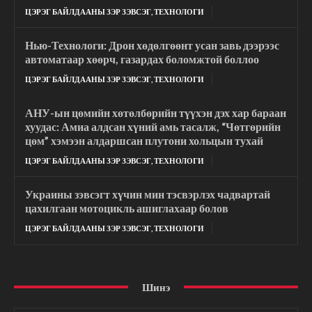
ЦЭРЭГ БАЙЛДААНЫ ЗЭР ЗЭВСЭГ, ТЕХНОЛОГИ
Нью-Технологи: Дрон хөдөлгөөнт усан завь дээрээс
автоматаар хөөрч, газардах боломжтой боллоо
ЦЭРЭГ БАЙЛДААНЫ ЗЭР ЗЭВСЭГ, ТЕХНОЛОГИ
АНУ-ын цөмийн хөтөлбөрийн түүхэн дэх хар бараан
хуудас: Амиа алдсан хүний ​​амь тасалж, “Чөтгөрийн
цөм” хэмээн алдаршсан плутони хольцын тухай
ЦЭРЭГ БАЙЛДААНЫ ЗЭР ЗЭВСЭГ, ТЕХНОЛОГИ
Украины зэвсэгт хүчин мин тэсвэрлэх чадвартай
цахилгаан мотоцикль ашиглахаар болов
ЦЭРЭГ БАЙЛДААНЫ ЗЭР ЗЭВСЭГ, ТЕХНОЛОГИ
Шинэ