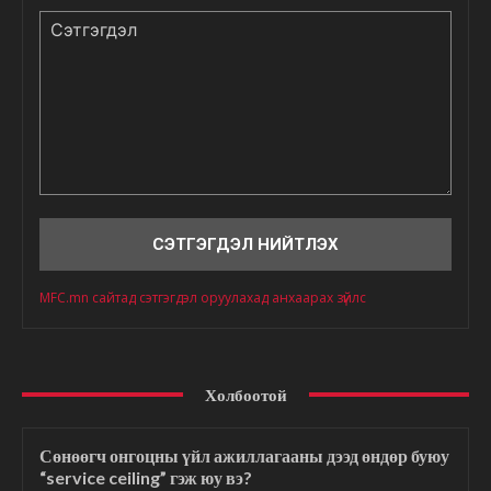
Сэтгэгдэл
MFC.mn сайтад сэтгэгдэл оруулахад анхаарах зүйлс
Холбоотой
Сөнөөгч онгоцны үйл ажиллагааны дээд өндөр буюу
“service ceiling” гэж юу вэ?