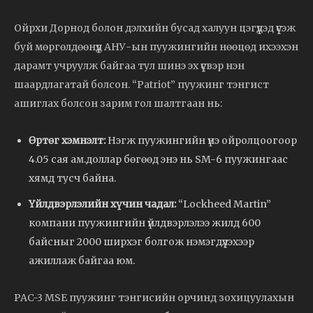
Ойрхи Дорнод болон дэлхийн бусад халуун цэгүүдэд үүсэж
буй мөргөлдөөнүүд АНУ-ын пуужингийн нөөцөд ихээхэн
дарамт учруулж байгаа тул шинэ эх үүсвэр нэн
шаардлагатай болсон. “Patriot” пуужинг тэнгист
ашиглах болсон зарим гол шалтгаан нь:
Өртөг хэмнэлт:
Нэгж пуужингийн үнэ ойролцоогоор
4.05 сая ам.доллар бөгөөд энэ нь SM-6 пуужингаас
хямд тусч байна.
Үйлдвэрлэлийн хүчин чадал:
“Lockheed Martin”
компани пуужингийн үйлдвэрлэлээ жилд 600
байсныг 2000 ширхэг болгож нэмэгдүүлэхээр
ажиллаж байгаа юм.
PAC-3 MSE пуужинг тэнгисийн орчинд зохицуулахын