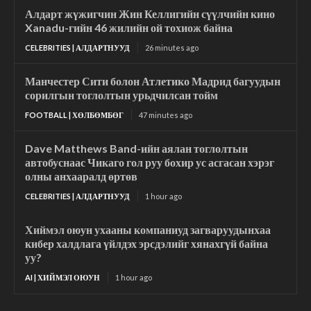
Алдарт жүжигчин Жин Келлигийн сүүлчийн кино
Xanadu-гийн 46 жилийн ой тохиож байна
CELEBRITIES | АЛДАРТНУУД
26 minutes ago
Манчестер Сити болон Атлетико Мадрид багуудын
сорилгын тоглолтын урьдчилсан тойм
FOOTBALL | ХӨЛБӨМБӨГ
47 minutes ago
Dave Matthews Band-ийн аялан тоглолтын
автобуснаас Чикаго гол руу бохир ус асгасан хэрэг
олны анхааралд өртөв
CELEBRITIES | АЛДАРТНУУД
1 hour ago
Хиймэл оюун ухааны компаниуд загваруудынхаа
кибер халдлага үйлдэх эрсдэлийг хянахгүй байна
уу?
AI | ХИЙМЭЛ ОЮУН
1 hour ago