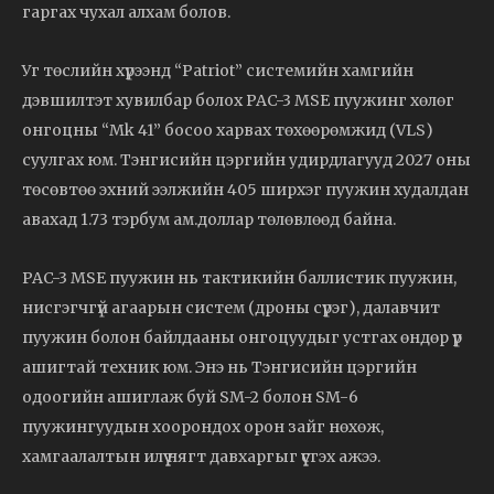
гаргах чухал алхам болов.
Уг төслийн хүрээнд “Patriot” системийн хамгийн
дэвшилтэт хувилбар болох PAC-3 MSE пуужинг хөлөг
онгоцны “Mk 41” босоо харвах төхөөрөмжид (VLS)
суулгах юм. Тэнгисийн цэргийн удирдлагууд 2027 оны
төсөвтөө эхний ээлжийн 405 ширхэг пуужин худалдан
авахад 1.73 тэрбум ам.доллар төлөвлөөд байна.
PAC-3 MSE пуужин нь тактикийн баллистик пуужин,
нисгэгчгүй агаарын систем (дроны сүрэг), далавчит
пуужин болон байлдааны онгоцуудыг устгах өндөр үр
ашигтай техник юм. Энэ нь Тэнгисийн цэргийн
одоогийн ашиглаж буй SM-2 болон SM-6
пуужингуудын хоорондох орон зайг нөхөж,
хамгаалалтын илүү нягт давхаргыг үүсгэх ажээ.