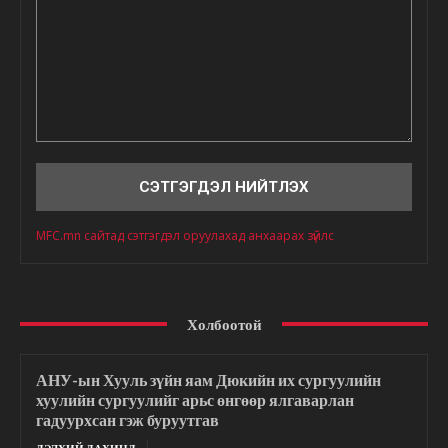
Сэтгэгдэл
MFC.mn сайтад сэтгэгдэл оруулахад анхаарах зүйлс
Холбоотой
АНУ-ын Хууль зүйн яам Дюкийн их сургуулийн
хуулийн сургуулийг арьс өнгөөр ялгаварлан
гадуурхсан гэж буруутгав