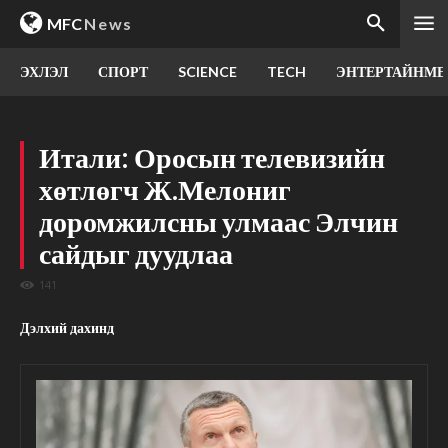
MFC
News
ЭХЛЭЛ
СПОРТ
SCIENCE
TECH
ЭНТЕРТАЙНМЕ
Итали: Оросын телевизийн
хөтлөгч Ж.Мелониг
доромжилсны улмаас Элчин
сайдыг дуудлаа
141
Дэлхий дахинд