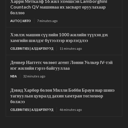
Харри Меткалф 16 жил эзэмшсэн Lamborghini
Countach QV машинаа их засварт оруулахаар
боллоо
AUTO | АВТО
7 minutes ago
Хэвлэх машин сүүлийн 1000 жилийн түүхэн дэх
хамгийн шилдэг бүтээлээр нэрлэгдлээ
CELEBRITIES | АЛДАРТНУУД
11 minutes ago
Денвер Наггетс чөлөөт агент Лонни Уолкер IV-тэй
нэг жилийн гэрээ байгууллаа
NBA
32 minutes ago
Дэвид Харбор болон Милли Бобби Браун нар шинэ
тагнуулын цувралд дахин хамтран тоглохоор
болжээ
CELEBRITIES | АЛДАРТНУУД
46 minutes ago