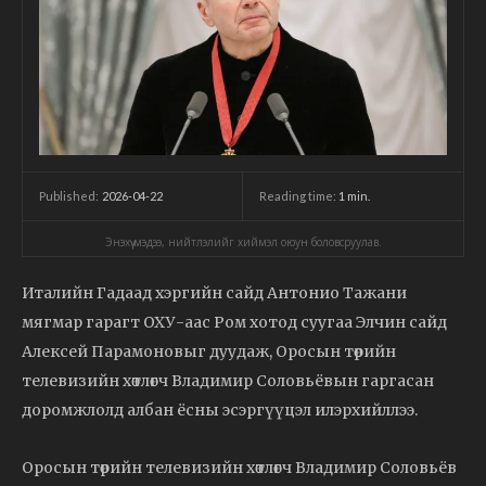
2026-04-22
Reading time:
1
min.
Published:
Энэхүү мэдээ, нийтлэлийг хиймэл оюун боловсруулав.
Италийн Гадаад хэргийн сайд Антонио Тажани
мягмар гарагт ОХУ-аас Ром хотод суугаа Элчин сайд
Алексей Парамоновыг дуудаж, Оросын төрийн
телевизийн хөтлөгч Владимир Соловьёвын гаргасан
доромжлолд албан ёсны эсэргүүцэл илэрхийллээ.
Оросын төрийн телевизийн хөтлөгч Владимир Соловьёв