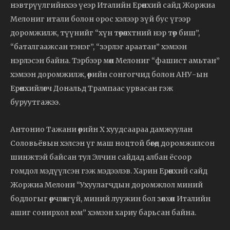
нэвтрүүлгийнхээ үеэр Италийн Ерөнхий сайд Жоржиа
Мелониг итали болон орос хэлээр зүй бус үгээр
доромжилж, түүнийг “хүн төрөлхтний нэр төр биш”,
“баталгаажсан тэнэг”, “зэрлэг араатан” хэмээн
нэрлэсэн байна. Тэрбээр мөн Мелониг “фашист амьтан”
хэмээн доромжилж, өөрийн сонгогчид болон АНУ-ын
Ерөнхийлөгч Дональд Трампаас урвасан гэж
буруутгажээ.
Антонио Тажани өөрийн X хуудсаараа дамжуулан
Соловьёвын хэлсэн үг маш ноцтой бөгөөд доромжилсон
шинжтэй байсан тул Элчин сайдад албан ёсоор
гомдол мэдүүлсэн гэж мэдээлэв. Харин Ерөнхий сайд
Жоржиа Мелони “Ухуулагчдын доромжлол миний
бодлогыг өөрчлөхгүй, миний луужин бол зөвхөн Италийн
ашиг сонирхол юм” хэмээн хариу барьсан байна.