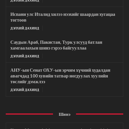
ДЭЛХИЙ ДАХИНД
Испани улс Италид хилээ нээхийг шаардан хугацаа
тогтоов
ДЭЛХИЙ ДАХИНД
Саудын Араб, Пакистан, Турк улсууд батлан
хамгаалахын шинэ гэрээ байгууллаа
ДЭЛХИЙ ДАХИНД
АНУ-ын Сенат ОХУ-ын эрчим хүчний худалдан
авагчдад 100 хувийн татвар ногдуулах хуулийн
төслийг дэмжлээ
ДЭЛХИЙ ДАХИНД
Шинэ