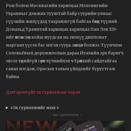
Ром болон Москвагийн харилцаа Мелонигийн
Украиныг дэмжих тууштай байр суурийн улмаас
сүүлийн жилүүдэд таарамжгүй байгаа бөгөөд түүний
Дональд Трамптай харилцах харилцаа Пап Лев XIV-
ийг өмгөөлснөөс хойш муудсан нь энэхүү дипломат
маргаан үүсэх бас нэгэн суурь нөхцөл болжээ. Түүнчлэн
Соловьёвын доромжлолын дараа Италийн эрх баригч
эвсэл төдийгүй сөрөг хүчнийхэн ч Ерөнхий сайдтайгаа
санал нэгдэж, Оросын талын үйлдлийг буруутгаж
байна.
Дэлгэрэнгүйг эх сурвалжаас харах
↓Эх сурвалжийг нээх ↓
- Зар сурталчилгаа -