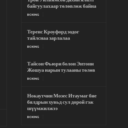
байгуулахаар төлөвлөж байна
BOXING
Теренс Кроуфорд зодог
тайлснаа зарлалаа
BOXING
Тайсон Фьюри болон Энтони
Жошуа нарын тулааны төлөв
BOXING
Нокаутчин Мозес Итаумаг бие
бялдрын хувьд сул дорой гэж
шүүмжилжээ
BOXING