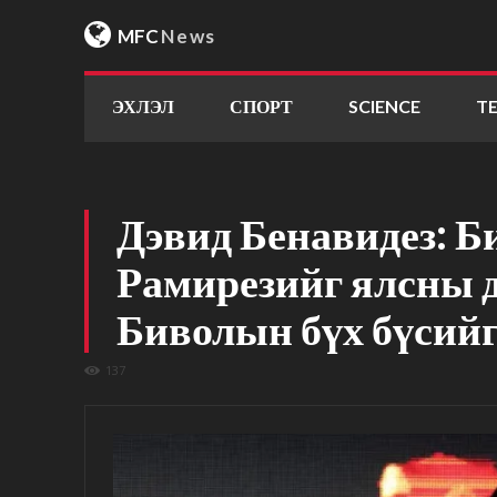
MFC
News
ЭХЛЭЛ
СПОРТ
SCIENCE
T
Дэвид Бенавидез: Б
Рамирезийг ялсны 
Биволын бүх бүсийг
137