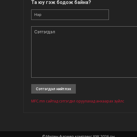
Та юу гэж бодож байна?
Нэр
Сэтгэгдэл
MFC.mn сайтад сэтгэгдэл оруулахад анхаарах зүйлс
© Милен фармер комплекс ХХК 2026 он