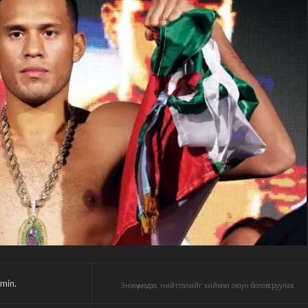
min.
Энэхүү мэдээ, нийтлэлийг хиймэл оюун боловсруулав.