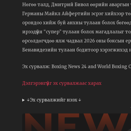
Нөгөө талд, Дмитрий Бивол өөрийн аваргын 
Германы Майкл Айфертийн эсрэг хийхээр төлө
орондоо хийж буй анхны тулаан болох бөгөөд 
ирээдүйн “супер” тулаан болох магадлалыг т
өрсөлдөгчдөө ялж чадвал 2026 оны боксын е
Бенавидезийн тулаан бодитоор хэрэгжихэд н
Эх сурвалж: Boxing News 24 and World Boxing Co
Дэлгэрэнгүйг эх сурвалжаас харах
↓Эх сурвалжийг нээх ↓