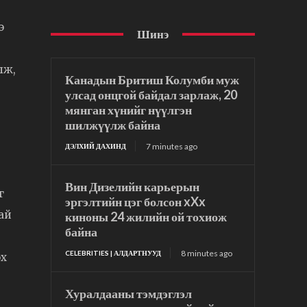
э
Шинэ
лж,
Канадын Бритиш Колумби муж
улсад онцгой байдал зарлаж, 20
мянган хүнийг нүүлгэн
шилжүүлж байна
7 minutes ago
ДЭЛХИЙ ДАХИНД
Вин Дизелийн карьерын
г
эргэлтийн цэг болсон xXx
тай
киноны 24 жилийн ой тохиож
байна
8 minutes ago
CELEBRITIES | АЛДАРТНУУД
ох
Хуралдааны тэмдэглэл