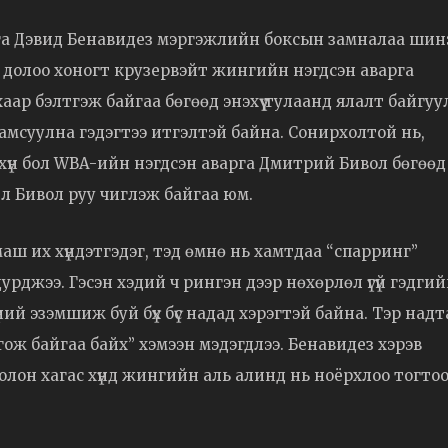
рга Дэвид Бенавидез мэргэжлийн боксын замналаа шин
 долоо хоногт крузервэйт жингийн нэгдсэн аварга
ар бэлтгэж байгаа бөгөөд энэхүү тулаанд ялалт байгуу
амсуулна гэдэгтээ итгэлтэй байна. Сонирхолтой нь,
хүн бол WBA-ийн нэгдсэн аварга Дмитрий Бивол бөгөөд
л Бивол руу чиглэж байгаа юм.
ш их хүндэтгэдэг, тэд өмнө нь хамтдаа “спарринг”
рджээ. Гэсэн хэдий ч рингэн дээр нөхөрлөл үгүй гэдгий
үний эзэмшиж буй бүх бүс надад хэрэгтэй байна. Тэр над
ож байгаа байх” хэмээн мэдэгдлээ. Бенавидез хэрэв
олон хагас хүнд жингийн аль алинд нь ноёрхлоо тогто