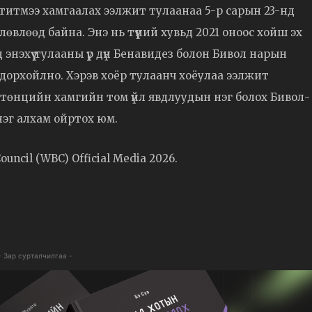
титмээ хамгаалах ээлжит тулаанаа 5-р сарын 23-нд
влөөд байна. Энэ нь түүний хувьд 2021 оноос хойш эх
энэхүү тулааны үр дүн Бенавидез болон Бивол нарын
одорхойлно. Хэрэв хоёр тулаанч хоёулаа ээлжит
ртөнцийн хамгийн том үйл явдлуудын нэг болох Бивол-
эг алхам ойртох юм.
uncil (WBC) Official Media 2026.
- Зар сурталчилгаа -