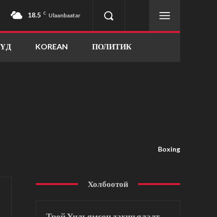
18.5
C
Ulaanbaatar
ҮҮД
KOREAN
ПОЛИТИК
Boxing
Холбоотой
Трой Уильямсон дахин ялалт