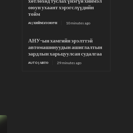
хөтлөхөд туслах үнэгүй хиймэл
оюун ухаант хэрэгслүүдийн
тойм
10 minutes ago
AI | ХИЙМЭЛ ОЮУН
АНУ-ын хамгийн эрэлттэй
автомашинуудын ашиглалтын
зардлын харьцуулсан судалгаа
29 minutes ago
AUTO | АВТО