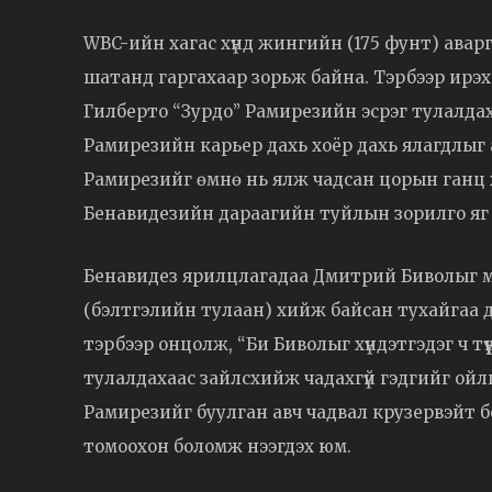
WBC-ийн хагас хүнд жингийн (175 фунт) ава
шатанд гаргахаар зорьж байна. Тэрбээр ирэх
Гилберто “Зурдо” Рамирезийн эсрэг тулалдаха
Рамирезийн карьер дахь хоёр дахь ялагдлыг 
Рамирезийг өмнө нь ялж чадсан цорын ганц 
Бенавидезийн дараагийн туйлын зорилго яг 
Бенавидез ярилцлагадаа Дмитрий Биволыг ма
(бэлтгэлийн тулаан) хийж байсан тухайгаа ду
тэрбээр онцолж, “Би Биволыг хүндэтгэдэг ч тү
тулалдахаас зайлсхийж чадахгүй гэдгийг ойлг
Рамирезийг буулган авч чадвал крузервэйт б
томоохон боломж нээгдэх юм.