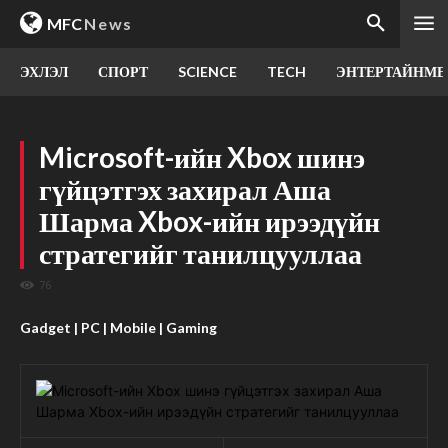
MFC
News
ЭХЛЭЛ
СПОРТ
SCIENCE
TECH
ЭНТЕРТАЙНМЕ
Microsoft-ийн Xbox шинэ
гүйцэтгэх захирал Аша
Шарма Xbox-ийн ирээдүйн
стратегийг танилцууллаа
76
Gadget | PC | Mobile | Gaming