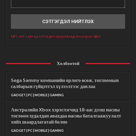
Сэтгэгдэл
MFC.mn сайтад сэтгэгдэл оруулахад анхаарах зүйлс
Холбоотой
Sega Sammy компанийн орлого өсөж, тоглоомын
салбарын гүйцэтгэл хүлээлтээс давлаа
GADGET | PC | MOBILE | GAMING
Австралийн Xbox хэрэглэгчид 18-аас дээш насны
тоглоом худалдан авахдаа насны баталгаажуулалт
хийх шаардлагатай болно
GADGET | PC | MOBILE | GAMING