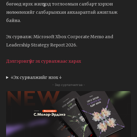
бөгөөд ирэх жилүүдэд тоглоомын салбарт хэрхэн
нөлөөлөхийг салбарынхан анхааралтай ажиглаж
байна.
Эх сурвалж: Microsoft Xbox Corporate Memo and
Leadership Strategy Report 2026.
Дэлгэрэнгүйг эх сурвалжаас харах
↓Эх сурвалжийг нээх ↓
- Зар сурталчилгаа -