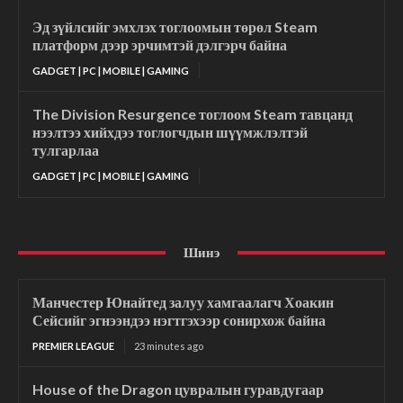
Эд зүйлсийг эмхлэх тоглоомын төрөл Steam
платформ дээр эрчимтэй дэлгэрч байна
GADGET | PC | MOBILE | GAMING
The Division Resurgence тоглоом Steam тавцанд
нээлтээ хийхдээ тоглогчдын шүүмжлэлтэй
тулгарлаа
GADGET | PC | MOBILE | GAMING
Шинэ
Манчестер Юнайтед залуу хамгаалагч Хоакин
Сейсийг эгнээндээ нэгтгэхээр сонирхож байна
PREMIER LEAGUE
23 minutes ago
House of the Dragon цувралын гуравдугаар