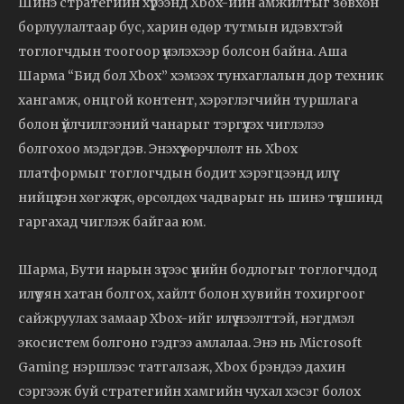
Шинэ стратегийн хүрээнд Xbox-ийн амжилтыг зөвхөн
борлуулалтаар бус, харин өдөр тутмын идэвхтэй
тоглогчдын тоогоор үнэлэхээр болсон байна. Аша
Шарма “Бид бол Xbox” хэмээх тунхаглалын дор техник
хангамж, онцгой контент, хэрэглэгчийн туршлага
болон үйлчилгээний чанарыг тэргүүлэх чиглэлээ
болгохоо мэдэгдэв. Энэхүү өөрчлөлт нь Xbox
платформыг тоглогчдын бодит хэрэгцээнд илүү
нийцүүлэн хөгжүүлж, өрсөлдөх чадварыг нь шинэ түвшинд
гаргахад чиглэж байгаа юм.
Шарма, Бути нарын зүгээс үнийн бодлогыг тоглогчдод
илүү уян хатан болгох, хайлт болон хувийн тохиргоог
сайжруулах замаар Xbox-ийг илүү нээлттэй, нэгдмэл
экосистем болгоно гэдгээ амлалаа. Энэ нь Microsoft
Gaming нэршлээс татгалзаж, Xbox брэндээ дахин
сэргээж буй стратегийн хамгийн чухал хэсэг болох