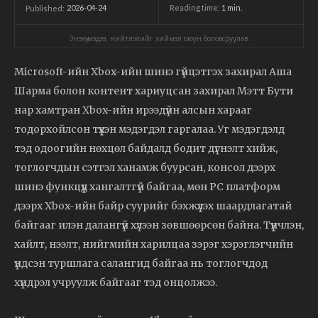
2026-04-24
Reading time:
1
min.
Published:
Энэхүү мэдээ, нийтлэлийг хиймэл оюун боловсруулав.
Microsoft-ийн Xbox-ийн шинэ гүйцэтгэх захирал Аша
Шарма болон контент хариуцсан захирал Мэтт Бути
нар хамтран Xbox-ийн ирээдүйн алсын харааг
тодорхойлсон түүхэн мэдэгдэл гаргалаа. Уг мэдэгдэлд
тэд одоогийн нөхцөл байдалд бодит дүгнэлт хийж,
тоглогчдын сэтгэл ханамж буурсан, консол дээрх
шинэ функцүүд хангалтгүй байгаа, мөн PC платформ
дээрх Xbox-ийн байр суурийг бэхжүүлэх шаардлагатай
байгааг илэн далангүй хүлээн зөвшөөрсөн байна. Түүнчлэн,
хайлт, нээлт, нийгмийн харилцаа зэрэг хэрэглэгчийн
үндсэн туршлага салангид байгаа нь тоглогчдод
хүндрэл учруулж байгааг тэд онцолжээ.