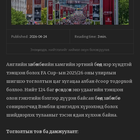
2026-04-24
Reading time:
3
min.
Published:
Энэхүү мэдээ, нийтлэлийг хиймэл оюун боловсруулав.
Английн хөлбөмбөгийн хамгийн эртний бөгөөд нэр хүндтэй
тэмцээн болох FA Cup-ын 2025/26 оны улирлын
шигшээ тоглолтын цаг хугацаа албан ёсоор тодорхой
боллоо. Нийт 124 баг өрсөлдсөн энэ удаагийн тэмцээн
олон гэнэтийн бэлгээр дүүрэн байсан бөгөөд хөлбөмбөг
сонирхогчид Вэмбли цэнгэлдэх хүрээлэнд болох
шийдвэрлэх тулааныг тэсэн ядан хүлээж байна.
Тоглолтын тов ба дамжуулалт: