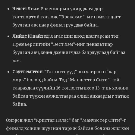
Челси:
Лиам Розениорын удирдлага дор
тогтвортой тоглож, “Врексхам”-ыг нэмэлт цагт
буулган авснаар финал руу дөхөж байна.
Лийдс Юнайтед:
Хагас шигшээд шалгарсан тэд
Премьер лигийн “Вест Хэм”-ийг пенальтиар
буулган авч, хөгжөөн дэмжигчдээ баярлуулаад байгаа
юм.
Саутгемптон:
“Гэгээнтнүүд” энэ улирлын “хар
морь” болоод байна. Тэд “Манчестер Сити”-тэй
таарахдаа сүүлийн 16 тоглолтынхоо 13-т нь хожиж
байсан түүхэн амжилтаараа олны анхаарлыг татаж
байна.
Өнгөрсөн жил “Кристал Палас” баг “Манчестер Сити”-г
финалд хожиж шуугиан тарьж байсан бол энэ жил хэн