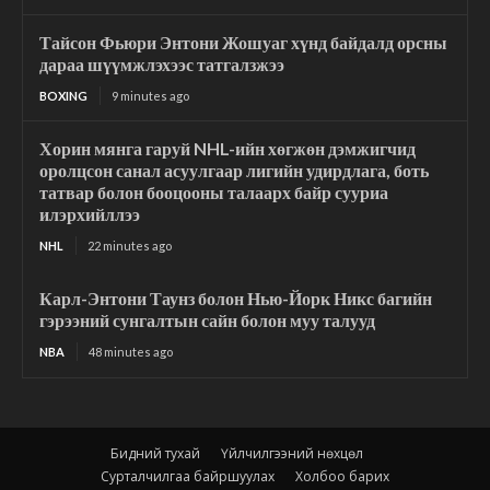
Тайсон Фьюри Энтони Жошуаг хүнд байдалд орсны
дараа шүүмжлэхээс татгалзжээ
BOXING
9 minutes ago
Хорин мянга гаруй NHL-ийн хөгжөн дэмжигчид
оролцсон санал асуулгаар лигийн удирдлага, боть
татвар болон бооцооны талаарх байр сууриа
илэрхийллээ
NHL
22 minutes ago
Карл-Энтони Таунз болон Нью-Йорк Никс багийн
гэрээний сунгалтын сайн болон муу талууд
NBA
48 minutes ago
Бидний тухай
Үйлчилгээний нөхцөл
Сурталчилгаа байршуулах
Холбоо барих