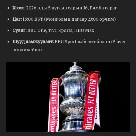
Хэзээ:
2026 оны 5 дугаар сарын 16, Бямба гараг
Цаг:
15:00 BST (Монголын цагаар 23:00 орчим)
Суваг:
BBC One, TNT Sports, HBO Max
Шууд дамжуулалт:
BBC Sport вэбсайт болон iPlayer
аппликейшн