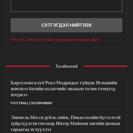
Сэтгэгдэл
MFC.mn сайтад сэтгэгдэл оруулахад анхаарах зүйлс
Холбоотой
Барселона клуб Реал Мадридыг гүйцэж Испанийн
шигшээ багийн ахлагчийг авахын төлөө тэмцэлд
нэгджээ
FOOTBALL | ХӨЛБӨМБӨГ
Лионель Месси дубль хийж, Пикассогийн бүтээлтэй
зүйрлүүлсэн гоолоор Интер Майами лигийн цомын
гараагаа эхлүүллээ