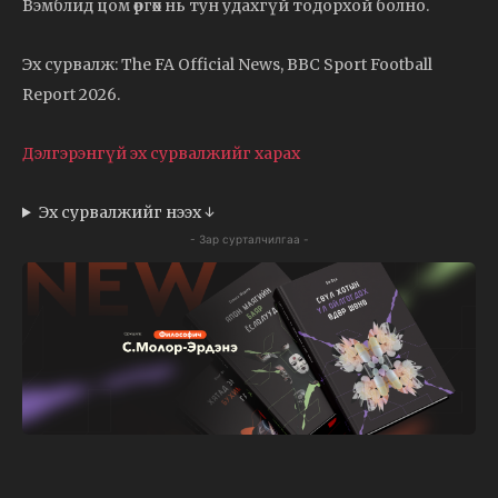
Вэмблид цом өргөх нь тун удахгүй тодорхой болно.
Эх сурвалж: The FA Official News, BBC Sport Football
Report 2026.
Дэлгэрэнгүй эх сурвалжийг харах
Эх сурвалжийг нээх ↓
- Зар сурталчилгаа -