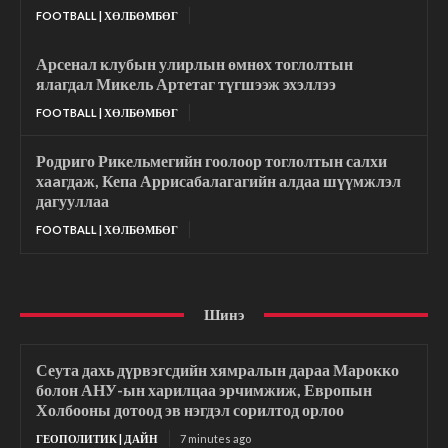
FOOTBALL | ХӨЛБӨМБӨГ
Арсенал клубын улирлын өмнөх тоглолтын
ялагдал Микель Артетаг түгшээж эхэллээ
FOOTBALL | ХӨЛБӨМБӨГ
Родриго Рикельмегийн гоолоор тоглолтын салхи
хаaгдаж, Кепа Аррисабалагагийн алдаа шүүмжлэл
дагууллаа
FOOTBALL | ХӨЛБӨМБӨГ
Шинэ
Сеута дахь дүрвэгсдийн хямралын дараа Марокко
болон АНУ-ын харилцаа эрчимжиж, Европын
Холбооны дотоод эв нэгдэл сорилтод орлоо
ГЕОПОЛИТИК | ДАЙН
7 minutes ago