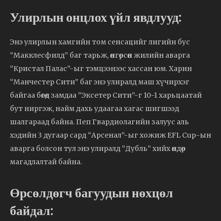
Улирлын онцлох үйл явдлууд:
Энэ улирлын хамгийн том сенсацийг лигийн бус
“Макклесфилд” баг тарьж, өнгөрсөн жилийн аварга
“Кристал Палас”-ыг тэмцээнээс хассан юм. Харин
“Манчестер Сити” баг энэ улиралд маш хүчирхэг
байгаа бөгөөд замдаа “Эксетер Сити”-г 10-1 харьцаатай
бут ниргэж, найм дахь удаагаа хагас шигшээд
шалгараад байна. Пеп Гвардиолагийн залуус аль
хэдийн 3 дугаар сард “Арсенал”-ыг хожиж EFL Cup-ын
аварга болсон тул энэ улиралд “Дубль” хийх өндөр
магадлалтай байна.
Өрсөлдөгч багуудын нөхцөл
байдал: