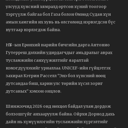
улсууд хүнсний хямралд өртсөн хүний тоогоор
тэргүүлж байгаа бол Газа болон Өмнөд Судан хүн
амын хамгийн их хувь нь өлсгөлөнд нэрвэгдсэн бүс
нутгаар нэрлэгдэж байна.
НҮБ-ын Ерөнхий нарийн бичгийн дарга Антонио
Гутерреш дэлхийн удирдагчдыг амьдралыг аврах
тусламжийн санхүүжилтийг яаралтай
нэмэгдүүлэхийг уриаллаа. UNICEF-ийн гүйцэтгэх
захирал Кэтрин Расселл “Энэ бол хүнсний нөөц
дутсандаа биш, харин улс төрийн хүсэл зориг
дутсаных” хэмээн онцлов.
Шинжээчид 2026 онд нөхцөл байдал улам дордож
болзошгүйг анхааруулж байна. Ойрхи Дорнод дахь
дайн нь хүмүүнлэгийн тусламжийн хүргэлтийг