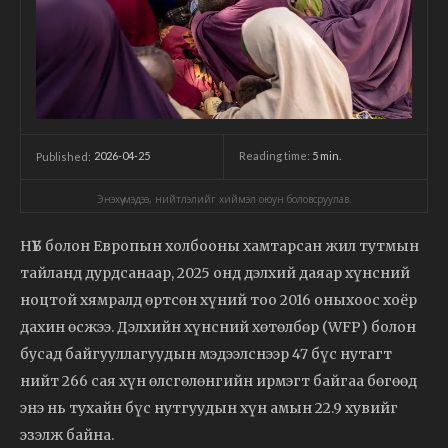
2026-04-25
Reading time:
5
min.
Published:
Энэхүү мэдээ, нийтлэлийг хиймэл оюун боловсруулав.
НҮБ болон Европын холбооны хамтарсан жил тутмын
тайланд дурдсанаар, 2025 онд дэлхий даяар хүнсний
ноцтой хямралд өртсөн хүний тоо 2016 оныхоос хоёр
дахин өсжээ. Дэлхийн хүнсний хөтөлбөр (WFP) болон
бусад байгууллагуудын мэдээлснээр 47 бүс нутагт
нийт 266 сая хүн өлсгөлөнгийн ирмэгт байгаа бөгөөд
энэ нь тухайн бүс нутгуудын хүн амын 22.9 хувийг
эзэлж байна.