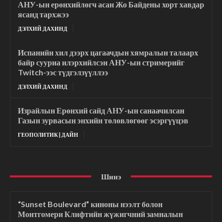
АНУ-ын ерөнхийлөгч асан Жо Байдены хорт хавдар
ясанд тархжээ
ДЭЛХИЙ ДАХИНД
Испанийн хил дээрх цагаачдын хямралын талаарх
байр сууриа илэрхийлсэн АНУ-ын стримерийг
Twitch-ээс түдгэлзүүллээ
ДЭЛХИЙ ДАХИНД
Израйлын Ерөнхий сайд АНУ-ын санаачилсан
Газын зурвасын энхийн төлөвлөгөөг эсэргүүцэв
ГЕОПОЛИТИК | ДАЙН
Шинэ
“Sunset Boulevard” киноны нээлт болон
Монтгомери Клифтийн жүжигчний замналын