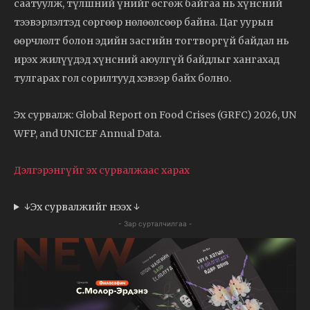
саатуулж, түлшний үнийг өсгөж байгаа нь хүнсний
тээвэрлэлтэд сөргөөр нөлөөлсөөр байна. Цаг уурын
өөрчлөлт болон эдийн засгийн тогтворгүй байдал нь
ирэх жилүүдэд хүнсний аюулгүй байдлыг хангахад
тулгарах гол сорилтууд хэвээр байх болно.
Эх сурвалж: Global Report on Food Crises (GRFC) 2026, UN
WFP, and UNICEF Annual Data.
Дэлгэрэнгүйг эх сурвалжаас харах
↓Эх сурвалжийг нээх ↓
- Зар сурталчилгаа -