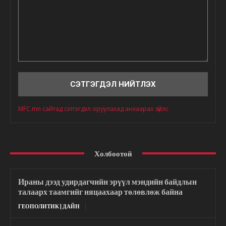
Сэтгэгдэл
MFC.mn сайтад сэтгэгдэл оруулахад анхаарах зүйлс
Холбоотой
Ираны дээд удирдагчийн эрүүл мэндийн байдлын
талаарх таамгийг няцаахаар төлөвлөж байна
ГЕОПОЛИТИК | ДАЙН