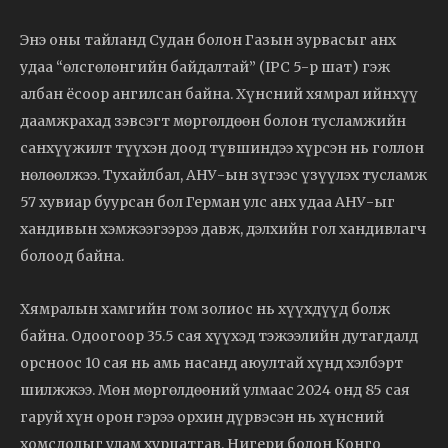
Энэ оны тайланд Судан болон Газын зурвасыг анх
удаа “өлсгөлөнгийн байдалтай” (IPC 5-р шат) гэж
албан ёсоор ангилсан байна. Хүнсний хямрал ийнхүү
даамжрахад зэвсэгт мөргөлдөөн болон тусламжийн
санхүүжилт түүхэн доод түвшиндээ хүрсэн нь голлон
нөлөөлжээ. Тухайлбал, АНУ-ын зүгээс үзүүлэх тусламж
57 хувиар буурсан бол Герман улс анх удаа АНУ-ыг
хандивын хэмжээгээрээ давж, дэлхийн гол хандивлагч
болоод байна.
Хямралын хамгийн том золиос нь хүүхдүүд болж
байна. Одоогоор 35.5 сая хүүхэд тэжээлийн дутагдалд
орсноос 10 сая нь амь насанд аюултай хүнд хэлбэрт
шилжжээ. Мөн мөргөлдөөний улмаас 2024 онд 85 сая
гаруй хүн орон гэрээ орхин дүрвэсэн нь хүнсний
хомсдолыг улам хурцатгав. Нигери болон Конго