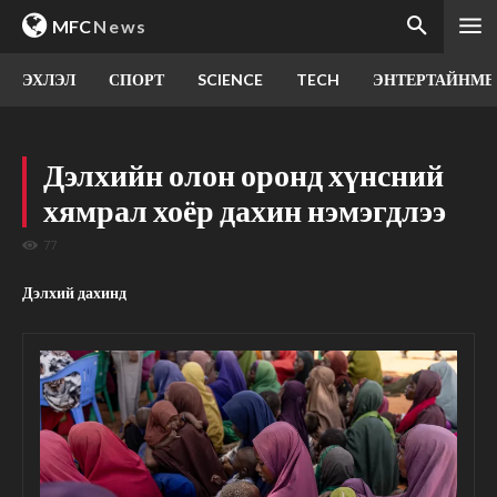
MFC
News
ЭХЛЭЛ
СПОРТ
SCIENCE
TECH
ЭНТЕРТАЙНМЕ
Дэлхийн олон оронд хүнсний
хямрал хоёр дахин нэмэгдлээ
77
Дэлхий дахинд