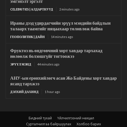
эмгэнэлт эргэлт
CELEBRITIES | АЛДАРТНУУД
2 minutes ago
Ираны дээд удирдагчийн эрүүл мэндийн байдлын
талаарх таамгийг няцаахаар төлөвлөж байна
ГЕОПОЛИТИК | ДАЙН
14 minutes ago
Фруктоз нь өндгөвчний хорт хавдар тархахад
нөлөөлж болзошгүйг тогтоожээ
ЭРҮҮЛ МЭНД
44 minutes ago
АНУ-ын ерөнхийлөгч асан Жо Байдены хорт хавдар
ясанд тархжээ
ДЭЛХИЙ ДАХИНД
1 hour ago
Бидний тухай
Үйлчилгээний нөхцөл
Сурталчилгаа байршуулах
Холбоо барих