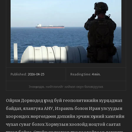
2026-04-25
Reading time:
4
min.
Published:
Энэхүү мэдээ, нийтлэлийг хиймэл оюун боловсруулав.
Ойрхи Дорнодод үүсээд буй геополитикийн хурцадмал
байдал, ялангуяа АНУ, Израиль болон Иран улсуудын
хоорондох мөргөлдөөн дэлхийн эрчим хүчний хамгийн
чухал суваг болох Хормузын хоолойд ноцтой саатал