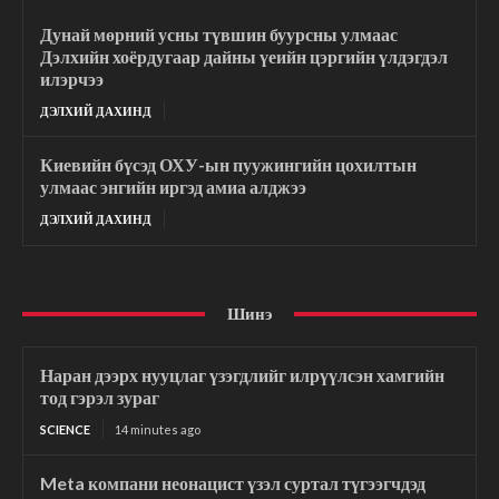
Дунай мөрний усны түвшин буурсны улмаас
Дэлхийн хоёрдугаар дайны үеийн цэргийн үлдэгдэл
илэрчээ
ДЭЛХИЙ ДАХИНД
Киевийн бүсэд ОХУ-ын пуужингийн цохилтын
улмаас энгийн иргэд амиа алджээ
ДЭЛХИЙ ДАХИНД
Шинэ
Наран дээрх нууцлаг үзэгдлийг илрүүлсэн хамгийн
тод гэрэл зураг
SCIENCE
14 minutes ago
Meta компани неонацист үзэл суртал түгээгчдэд