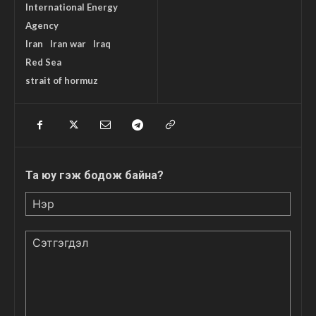
International Energy
Agency
Iran
Iran war
Iraq
Red Sea
strait of hormuz
Та юу гэж бодож байна?
Нэр