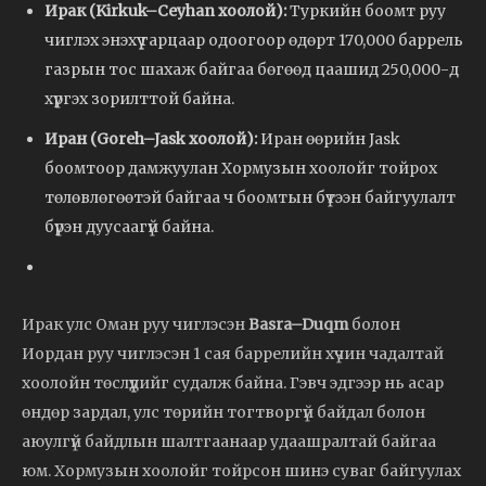
Ирак (Kirkuk–Ceyhan хоолой):
Туркийн боомт руу
чиглэх энэхүү гарцаар одоогоор өдөрт 170,000 баррель
газрын тос шахаж байгаа бөгөөд цаашид 250,000-д
хүргэх зорилттой байна.
Иран (Goreh–Jask хоолой):
Иран өөрийн Jask
боомтоор дамжуулан Хормузын хоолойг тойрох
төлөвлөгөөтэй байгаа ч боомтын бүтээн байгуулалт
бүрэн дуусаагүй байна.
Ирак улс Оман руу чиглэсэн
Basra–Duqm
болон
Иордан руу чиглэсэн 1 сая баррелийн хүчин чадалтай
хоолойн төслүүдийг судалж байна. Гэвч эдгээр нь асар
өндөр зардал, улс төрийн тогтворгүй байдал болон
аюулгүй байдлын шалтгаанаар удаашралтай байгаа
юм. Хормузын хоолойг тойрсон шинэ суваг байгуулах