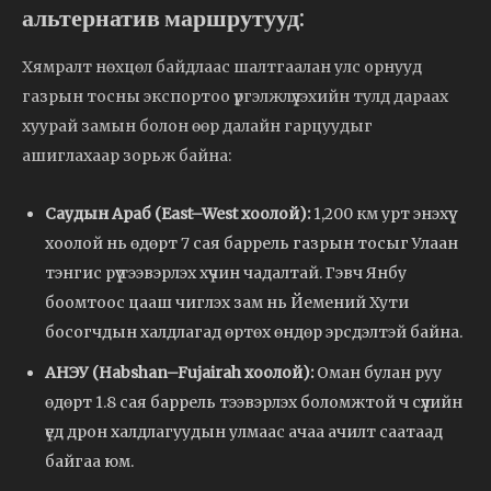
альтернатив маршрутууд:
Хямралт нөхцөл байдлаас шалтгаалан улс орнууд
газрын тосны экспортоо үргэлжлүүлэхийн тулд дараах
хуурай замын болон өөр далайн гарцуудыг
ашиглахаар зорьж байна:
Саудын Араб (East–West хоолой):
1,200 км урт энэхүү
хоолой нь өдөрт 7 сая баррель газрын тосыг Улаан
тэнгис рүү тээвэрлэх хүчин чадалтай. Гэвч Янбу
боомтоос цааш чиглэх зам нь Йемений Хути
босогчдын халдлагад өртөх өндөр эрсдэлтэй байна.
АНЭУ (Habshan–Fujairah хоолой):
Оман булан руу
өдөрт 1.8 сая баррель тээвэрлэх боломжтой ч сүүлийн
үед дрон халдлагуудын улмаас ачаа ачилт саатаад
байгаа юм.