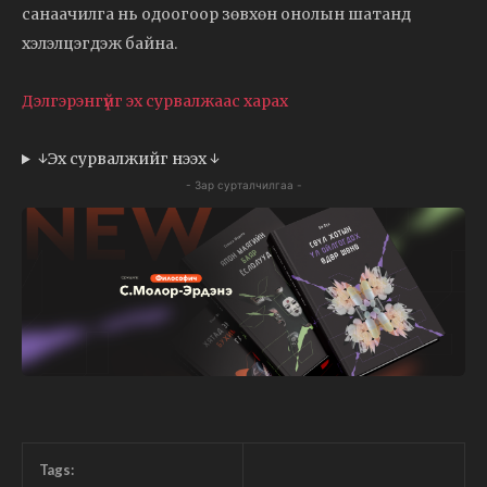
санаачилга нь одоогоор зөвхөн онолын шатанд
хэлэлцэгдэж байна.
Дэлгэрэнгүйг эх сурвалжаас харах
↓Эх сурвалжийг нээх ↓
- Зар сурталчилгаа -
Tags: