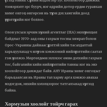
үүсгээд байна. Сүүлийн мэдээгээр тус хоолойгоор дамжих
тээвэрлэлт эрс буурч, нэг өдрийн дотор ердөө гуравхан
хөлөг онгоц өнгөрсөн нь түүхэн дэх хамгийн доод
үзүүлэлтүүдийн нэг боллоо.
Олон улсын эрчим хүчний агентлаг (IEA) энэхүү нөхцөл
байдлыг 1970-аад оны газрын тосны хямрал болон
Орос-Украины дайнаас үүдэлтэй хийн тасалдалтай
харьцуулахад ч илүү том хэмжээний нийлүүлэлтийн саатал
гэж үнэлжээ. Мөргөлдөөн эхлэхээс өмнө дэлхийн газрын
тос, байгалийн хийн нийлүүлэлтийн тавны нэг нь энэ
хоолойгоор дамждаг байв. АНУ Ираны хөлөг онгоцыг
барьцаалсан нь Ираны тал хариу арга хэмжээ авахаа
мэдэгдэж, энхийн хэлэлцээрээс татгалзахад хүргээд
байна.
Хормузын хоолойг тойрч гарах