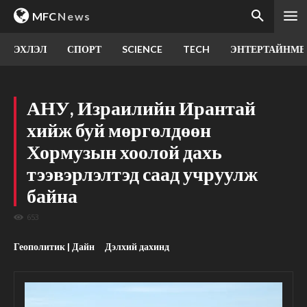
MFC
News
ЭХЛЭЛ
СПОРТ
SCIENCE
TECH
ЭНТЕРТАЙНМЕ
АНУ, Израилийн Ирантай
хийж буй мөргөлдөөн
Хормузын хоолой дахь
тээвэрлэлтэд саад учруулж
байна
653
Геополитик | Дайн
Дэлхий дахинд