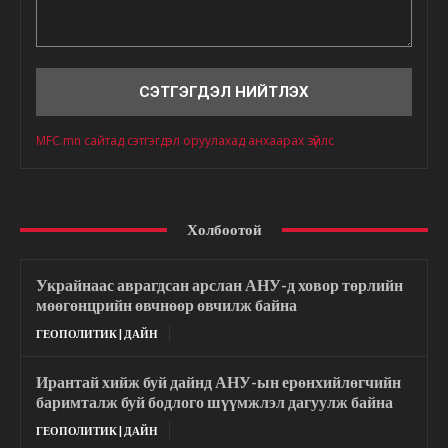
Сэтгэгдэл
MFC.mn сайтад сэтгэгдэл оруулахад анхаарах зүйлс
Холбоотой
Украйнаас аврагдсан арслан АНУ-д ховор төрлийн
мөөгөнцрийн өвчнөөр өвчилж байна
ГЕОПОЛИТИК | ДАЙН
Ирантай хийж буй дайнд АНУ-ын ерөнхийлөгчийн
баримталж буй бодлого шүүмжлэл дагуулж байна
ГЕОПОЛИТИК | ДАЙН