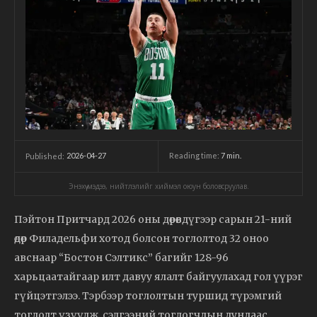
2026-04-27
Reading time:
7
min.
Published:
Энэхүү мэдээ, нийтлэлийг хиймэл оюун боловсруулав.
Пэйтон Притчард 2026 оны дөрөвдүгээр сарын 21-ний
өдөр Филадельфи хотод болсон тоглолтод 32 оноо
авснаар “Бостон Сэлтикс” багийг 128-96
харьцаатайгаар илт давуу ялалт байгуулахад гол үүрэг
гүйцэтгэлээ. Тэрбээр тоглолтын туршид түрэмгий
тоглолт үзүүлж, сэлгээний тоглогчдын дундаас