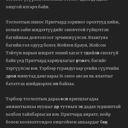
онцгой ялгарч байв.
Тоглолтын эхнээс Притчард зоримог оролтууд хийж,
холын зайн шидэлтүүдийг оновчтой гүйцэтгэн
багийнхаа довтолгоог эрчимжүүлсэн. Ялангуяа
багийн гол одууд болох Жейлен Браун, Жэйсон
Тэйтүм нарын шидэлт эхний хагаст төдийлөн онохгүй
байх үед Притчард хариуцлагыг өөртөө авч, багийг
тэргүүлсэн юм. Тэрбээр гуравдугаар үеийн сүүлчийн
дөрвөн минутад дангаараа 14 оноо авсан нь ялалтыг
бататгах шийдвэрлэх мөч байлаа.
Тэрбээр тоглолтын дараа өгсөн ярилцлагадаа
амжилтынхаа нууцыг өдөр тутмын зөв дадал зуршилтай
холбон тайлбарласан юм. Притчард амралт, нойр
болон хооллолтондоо онцгойлон анхаардаг бөгөөд