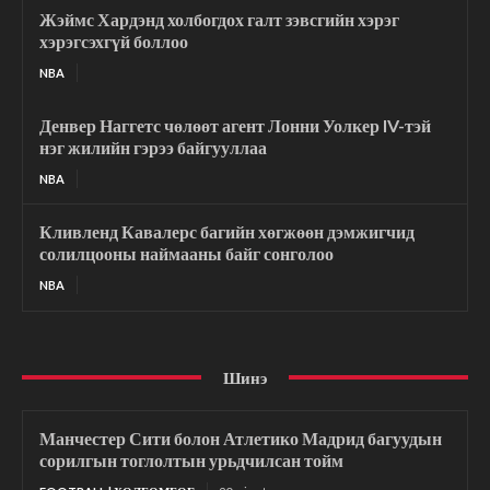
Жэймс Хардэнд холбогдох галт зэвсгийн хэрэг
хэрэгсэхгүй боллоо
NBA
Денвер Наггетс чөлөөт агент Лонни Уолкер IV-тэй
нэг жилийн гэрээ байгууллаа
NBA
Кливленд Кавалерс багийн хөгжөөн дэмжигчид
солилцооны наймааны байг сонголоо
NBA
Шинэ
Манчестер Сити болон Атлетико Мадрид багуудын
сорилгын тоглолтын урьдчилсан тойм