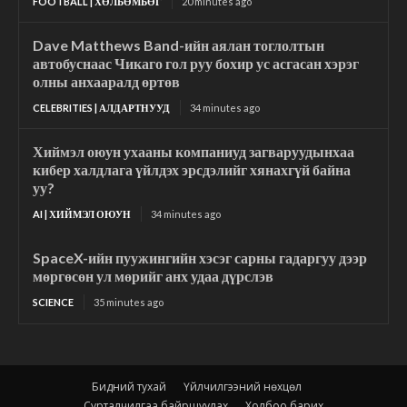
FOOTBALL | ХӨЛБӨМБӨГ
20 minutes ago
Dave Matthews Band-ийн аялан тоглолтын
автобуснаас Чикаго гол руу бохир ус асгасан хэрэг
олны анхааралд өртөв
CELEBRITIES | АЛДАРТНУУД
34 minutes ago
Хиймэл оюун ухааны компаниуд загваруудынхаа
кибер халдлага үйлдэх эрсдэлийг хянахгүй байна
уу?
AI | ХИЙМЭЛ ОЮУН
34 minutes ago
SpaceX-ийн пуужингийн хэсэг сарны гадаргуу дээр
мөргөсөн ул мөрийг анх удаа дүрслэв
SCIENCE
35 minutes ago
Бидний тухай
Үйлчилгээний нөхцөл
Сурталчилгаа байршуулах
Холбоо барих