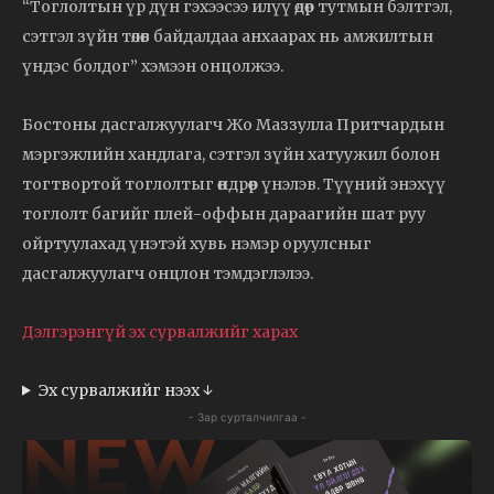
“Тоглолтын үр дүн гэхээсээ илүү өдөр тутмын бэлтгэл,
сэтгэл зүйн төлөв байдалдаа анхаарах нь амжилтын
үндэс болдог” хэмээн онцолжээ.
Бостоны дасгалжуулагч Жо Маззулла Притчардын
мэргэжлийн хандлага, сэтгэл зүйн хатуужил болон
тогтвортой тоглолтыг өндрөөр үнэлэв. Түүний энэхүү
тоглолт багийг плей-оффын дараагийн шат руу
ойртуулахад үнэтэй хувь нэмэр оруулсныг
дасгалжуулагч онцлон тэмдэглэлээ.
Дэлгэрэнгүй эх сурвалжийг харах
Эх сурвалжийг нээх ↓
- Зар сурталчилгаа -