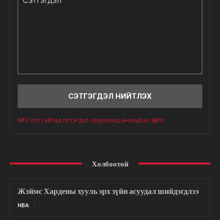
Сэтгэгдэл
MFC.mn сайтад сэтгэгдэл оруулахад анхаарах зүйлс
Холбоотой
Жэймс Хардены хууль эрх зүйн асуудал шийдэгдлээ
NBA