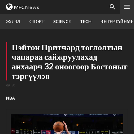
MFC
News
ЭХЛЭЛ
СПОРТ
SCIENCE
TECH
ЭНТЕРТАЙНМЕ
Пэйтон Притчард тоглолтын
чанараа сайжруулахад
анхаарч 32 оноогоор Бостоныг
тэргүүлэв
70
NBA