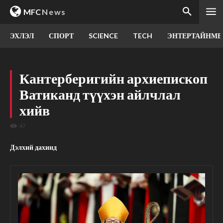
MFC
News
ЭХЛЭЛ
СПОРТ
SCIENCE
TECH
ЭНТЕРТАЙНМЕ
Кантерберигийн архиепископ
Ватиканд түүхэн айлчлал
хийв
47
Дэлхий дахинд