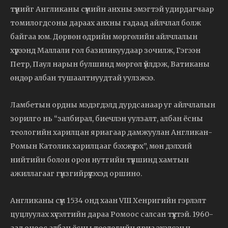
түүнийг Англиканы сүмийн анхны эмэгтэй удирдагчаар
томилогдсоны дараах анхны гадаад айлчлал болж
байгаа юм. Дөрвөн өдрийн мөргөлийн айлчлалын
хүрээнд Маллали гол базиликуудаар зочилж, Гэгээн
Петр, Паул нарын булшинд мөргөл үйлдэж, Ватиканы
өндөр албан тушаалтнуудтай уулзжээ.
Ламбетын ордны мэдэгдэлд дурдсанаар уг айлчлалын
зорилго нь “залбирал, биечлэн уулзалт, албан ёсны
теологийн харилцан яриагаар дамжуулан Англикан-
Ромын Католик харилцааг бэхжүүлэх”, мөн дэлхий
нийтийн болон орон нутгийн түвшинд хамтын
ажиллагааг гүнзгийрүүлэхэд оршино.
Англиканы сүм 1534 онд хаан VIII Хенригийн гэрлэлт
цуцлуулах хүсэлтийн дараа Ромоос салсан түүхтэй. 1960-
аад оноос албан ёсны теологийн яриа эхэлсэн ч