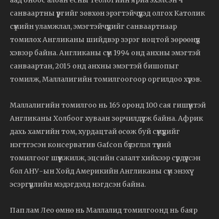
санваартны үүргийг зөвхөн эрэгтэйчүүдэд олгох Католик
сүмийн уламжлал, эмэгтэйчүүдийг санваартнаар
томилох Англиканы шийдвэр зэрэг ноцтой зөрөөнүүд
хэвээр байна. Англиканы сүм 1994 онд анхны эмэгтэй
санваартан, 2015 онд анхны эмэгтэй бишопыг
томилж, Маллалигийн томилгоогоор оргилдоо хүрэв.
Маллалигийн томилгоо нь 165 оронд 100 сая гишүүнтэй
Англиканы Холбоог хуваан зөрчилдүүлж байна. Африк
дахь хамгийн том, хурдацтай өсөж буй сүмүүдийг
нэгтгэсэн консерватив Gafcon бүлэглэл түүний
томилгоог шүүмжилж, эцсийн салалт хийхээр сүрдүүлсэн
бол АНУ-ын Хойд Америкийн Англиканы сүм энэхүү
эсэргүүцлийн мэдэгдэлд нэгдсэн байна.
Пап лам Лео өмнө нь Маллалид томилгоонд нь баяр