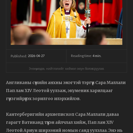
2026-04-27
Reading time:
4
min.
Published:
Энэхүү мэдээ, нийтлэлийг хиймэл оюун боловсруулав.
Англиканы сүмийн анхны эмэгтэй тэргүүн Сара Маллали
Пап лам XIV Леотой уулзаж, экуменик харилцааг
гүнзгийрүүлэх зорилгоо илэрхийлэв.
Кантерберигийн архиепископ Сара Маллали даваа
гарагт Ватиканд түүхэн айлчлал хийж, Пап лам XIV
Леотой Ариун ширээний номын санд уулзлаа. Энэ нь