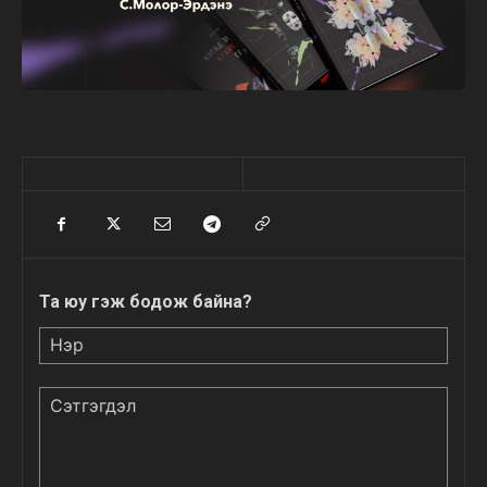
Та юу гэж бодож байна?
Нэр