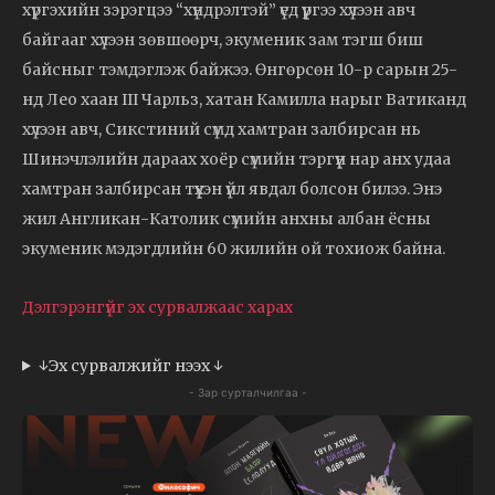
хүргэхийн зэрэгцээ “хүндрэлтэй” үед үүргээ хүлээн авч
байгааг хүлээн зөвшөөрч, экуменик зам тэгш биш
байсныг тэмдэглэж байжээ. Өнгөрсөн 10-р сарын 25-
нд Лео хаан III Чарльз, хатан Камилла нарыг Ватиканд
хүлээн авч, Сикстиний сүмд хамтран залбирсан нь
Шинэчлэлийн дараах хоёр сүмийн тэргүүн нар анх удаа
хамтран залбирсан түүхэн үйл явдал болсон билээ. Энэ
жил Англикан-Католик сүмийн анхны албан ёсны
экуменик мэдэгдлийн 60 жилийн ой тохиож байна.
Дэлгэрэнгүйг эх сурвалжаас харах
↓Эх сурвалжийг нээх ↓
- Зар сурталчилгаа -