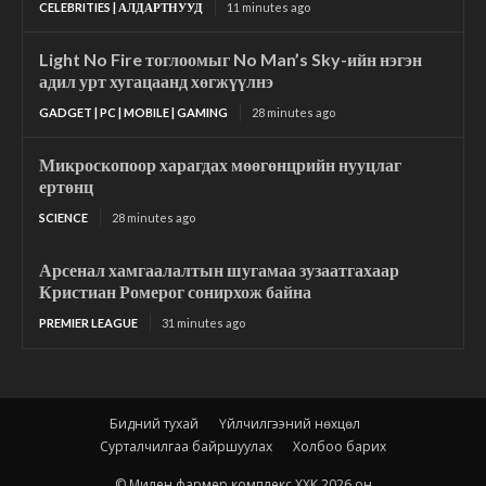
CELEBRITIES | АЛДАРТНУУД
11 minutes ago
Light No Fire тоглоомыг No Man’s Sky-ийн нэгэн
адил урт хугацаанд хөгжүүлнэ
GADGET | PC | MOBILE | GAMING
28 minutes ago
Микроскопоор харагдах мөөгөнцрийн нууцлаг
ертөнц
SCIENCE
28 minutes ago
Арсенал хамгаалалтын шугамаа зузаатгахаар
Кристиан Ромерог сонирхож байна
PREMIER LEAGUE
31 minutes ago
Бидний тухай
Үйлчилгээний нөхцөл
Сурталчилгаа байршуулах
Холбоо барих
© Милен фармер комплекс ХХК 2026 он