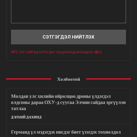
Сэтгэгдэл
MFC.mn сайтад сэтгэгдэл оруулахад анхаарах зүйлс
Холбоотой
Молдав улс хилийн ойролцоо дроны үлдэгдэл
олдсоны дараа ОХУ-д суугаа Элчин сайдаа эргүүлэн
татлаа
ДЭЛХИЙ ДАХИНД
Германд үл мэдэгдэх нисдэг биет үзэгдэх тохиолдол