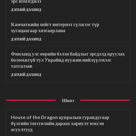
эрс нэмэгджээ
ДЭЛХИЙ ДАХИНД
Камчаткийн хойгт интернэт сүлжээг түр
хугацаагаар хязгаарлана
ДЭЛХИЙ ДАХИНД
Финланд улс өөрийн бэлэн байдлыг эрсдэлд оруулах
боломжгүй тул Украйнд пуужин нийлүүлэхээс
татгалзав
ДЭЛХИЙ ДАХИНД
Шинэ
House of the Dragon цувралын гуравдугаар
бүлгийн төгсгөлийн дараах хариулт нэхсэн
асуултууд