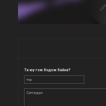
Та юу гэж бодож байна?
Нэр