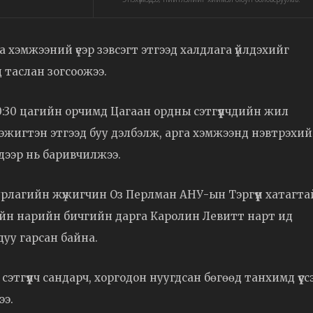
 хэмжээний үеэр зэвсэгт этгээд халдлага үйлдэхийг
таслан зогсоожээ.
0:30 цагийн орчимд Цагаан ордны сэтгүүлчдийн жил
сэжигтэн этгээд буу дэлбэлж, арга хэмжээнд нэвтрэхий
 дээр нь баривчилжээ.
урлагийн жүжигчин Оз Перлман АНУ-ын Тэргүүн хатагта
йн нарийн бичгийн дарга Каролин Левитт нарт ид
 дуу гарсан байна.
этгүүлч сандарч, хоргодон нуугдсан бөгөөд танхимд үүсс
ээ.