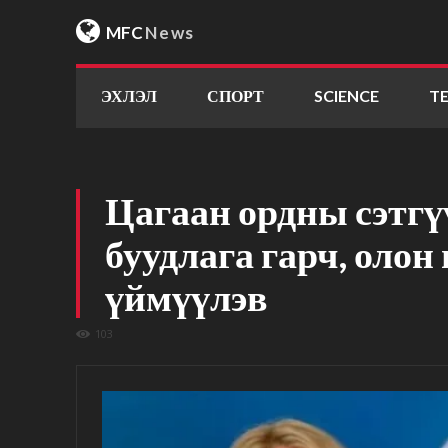
MFC
News
ЭХЛЭЛ
СПОРТ
SCIENCE
T
Цагаан ордны сэтгү
буудлага гарч, олон
үймүүлэв
103