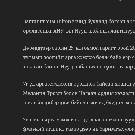
Вашингтоны Hilton зочид буудалд болсон арга
оролдсоныг АНУ-ын Нууц албаны ажилтнууд 
Дөрөвдүгээр сарын 25-ны бямба гарагт орой 2
тутмын зоогийн арга хэмжээ болж байх үеэр 
завдсан байна. Нууц албаныхан түүнийг газар
Уг үед арга хэмжээнд оролцож байсан хошин 
Мелания Трамп болон Цагаан ордны хэвлэли
шидийн үзүүлбэр үзүүлж байсан мөчид буудлагын
Зоогийн арга хэмжээнд цуглаасан хэдэн зуун с
үймээний агшинг газар дээр нь баримтжуулж