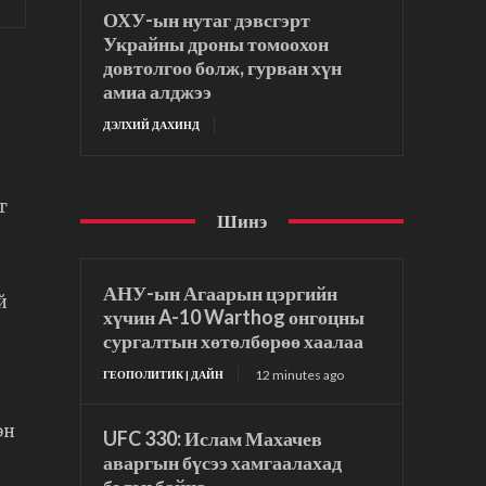
ОХУ-ын нутаг дэвсгэрт
Украйны дроны томоохон
довтолгоо болж, гурван хүн
амиа алджээ
ДЭЛХИЙ ДАХИНД
г
Шинэ
АНУ-ын Агаарын цэргийн
й
хүчин A-10 Warthog онгоцны
сургалтын хөтөлбөрөө хаалаа
12 minutes ago
ГЕОПОЛИТИК | ДАЙН
эн
UFC 330: Ислам Махачев
аваргын бүсээ хамгаалахад