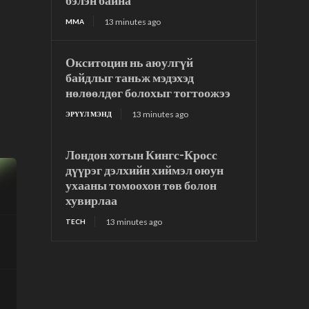
бэлэн байна
13 minutes ago
MMA
Окситоцин нь аюулгүй
байдлыг таньж мэдэхэд
нөлөөлдөг болохыг тогтоожээ
13 minutes ago
ЭРҮҮЛ МЭНД
Лондон хотын Кингс-Кросс
дүүрэг дэлхийн хиймэл оюун
ухааны томоохон төв болон
хувирлаа
13 minutes ago
TECH