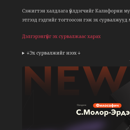
Сэжигтэн халдлага үйлдэгчийг Калифорни му
этгээд гэдгийг тогтоосон гэж эх сурвалжууд 
Дэлгэрэнгүйг эх сурвалжаас харах
↓Эх сурвалжийг нээх ↓