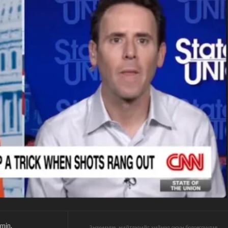
min.
Энэхүү мэдээ, нийтлэлийг хиймэл оюун боловсруулав.