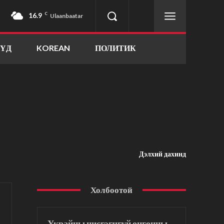
16.9
C
Ulaanbaatar
ҮҮД
KOREAN
ПОЛИТИК
Дэлхий дахинд
Холбоотой
Украйны нисгэгчгүй онгоцны