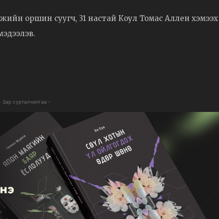
жийн оршин суугч, 31 настай Коул Томас Аллен хэмээх
мэдээлэв.
- Зар сурталчилгаа -