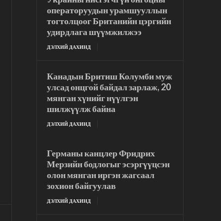
операторуудын урамшууллын
тогтолцоог Британийн цэргийн
удирдлага шүүмжилжээ
ДЭЛХИЙ ДАХИНД
Канадын Бритиш Колумби муж
улсад онцгой байдал зарлаж, 20
мянган хүнийг нүүлгэн
шилжүүлж байна
ДЭЛХИЙ ДАХИНД
Германы канцлер Фридрих
Мерзийн бодлогыг эсэргүүцсэн
олон мянган иргэн жагсаал
зохион байгуулав
ДЭЛХИЙ ДАХИНД