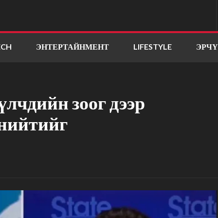
ECH
ЭНТЕРТАЙНМЕНТ
LIFESTYLE
ЭРЧ
үлчдийн зоог дээр
 нийтийг